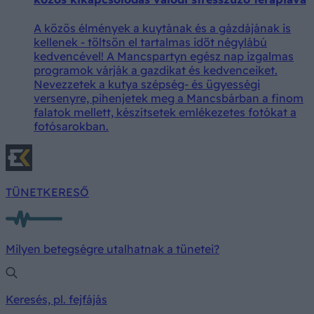
A közös élmények a kuytának és a gázdájának is
kellenek - töltsön el tartalmas időt négylábú
kedvencével! A Mancspartyn egész nap izgalmas
programok várják a gazdikat és kedvenceiket.
Nevezzetek a kutya szépség- és ügyességi
versenyre, pihenjetek meg a Mancsbárban a finom
falatok mellett, készítsetek emlékezetes fotókat a
fotósarokban.
TÜNETKERESŐ
Milyen betegségre utalhatnak a tünetei?
Keresés, pl. fejfájás