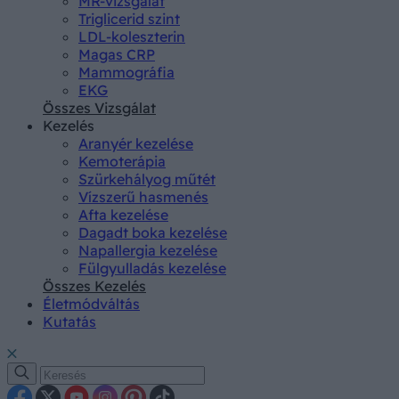
MR-vizsgálat
Triglicerid szint
LDL-koleszterin
Magas CRP
Mammográfia
EKG
Összes Vizsgálat
Kezelés
Aranyér kezelése
Kemoterápia
Szürkehályog műtét
Vízszerű hasmenés
Afta kezelése
Dagadt boka kezelése
Napallergia kezelése
Fülgyulladás kezelése
Összes Kezelés
Életmódváltás
Kutatás