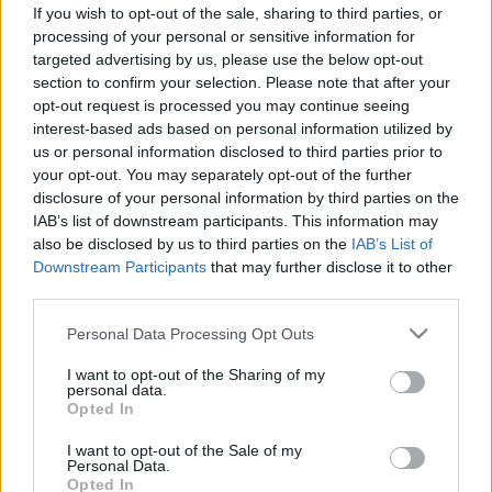
idegkárosodáshoz, sőt, komoly
If you wish to opt-out of the sale, sharing to third parties, or
szervi problémákhoz vezethet
processing of your personal or sensitive information for
targeted advertising by us, please use the below opt-out
section to confirm your selection. Please note that after your
opt-out request is processed you may continue seeing
interest-based ads based on personal information utilized by
us or personal information disclosed to third parties prior to
your opt-out. You may separately opt-out of the further
disclosure of your personal information by third parties on the
IAB’s list of downstream participants. This information may
also be disclosed by us to third parties on the
IAB’s List of
Downstream Participants
that may further disclose it to other
third parties.
Please note that this website/app uses one or more Google
Personal Data Processing Opt Outs
services and may gather and store information including but
not limited to your visit or usage behaviour. You may click to
I want to opt-out of the Sharing of my
personal data.
grant or deny consent to Google and its third-party tags to
Opted In
use your data for below specified purposes in below Google
consent section.
I want to opt-out of the Sale of my
Personal Data.
Opted In