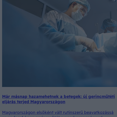
Már másnap hazamehetnek a betegek: új gerincműtéti
eljárás terjed Magyarországon
Magyarországon elsőként vált rutinszerű beavatkozássá