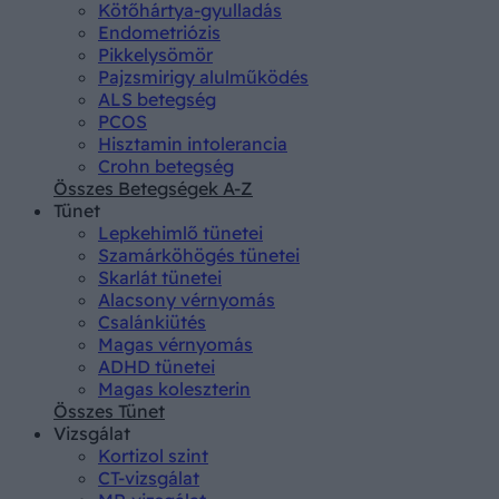
Kötőhártya-gyulladás
Endometriózis
Pikkelysömör
Pajzsmirigy alulműködés
ALS betegség
PCOS
Hisztamin intolerancia
Crohn betegség
Összes Betegségek A-Z
Tünet
Lepkehimlő tünetei
Szamárköhögés tünetei
Skarlát tünetei
Alacsony vérnyomás
Csalánkiütés
Magas vérnyomás
ADHD tünetei
Magas koleszterin
Összes Tünet
Vizsgálat
Kortizol szint
CT-vizsgálat