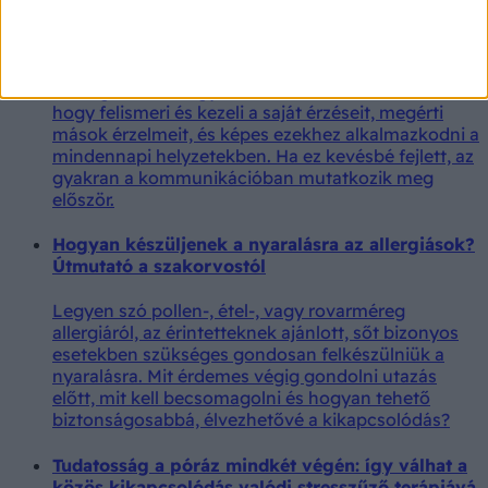
Ebből tudhatja, hogy alacsony érzelmi
intelligenciájú emberrel beszél
Az érzelmi intelligencia nem azt jelenti, hogy valaki
mindig kedves vagy konfliktuskerülő. Inkább azt,
hogy felismeri és kezeli a saját érzéseit, megérti
mások érzelmeit, és képes ezekhez alkalmazkodni a
mindennapi helyzetekben. Ha ez kevésbé fejlett, az
gyakran a kommunikációban mutatkozik meg
először.
Hogyan készüljenek a nyaralásra az allergiások?
Útmutató a szakorvostól
Legyen szó pollen-, étel-, vagy rovarméreg
allergiáról, az érintetteknek ajánlott, sőt bizonyos
esetekben szükséges gondosan felkészülniük a
nyaralásra. Mit érdemes végig gondolni utazás
előtt, mit kell becsomagolni és hogyan tehető
biztonságosabbá, élvezhetővé a kikapcsolódás?
Tudatosság a póráz mindkét végén: így válhat a
közös kikapcsolódás valódi stresszűző terápiává