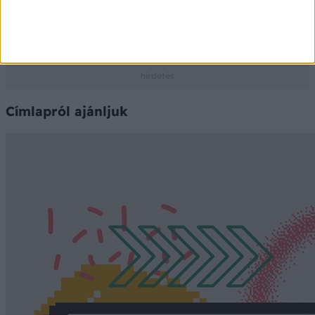
Az adatokat a PHARMINDEX gyógyszer-információs
adatbázis szolgáltatja
Ⓒ Vidal Next kft. 2026.
Címlapról ajánljuk