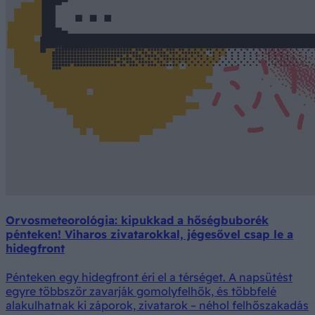
Orvosmeteorológia: kipukkad a hőségbuborék
pénteken! Viharos zivatarokkal, jégesővel csap le a
hidegfront
Pénteken egy hidegfront éri el a térséget. A napsütést
egyre többször zavarják gomolyfelhők, és többfelé
alakulhatnak ki záporok, zivatarok – néhol felhőszakadás