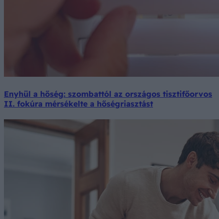
Enyhül a hőség: szombattól az országos tisztifőorvos
II. fokúra mérsékelte a hőségriasztást