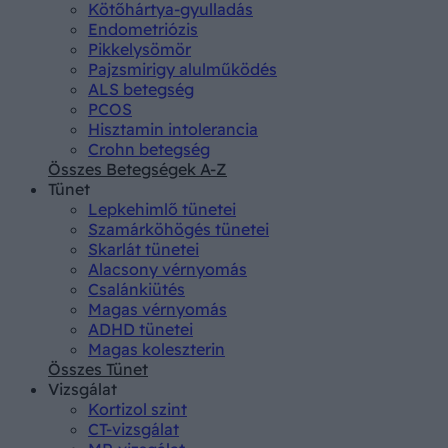
Kötőhártya-gyulladás
Endometriózis
Pikkelysömör
Pajzsmirigy alulműködés
ALS betegség
PCOS
Hisztamin intolerancia
Crohn betegség
Összes Betegségek A-Z
Tünet
Lepkehimlő tünetei
Szamárköhögés tünetei
Skarlát tünetei
Alacsony vérnyomás
Csalánkiütés
Magas vérnyomás
ADHD tünetei
Magas koleszterin
Összes Tünet
Vizsgálat
Kortizol szint
CT-vizsgálat