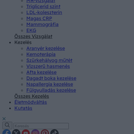
MR-vizsgálat
Triglicerid szint
LDL-koleszterin
Magas CRP
Mammográfia
EKG
Összes Vizsgálat
Kezelés
Aranyér kezelése
Kemoterápia
Szürkehályog műtét
Vízszerű hasmenés
Afta kezelése
Dagadt boka kezelése
Napallergia kezelése
Fülgyulladás kezelése
Összes Kezelés
Életmódváltás
Kutatás