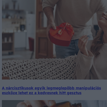
A nárcisztikusok egyik legmeglepőbb manipulációs
eszköze lehet ez a kedvesnek hitt gesztus