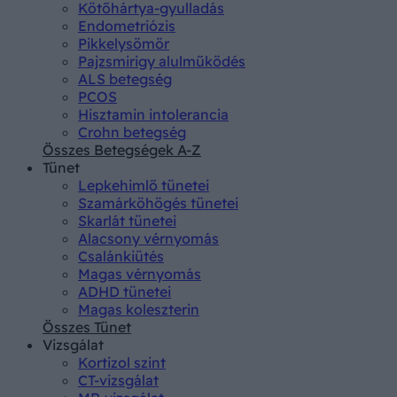
Kötőhártya-gyulladás
Endometriózis
Pikkelysömör
Pajzsmirigy alulműködés
ALS betegség
PCOS
Hisztamin intolerancia
Crohn betegség
Összes Betegségek A-Z
Tünet
Lepkehimlő tünetei
Szamárköhögés tünetei
Skarlát tünetei
Alacsony vérnyomás
Csalánkiütés
Magas vérnyomás
ADHD tünetei
Magas koleszterin
Összes Tünet
Vizsgálat
Kortizol szint
CT-vizsgálat