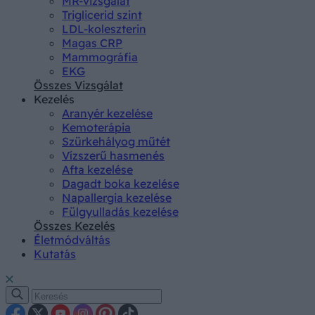
MR-vizsgálat
Triglicerid szint
LDL-koleszterin
Magas CRP
Mammográfia
EKG
Összes Vizsgálat
Kezelés
Aranyér kezelése
Kemoterápia
Szürkehályog műtét
Vízszerű hasmenés
Afta kezelése
Dagadt boka kezelése
Napallergia kezelése
Fülgyulladás kezelése
Összes Kezelés
Életmódváltás
Kutatás