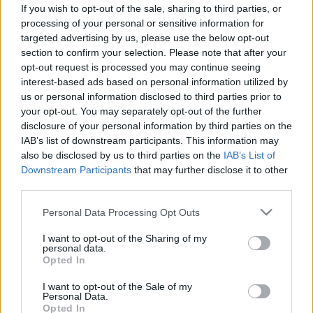
erre az apró tömbre? Kinek való a
If you wish to opt-out of the sale, sharing to third parties, or
szilárd sampon?
processing of your personal or sensitive information for
targeted advertising by us, please use the below opt-out
section to confirm your selection. Please note that after your
opt-out request is processed you may continue seeing
interest-based ads based on personal information utilized by
us or personal information disclosed to third parties prior to
your opt-out. You may separately opt-out of the further
disclosure of your personal information by third parties on the
IAB’s list of downstream participants. This information may
also be disclosed by us to third parties on the
IAB’s List of
Downstream Participants
that may further disclose it to other
third parties.
Please note that this website/app uses one or more Google
Personal Data Processing Opt Outs
services and may gather and store information including but
not limited to your visit or usage behaviour. You may click to
I want to opt-out of the Sharing of my
personal data.
grant or deny consent to Google and its third-party tags to
Opted In
use your data for below specified purposes in below Google
consent section.
I want to opt-out of the Sale of my
Personal Data.
Opted In