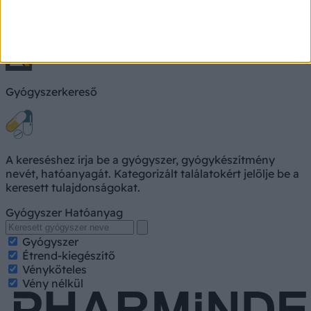
Keresés, pl. fejfájás
Keresés
Gyógyszerkereső
A kereséshez írja be a gyógyszer, gyógykészítmény
nevét, hatóanyagát. Kategorizált találatokért jelölje be a
keresett tulajdonságokat.
Gyógyszer
Hatóanyag
Gyógyszer
Étrend-kiegészítő
Vényköteles
Vény nélkül