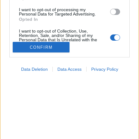
I want to opt-out of processing my
Personal Data for Targeted Advertising.
Opted In
I want to opt-out of Collection, Use,
Retention, Sale, and/or Sharing of my
Personal Data that Is Unrelated with the
Purposes for which it was collected.
CONFIRM
Opted Out
Tünet
Google consents
2026. május 30. 16:34
Data Deletion
Data Access
Privacy Policy
Megosztás
Küldés
Küldés Messengeren
I want to allow Google to enable storage
related to advertising like cookies on web or
device identifiers in apps.
Petrás Gabriella
online szerkesztő
I want to allow my user data to be sent to
Google for online advertising purposes.
I want to allow Google to send me
A fodrászok szerint nem mindenkinek való.
personalized advertising.
I want to allow Google to enable storage