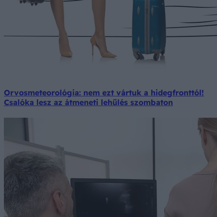
Orvosmeteorológia: nem ezt vártuk a hidegfronttól!
Csalóka lesz az átmeneti lehűlés szombaton