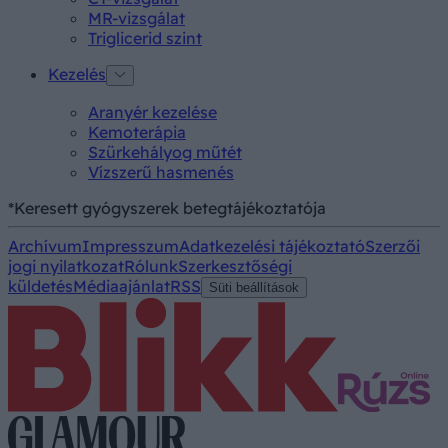
MR-vizsgálat
Triglicerid szint
Kezelés
Aranyér kezelése
Kemoterápia
Szürkehályog műtét
Vízszerű hasmenés
*Keresett gyógyszerek betegtájékoztatója
Archívum
Impresszum
Adatkezelési tájékoztató
Szerzői
jogi nyilatkozat
Rólunk
Szerkesztőségi
küldetés
Médiaajánlat
RSS
Süti beállítások