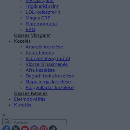
MR-vizsgálat
Triglicerid szint
LDL-koleszterin
Magas CRP
Mammográfia
EKG
Összes Vizsgálat
Kezelés
Aranyér kezelése
Kemoterápia
Szürkehályog műtét
Vízszerű hasmenés
Afta kezelése
Dagadt boka kezelése
Napallergia kezelése
Fülgyulladás kezelése
Összes Kezelés
Életmódváltás
Kutatás