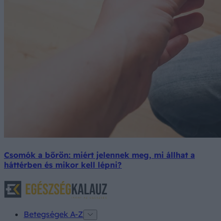
Csomók a bőrön: miért jelennek meg, mi állhat a
háttérben és mikor kell lépni?
Betegségek A-Z