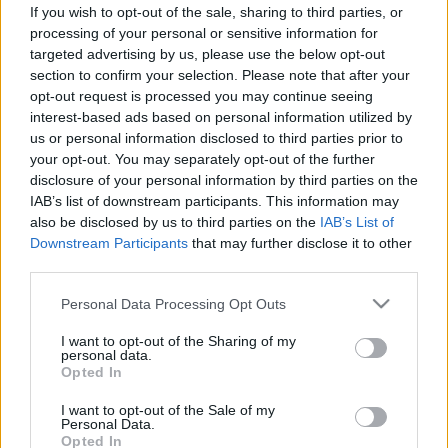
veszélyes volt, vagy csak a piac
If you wish to opt-out of the sale, sharing to third parties, or
processing of your personal or sensitive information for
döntött? Az orvos válaszol
targeted advertising by us, please use the below opt-out
section to confirm your selection. Please note that after your
opt-out request is processed you may continue seeing
interest-based ads based on personal information utilized by
us or personal information disclosed to third parties prior to
your opt-out. You may separately opt-out of the further
disclosure of your personal information by third parties on the
IAB’s list of downstream participants. This information may
also be disclosed by us to third parties on the
IAB’s List of
Downstream Participants
that may further disclose it to other
third parties.
Please note that this website/app uses one or more Google
Personal Data Processing Opt Outs
services and may gather and store information including but
not limited to your visit or usage behaviour. You may click to
I want to opt-out of the Sharing of my
personal data.
grant or deny consent to Google and its third-party tags to
Opted In
use your data for below specified purposes in below Google
consent section.
I want to opt-out of the Sale of my
Personal Data.
Opted In