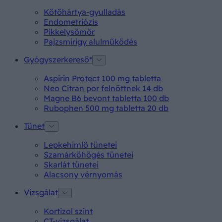
Kötőhártya-gyulladás
Endometriózis
Pikkelysömör
Pajzsmirigy alulműködés
Gyógyszerkereső*
Aspirin Protect 100 mg tabletta
Neo Citran por felnőttnek 14 db
Magne B6 bevont tabletta 100 db
Rubophen 500 mg tabletta 20 db
Tünet
Lepkehimlő tünetei
Szamárköhögés tünetei
Skarlát tünetei
Alacsony vérnyomás
Vizsgálat
Kortizol szint
CT-vizsgálat