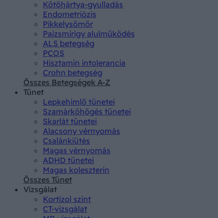
Kötőhártya-gyulladás
Endometriózis
Pikkelysömör
Pajzsmirigy alulműködés
ALS betegség
PCOS
Hisztamin intolerancia
Crohn betegség
Összes Betegségek A-Z
Tünet
Lepkehimlő tünetei
Szamárköhögés tünetei
Skarlát tünetei
Alacsony vérnyomás
Csalánkiütés
Magas vérnyomás
ADHD tünetei
Magas koleszterin
Összes Tünet
Vizsgálat
Kortizol szint
CT-vizsgálat