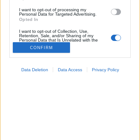
I want to opt-out of processing my
Personal Data for Targeted Advertising.
Opted In
I want to opt-out of Collection, Use,
Retention, Sale, and/or Sharing of my
Personal Data that Is Unrelated with the
Purposes for which it was collected.
CONFIRM
Opted Out
Google consents
Orvos válaszol
Data Deletion
Data Access
Privacy Policy
2026. március 23. 19:54
I want to allow Google to enable storage
Megosztás
Küldés
Küldés Messengeren
related to advertising like cookies on web or
device identifiers in apps.
PTA
I want to allow my user data to be sent to
szerző
Google for online advertising purposes.
I want to allow Google to send me
personalized advertising.
Mit adjunk a gyereknek Cataflam helyett? Haszon és
kockázat a mérlegen.
I want to allow Google to enable storage