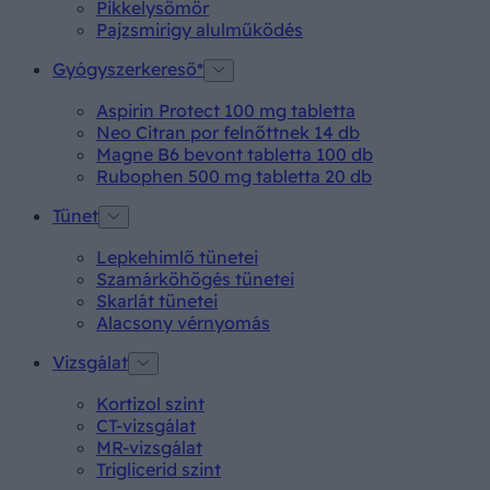
Pikkelysömör
Pajzsmirigy alulműködés
Gyógyszerkereső*
Aspirin Protect 100 mg tabletta
Neo Citran por felnőttnek 14 db
Magne B6 bevont tabletta 100 db
Rubophen 500 mg tabletta 20 db
Tünet
Lepkehimlő tünetei
Szamárköhögés tünetei
Skarlát tünetei
Alacsony vérnyomás
Vizsgálat
Kortizol szint
CT-vizsgálat
MR-vizsgálat
Triglicerid szint