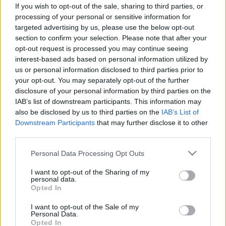
If you wish to opt-out of the sale, sharing to third parties, or
processing of your personal or sensitive information for
targeted advertising by us, please use the below opt-out
section to confirm your selection. Please note that after your
Orvos válaszol
opt-out request is processed you may continue seeing
2011. április 14. 14:43
interest-based ads based on personal information utilized by
Módosítva: 2015. november 04. 13:49
us or personal information disclosed to third parties prior to
Megosztás
Küldés
Küldés Messengeren
your opt-out. You may separately opt-out of the further
disclosure of your personal information by third parties on the
IAB’s list of downstream participants. This information may
Egészségkalauz
also be disclosed by us to third parties on the
IAB’s List of
Egészségkalauz
Downstream Participants
that may further disclose it to other
third parties.
Kérdés: Nagy fokú depresszióban szenvedek,már
Please note that this website/app uses one or more Google
Personal Data Processing Opt Outs
services and may gather and store information including but
évek óta.
not limited to your visit or usage behaviour. You may click to
I want to opt-out of the Sharing of my
personal data.
grant or deny consent to Google and its third-party tags to
Opted In
A gyógyszerek nem segítenek:rivotrill és
use your data for below specified purposes in below Google
consent section.
paroxat.Aludni nem tudok,fájnak az ízmaim.
I want to opt-out of the Sale of my
Personal Data.
Fáradtabban kelek mint fekszem.
Opted In