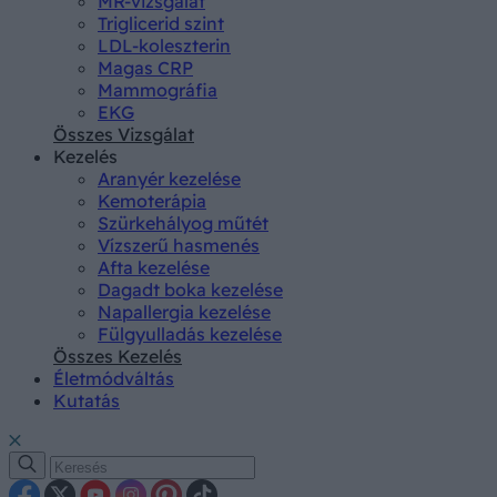
MR-vizsgálat
Triglicerid szint
LDL-koleszterin
Magas CRP
Mammográfia
EKG
Összes Vizsgálat
Kezelés
Aranyér kezelése
Kemoterápia
Szürkehályog műtét
Vízszerű hasmenés
Afta kezelése
Dagadt boka kezelése
Napallergia kezelése
Fülgyulladás kezelése
Összes Kezelés
Életmódváltás
Kutatás