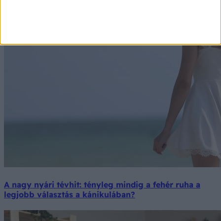
A nagy nyári tévhit: tényleg mindig a fehér ruha a
legjobb választás a kánikulában?