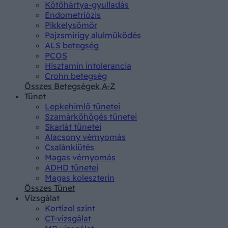
Kötőhártya-gyulladás
Endometriózis
Pikkelysömör
Pajzsmirigy alulműködés
ALS betegség
PCOS
Hisztamin intolerancia
Crohn betegség
Összes Betegségek A-Z
Tünet
Lepkehimlő tünetei
Szamárköhögés tünetei
Skarlát tünetei
Alacsony vérnyomás
Csalánkiütés
Magas vérnyomás
ADHD tünetei
Magas koleszterin
Összes Tünet
Vizsgálat
Kortizol szint
CT-vizsgálat