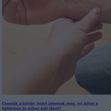
Csomók a bőrön: miért jelennek meg, mi állhat a
háttérben és mikor kell lépni?