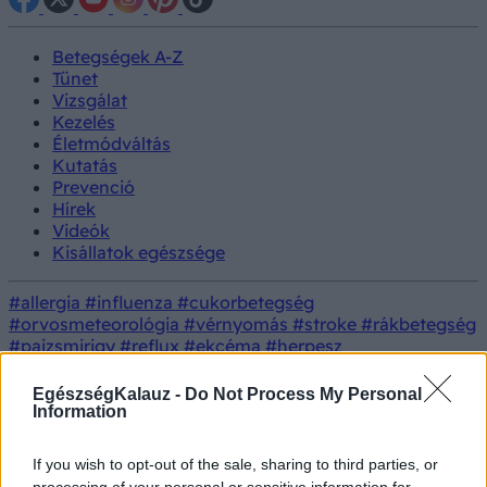
Betegségek A-Z
Tünet
Vizsgálat
Kezelés
Életmódváltás
Kutatás
Prevenció
Hírek
Videók
Kisállatok egészsége
#allergia
#influenza
#cukorbetegség
#orvosmeteorológia
#vérnyomás
#stroke
#rákbetegség
#pajzsmirigy
#reflux
#ekcéma
#herpesz
Regisztráció
Tünet
Orvos válaszol
Felnőttkori ADHD
EgészségKalauz -
Do Not Process My Personal
Information
Felnőttkori ADHD
If you wish to opt-out of the sale, sharing to third parties, or