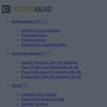
Betegségek A-Z
Kötőhártya-gyulladás
Endometriózis
Pikkelysömör
Pajzsmirigy alulműködés
Gyógyszerkereső*
Aspirin Protect 100 mg tabletta
Neo Citran por felnőttnek 14 db
Magne B6 bevont tabletta 100 db
Rubophen 500 mg tabletta 20 db
Tünet
Lepkehimlő tünetei
Szamárköhögés tünetei
Skarlát tünetei