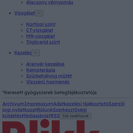
Alacsony vérnyomás
Vizsgálat
Kortizol szint
CT-vizsgálat
MR-vizsgálat
Triglicerid szint
Kezelés
Aranyér kezelése
Kemoterápia
Szürkehályog műtét
Vízszerű hasmenés
*Keresett gyógyszerek betegtájékoztatója
Archívum
Impresszum
Adatkezelési tájékoztató
Szerzői
jogi nyilatkozat
Rólunk
Szerkesztőségi
küldetés
Médiaajánlat
RSS
Süti beállítások