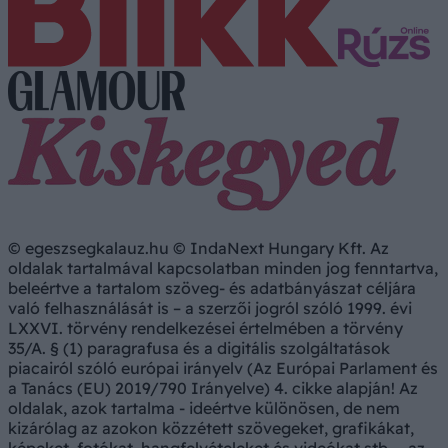
© egeszsegkalauz.hu © IndaNext Hungary Kft. Az
oldalak tartalmával kapcsolatban minden jog fenntartva,
beleértve a tartalom szöveg- és adatbányászat céljára
való felhasználását is – a szerzői jogról szóló 1999. évi
LXXVI. törvény rendelkezései értelmében a törvény
35/A. § (1) paragrafusa és a digitális szolgáltatások
piacairól szóló európai irányelv (Az Európai Parlament és
a Tanács (EU) 2019/790 Irányelve) 4. cikke alapján! Az
oldalak, azok tartalma - ideértve különösen, de nem
kizárólag az azokon közzétett szövegeket, grafikákat,