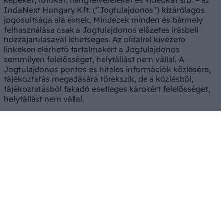
képeket, fotókat, hangfelvételeket és videókat stb. – az
IndaNext Hungary Kft. ("Jogtulajdonos") kizárólagos
jogosultsága alá esnek. Mindezek minden és bármely
felhasználása csak a Jogtulajdonos előzetes írásbeli
hozzájárulásával lehetséges. Az oldalról kivezető
linkeken elérhető tartalmakért a Jogtulajdonos
semmilyen felelősséget, helytállást nem vállal. A
Jogtulajdonos pontos és hiteles információk közlésére,
tájékoztatás megadására törekszik, de a közlésből,
tájékoztatásból fakadó esetleges károkért felelősséget,
helytállást nem vállal.