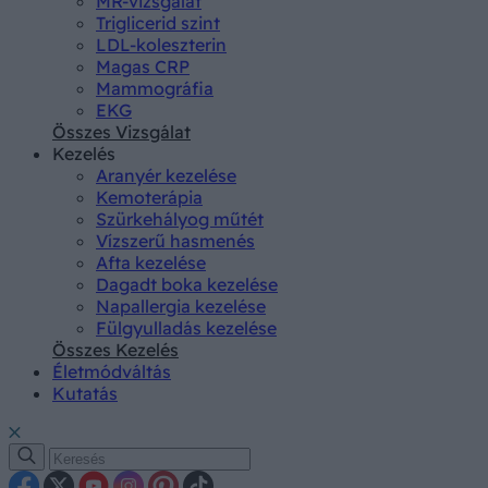
MR-vizsgálat
Triglicerid szint
LDL-koleszterin
Magas CRP
Mammográfia
EKG
Összes Vizsgálat
Kezelés
Aranyér kezelése
Kemoterápia
Szürkehályog műtét
Vízszerű hasmenés
Afta kezelése
Dagadt boka kezelése
Napallergia kezelése
Fülgyulladás kezelése
Összes Kezelés
Életmódváltás
Kutatás