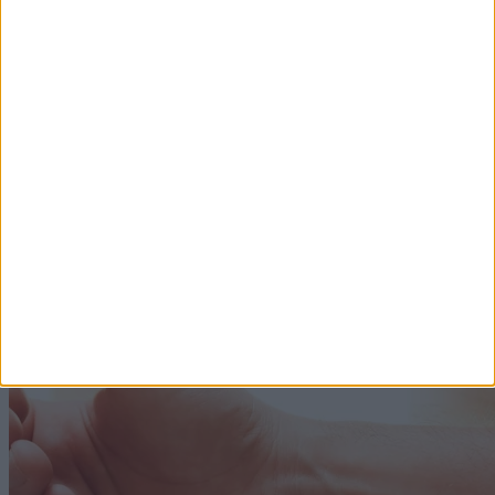
Ez történik a vérnyomással, ha több vizet iszunk!