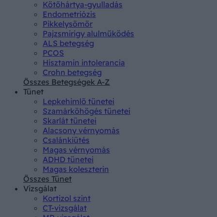
Kötőhártya-gyulladás
Endometriózis
Pikkelysömör
Pajzsmirigy alulműködés
ALS betegség
PCOS
Hisztamin intolerancia
Crohn betegség
Összes Betegségek A-Z
Tünet
Lepkehimlő tünetei
Szamárköhögés tünetei
Skarlát tünetei
Alacsony vérnyomás
Csalánkiütés
Magas vérnyomás
ADHD tünetei
Magas koleszterin
Összes Tünet
Vizsgálat
Kortizol szint
CT-vizsgálat