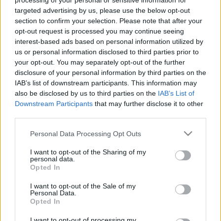
processing of your personal or sensitive information for
targeted advertising by us, please use the below opt-out
section to confirm your selection. Please note that after your
opt-out request is processed you may continue seeing
Orvos válaszol
interest-based ads based on personal information utilized by
2014. június 02. 15:44
us or personal information disclosed to third parties prior to
Módosítva: 2015. november 04. 13:49
your opt-out. You may separately opt-out of the further
Megosztás
Küldés
Küldés Messengeren
disclosure of your personal information by third parties on the
IAB’s list of downstream participants. This information may
also be disclosed by us to third parties on the
IAB’s List of
Egészségkalauz
Downstream Participants
that may further disclose it to other
Egészségkalauz
third parties.
Please note that this website/app uses one or more Google
Personal Data Processing Opt Outs
services and may gather and store information including but
Kérdés: Tisztelt doktor Úr!
not limited to your visit or usage behaviour. You may click to
I want to opt-out of the Sharing of my
personal data.
grant or deny consent to Google and its third-party tags to
Opted In
use your data for below specified purposes in below Google
Régóta küzdök mentális problémákkal, és nemrég
consent section.
I want to opt-out of the Sale of my
kiderült hogy ezek valószínűleg az ADHD
Personal Data.
Opted In
eredményei. Utóbbi a koraszülés és a születési trauma
folytán alakulhatott ki. Egész életemben
I want to opt-out of processing my