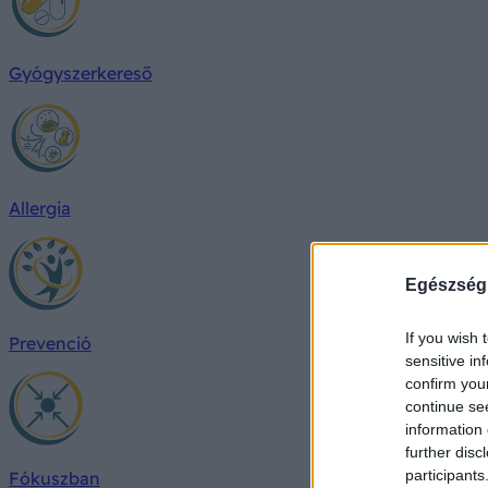
Gyógyszerkereső
Allergia
Egészség
If you wish 
Prevenció
sensitive in
confirm you
continue se
information 
further disc
participants
Fókuszban