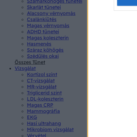
Opted 
Szamárköhögés tünetei
Skarlát tünetei
Alacsony vérnyomás
Google 
Csalánkiütés
Magas vérnyomás
I want t
ADHD tünetei
web or d
Magas koleszterin
Hasmenés
I want t
Száraz köhögés
purpose
Szédülés okai
Összes Tünet
I want 
Vizsgálat
Kortizol szint
I want t
CT-vizsgálat
web or d
MR-vizsgálat
Triglicerid szint
LDL-koleszterin
I want t
Magas CRP
or app.
Mammográfia
EKG
I want t
Hasi ultrahang
Mikrobiom vizsgálat
I want t
Vérvétel