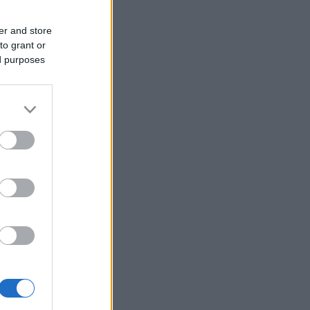
er and store
to grant or
ed purposes