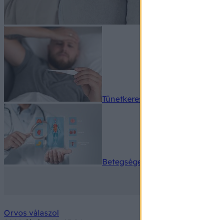
Tünetkereső
Betegségek A-Z
Orvos válaszol