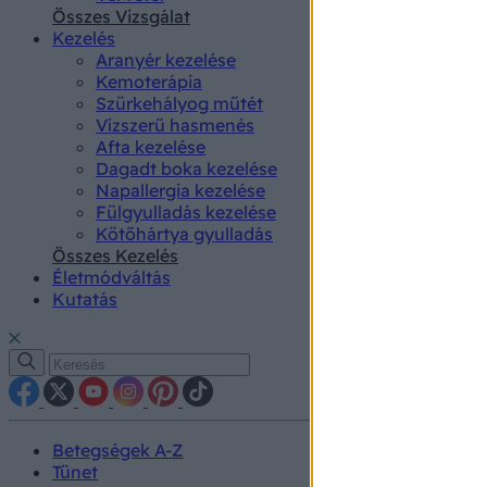
authenti
Összes Vizsgálat
Kezelés
Aranyér kezelése
Kemoterápia
Szürkehályog műtét
Vízszerű hasmenés
Afta kezelése
Dagadt boka kezelése
Napallergia kezelése
Fülgyulladás kezelése
Kötőhártya gyulladás
Összes Kezelés
Életmódváltás
Kutatás
Betegségek A-Z
Tünet