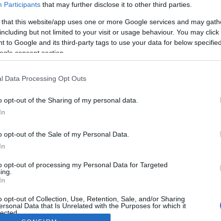
Participants
that may further disclose it to other third parties.
 that this website/app uses one or more Google services and may gath
including but not limited to your visit or usage behaviour. You may click 
 to Google and its third-party tags to use your data for below specifi
ogle consent section.
l Data Processing Opt Outs
o opt-out of the Sharing of my personal data.
In
o opt-out of the Sale of my Personal Data.
In
to opt-out of processing my Personal Data for Targeted
ing.
In
o opt-out of Collection, Use, Retention, Sale, and/or Sharing
ersonal Data that Is Unrelated with the Purposes for which it
lected.