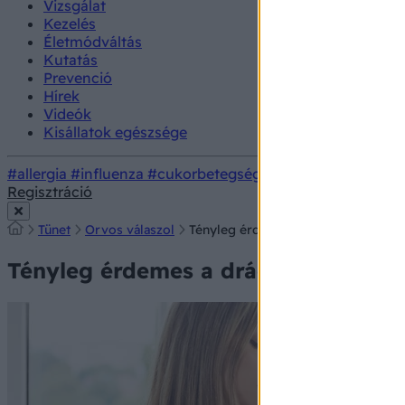
Vizsgálat
Kezelés
Életmódváltás
Kutatás
Prevenció
Hírek
Videók
Kisállatok egészsége
#allergia
#influenza
#cukorbetegség
#orvosmeteorológi
Regisztráció
Tünet
Orvos válaszol
Tényleg érdemes a drágább, bonyolu
Tényleg érdemes a drágább, bonyolu