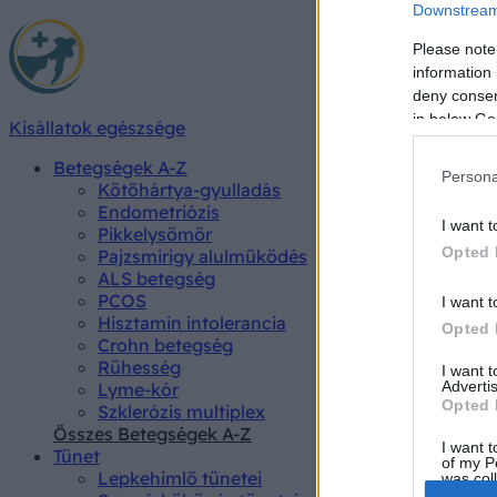
Downstream 
Please note
information 
deny consent
in below Go
Kisállatok egészsége
Betegségek A-Z
Persona
Kötőhártya-gyulladás
Endometriózis
I want t
Pikkelysömör
Opted 
Pajzsmirigy alulműködés
ALS betegség
PCOS
I want t
Hisztamin intolerancia
Opted 
Crohn betegség
Rühesség
I want 
Advertis
Lyme-kór
Opted 
Szklerózis multiplex
Összes Betegségek A-Z
I want t
Tünet
of my P
Lepkehimlő tünetei
was col