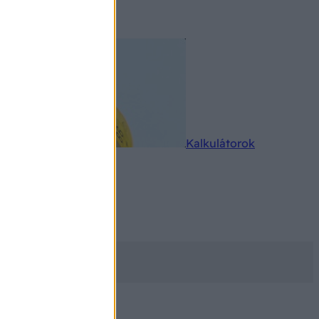
rkereső
Kalkulátorok