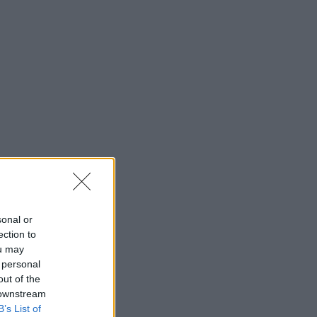
sonal or
ection to
ou may
 personal
out of the
 downstream
B’s List of