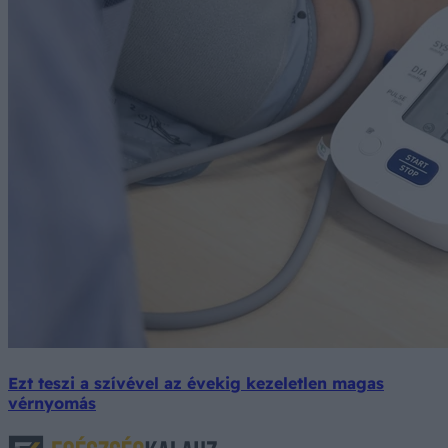
Ezt teszi a szívével az évekig kezeletlen magas
vérnyomás