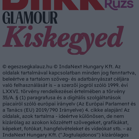
© egeszsegkalauz.hu © IndaNext Hungary Kft. Az
oldalak tartalmával kapcsolatban minden jog fenntartva,
beleértve a tartalom szöveg- és adatbányászat céljára
való felhasználását is – a szerzői jogról szóló 1999. évi
LXXVI. törvény rendelkezései értelmében a törvény
35/A. § (1) paragrafusa és a digitális szolgáltatások
piacairól szóló európai irányelv (Az Európai Parlament és
a Tanács (EU) 2019/790 Irányelve) 4. cikke alapján! Az
oldalak, azok tartalma - ideértve különösen, de nem
kizárólag az azokon közzétett szövegeket, grafikákat,
képeket, fotókat, hangfelvételeket és videókat stb. – az
IndaNext Hungary Kft. ("Jogtulajdonos") kizárólagos