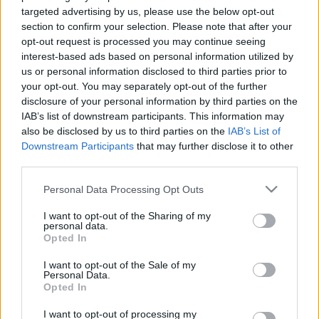
után - baba előtt...
targeted advertising by us, please use the below opt-out
section to confirm your selection. Please note that after your
opt-out request is processed you may continue seeing
interest-based ads based on personal information utilized by
us or personal information disclosed to third parties prior to
your opt-out. You may separately opt-out of the further
Orvos válaszol
disclosure of your personal information by third parties on the
2011. április 20. 16:58
IAB’s list of downstream participants. This information may
Módosítva: 2015. november 04. 13:49
also be disclosed by us to third parties on the
IAB’s List of
Megosztás
Küldés
Küldés Messengeren
Downstream Participants
that may further disclose it to other
third parties.
Egészségkalauz
Please note that this website/app uses one or more Google
Personal Data Processing Opt Outs
Egészségkalauz
services and may gather and store information including but
not limited to your visit or usage behaviour. You may click to
I want to opt-out of the Sharing of my
personal data.
grant or deny consent to Google and its third-party tags to
Opted In
Kérdés: Tisztelt Doktor úr!
use your data for below specified purposes in below Google
consent section.
I want to opt-out of the Sale of my
Personal Data.
Nekem pajzsmirigy alulműködésem van,amire már jó
Opted In
ideje napi 125mg l-thyroxint szedek.Tsh értékem 2
I want to opt-out of processing my