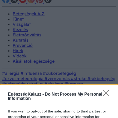
Betegségek A-Z
Tünet
Vizsgálat
Kezelés
Életmódváltás
Kutatás
Prevenció
Hírek
Videók
Kisállatok egészsége
#allergia
#influenza
#cukorbetegség
#orvosmeteorológia
#vérnyomás
#stroke
#rákbetegség
#pajzsmirigy
#reflux
#ekcéma
#herpesz
Regisztráció
Orvos
Pajzsmirigy alulműködés, baba
EgészségKalauz -
Do Not Process My Personal
Tünet
Information
válaszol
után - baba előtt...
Pajzsmirigy alulműködés, baba
If you wish to opt-out of the sale, sharing to third parties, or
processing of your personal or sensitive information for