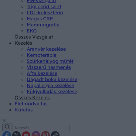
MR-vizsgálat
Triglicerid szint
LDL-koleszterin
Magas CRP
Mammográfia
EKG
Összes Vizsgálat
Kezelés
Aranyér kezelése
Kemoterápia
Szürkehályog műtét
Vízszerű hasmenés
Afta kezelése
Dagadt boka kezelése
Napallergia kezelése
Fülgyulladás kezelése
Összes Kezelés
Életmódváltás
Kutatás