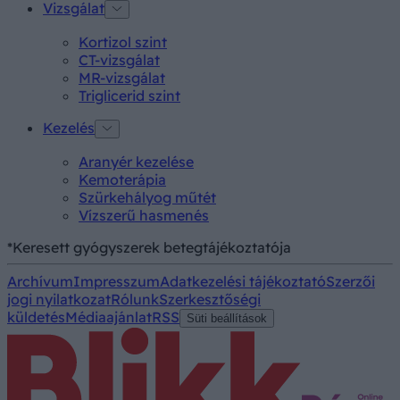
Vizsgálat
Kortizol szint
CT-vizsgálat
MR-vizsgálat
Triglicerid szint
Kezelés
Aranyér kezelése
Kemoterápia
Szürkehályog műtét
Vízszerű hasmenés
*Keresett gyógyszerek betegtájékoztatója
Archívum
Impresszum
Adatkezelési tájékoztató
Szerzői
jogi nyilatkozat
Rólunk
Szerkesztőségi
küldetés
Médiaajánlat
RSS
Süti beállítások