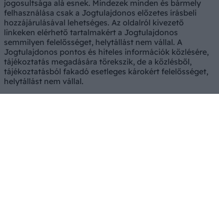
jogosultsága alá esnek. Mindezek minden és bármely
felhasználása csak a Jogtulajdonos előzetes írásbeli
hozzájárulásával lehetséges. Az oldalról kivezető
linkeken elérhető tartalmakért a Jogtulajdonos
semmilyen felelősséget, helytállást nem vállal. A
Jogtulajdonos pontos és hiteles információk közlésére,
tájékoztatás megadására törekszik, de a közlésből,
tájékoztatásból fakadó esetleges károkért felelősséget,
helytállást nem vállal.