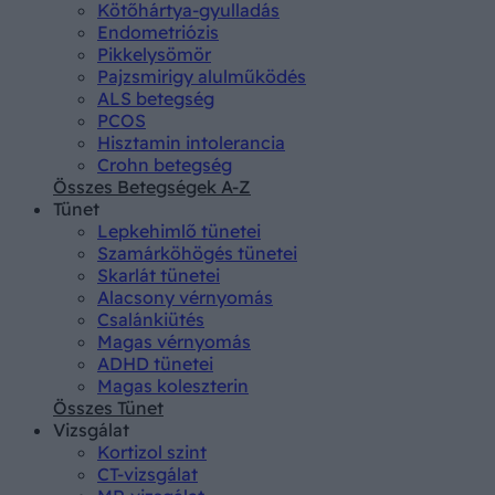
Kötőhártya-gyulladás
Endometriózis
Pikkelysömör
Pajzsmirigy alulműködés
ALS betegség
PCOS
Hisztamin intolerancia
Crohn betegség
Összes Betegségek A-Z
Tünet
Lepkehimlő tünetei
Szamárköhögés tünetei
Skarlát tünetei
Alacsony vérnyomás
Csalánkiütés
Magas vérnyomás
ADHD tünetei
Magas koleszterin
Összes Tünet
Vizsgálat
Kortizol szint
CT-vizsgálat