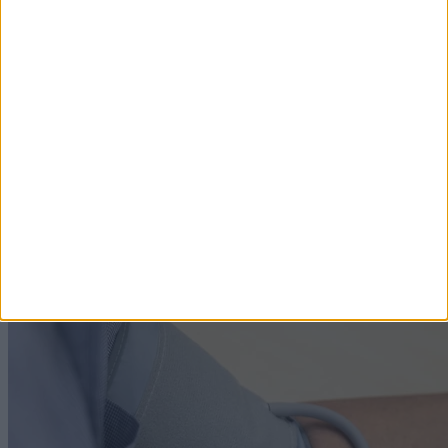
Szemjóga: ha monitor előtt dolgozik, ezt a 3
gyakorlatot végezze el naponta!