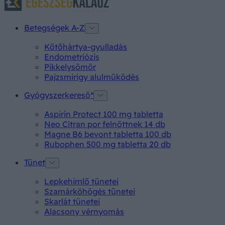
Betegségek A-Z
Kötőhártya-gyulladás
Endometriózis
Pikkelysömör
Pajzsmirigy alulműködés
Gyógyszerkereső*
Aspirin Protect 100 mg tabletta
Neo Citran por felnőttnek 14 db
Magne B6 bevont tabletta 100 db
Rubophen 500 mg tabletta 20 db
Tünet
Lepkehimlő tünetei
Szamárköhögés tünetei
Skarlát tünetei
Alacsony vérnyomás