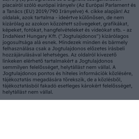
piacairól szóló európai irányelv (Az Európai Parlament és
a Tanács (EU) 2019/790 Irányelve) 4. cikke alapján! Az
oldalak, azok tartalma - ideértve különösen, de nem
kizárólag az azokon közzétett szövegeket, grafikákat,
képeket, fotókat, hangfelvételeket és videókat stb. – az
IndaNext Hungary Kft. ("Jogtulajdonos") kizárólagos
jogosultsága alá esnek. Mindezek minden és bármely
felhasználása csak a Jogtulajdonos előzetes írásbeli
hozzájárulásával lehetséges. Az oldalról kivezető
linkeken elérhető tartalmakért a Jogtulajdonos
semmilyen felelősséget, helytállást nem vállal. A
Jogtulajdonos pontos és hiteles információk közlésére,
tájékoztatás megadására törekszik, de a közlésből,
tájékoztatásból fakadó esetleges károkért felelősséget,
helytállást nem vállal.