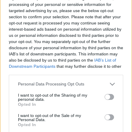
processing of your personal or sensitive information for
targeted advertising by us, please use the below opt-out
section to confirm your selection. Please note that after your
opt-out request is processed you may continue seeing
Orvos válaszol
interest-based ads based on personal information utilized by
2011. április 04. 14:41
us or personal information disclosed to third parties prior to
Módosítva: 2015. november 04. 13:49
your opt-out. You may separately opt-out of the further
Megosztás
Küldés
Küldés Messengeren
disclosure of your personal information by third parties on the
IAB’s list of downstream participants. This information may
also be disclosed by us to third parties on the
IAB’s List of
Egészségkalauz
Downstream Participants
that may further disclose it to other
Egészségkalauz
third parties.
Please note that this website/app uses one or more Google
Personal Data Processing Opt Outs
Kérdés: Tisztelt szakértők!
services and may gather and store information including but
not limited to your visit or usage behaviour. You may click to
I want to opt-out of the Sharing of my
personal data.
grant or deny consent to Google and its third-party tags to
Opted In
Kisfiam 2 éves. Még szopik 1-2x naponta, de még 3
use your data for below specified purposes in below Google
hónappal ezelőtt napi 3-4x is szopizott. Akkortájt
consent section.
I want to opt-out of the Sale of my
Personal Data.
mentem a nőgyógyászomhoz (rákszűrésre). Akkor
Opted In
beszéltük, hogy majd lassan elakarom venni a cicit