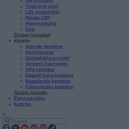
MR-vizsgálat
Triglicerid szint
LDL-koleszterin
Magas CRP
Mammográfia
EKG
Összes Vizsgálat
Kezelés
Aranyér kezelése
Kemoterápia
Szürkehályog műtét
Vízszerű hasmenés
Afta kezelése
Dagadt boka kezelése
Napallergia kezelése
Fülgyulladás kezelése
Összes Kezelés
Életmódváltás
Kutatás