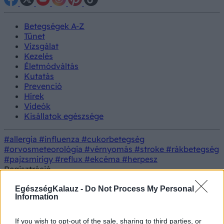
Betegségek A-Z
Tünet
Vizsgálat
Kezelés
Életmódváltás
Kutatás
Prevenció
Hírek
Videók
Kisállatok egészsége
#allergia
#influenza
#cukorbetegség
#orvosmeteorológia
#vérnyomás
#stroke
#rákbetegség
#pajzsmirigy
#reflux
#ekcéma
#herpesz
Regisztráció
Tünet
Orvos válaszol
Szoptatás és gyógyszerszedés
EgészségKalauz -
Do Not Process My Personal
Information
Szoptatás és gyógyszerszedés
If you wish to opt-out of the sale, sharing to third parties, or