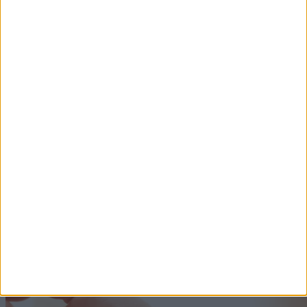
Ez történik a vérnyomással, ha több vizet iszunk!