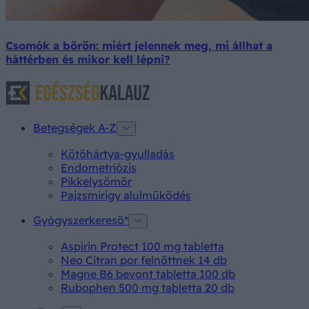
Csomók a bőrön: miért jelennek meg, mi állhat a
háttérben és mikor kell lépni?
Betegségek A-Z
Kötőhártya-gyulladás
Endometriózis
Pikkelysömör
Pajzsmirigy alulműködés
Gyógyszerkereső*
Aspirin Protect 100 mg tabletta
Neo Citran por felnőttnek 14 db
Magne B6 bevont tabletta 100 db
Rubophen 500 mg tabletta 20 db