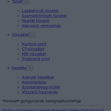
Tünet
Lepkehimlő tünetei
Szamárköhögés tünetei
Skarlát tünetei
Alacsony vérnyomás
Vizsgálat
Kortizol szint
CT-vizsgálat
MR-vizsgálat
Triglicerid szint
Kezelés
Aranyér kezelése
Kemoterápia
Szürkehályog műtét
Vízszerű hasmenés
*Keresett gyógyszerek betegtájékoztatója
Archívum
Impresszum
Adatkezelési tájékoztató
Szerzői