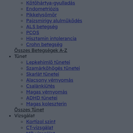
Kötőhártya-gyulladás
Endometriózis
Pikkelysömör
Pajzsmirigy alulműködés
ALS betegség
PCOS
Hisztamin intolerancia
Crohn betegség
Összes Betegségek A-Z
Tünet
Lepkehimlő tünetei
Szamárköhögés tünetei
Skarlát tünetei
Alacsony vérnyomás
Csalánkiütés
Magas vérnyomás
ADHD tünetei
Magas koleszterin
Összes Tünet
Vizsgálat
Kortizol szint
CT-vizsgálat