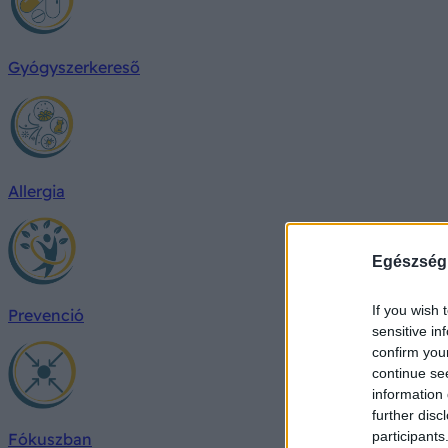
Gyógyszerkereső
Allergia
Egészség
If you wish 
Prevenció
sensitive in
confirm you
continue se
information 
further disc
participants
Fókuszban