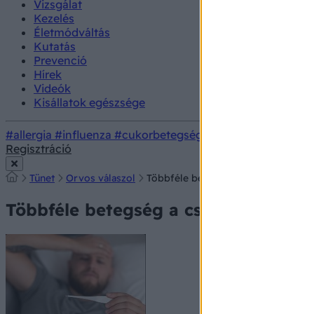
Vizsgálat
Kezelés
Életmódváltás
Kutatás
Prevenció
Hírek
Videók
Kisállatok egészsége
#allergia
#influenza
#cukorbetegség
#orvosmeteorológi
Regisztráció
Tünet
Orvos válaszol
Többféle betegség a családban
Többféle betegség a családban