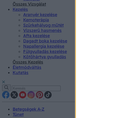
authenti
Összes Vizsgálat
Kezelés
Aranyér kezelése
Kemoterápia
Szürkehályog műtét
Vízszerű hasmenés
Afta kezelése
Dagadt boka kezelése
Napallergia kezelése
Fülgyulladás kezelése
Kötőhártya gyulladás
Összes Kezelés
Életmódváltás
Kutatás
Betegségek A-Z
Tünet