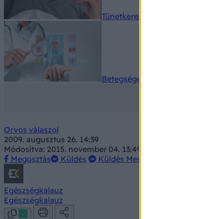
Tünetkereső
Betegségek A-Z
Orvos válaszol
2009. augusztus 26. 14:39
Módosítva: 2015. november 04. 13:49
Megosztás
Küldés
Küldés Messengeren
Egészségkalauz
Egészségkalauz