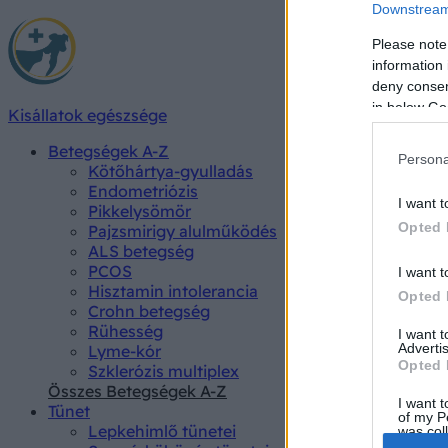
Downstream 
Please note
information 
deny consent
in below Go
Kisállatok egészsége
Betegségek A-Z
Persona
Kötőhártya-gyulladás
Endometriózis
I want t
Pikkelysömör
Opted 
Pajzsmirigy alulműködés
ALS betegség
PCOS
I want t
Hisztamin intolerancia
Opted 
Crohn betegség
Rühesség
I want 
Advertis
Lyme-kór
Opted 
Szklerózis multiplex
Összes Betegségek A-Z
I want t
Tünet
of my P
Lepkehimlő tünetei
was col