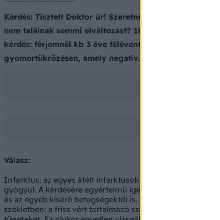
Kérdés: Tisztelt Doktor úr! Szeretném tudni hogy az inf
nem találnak semmi elváltozást? 10 éve megműtöttek, v
kérdés: férjemnél kb 3 éve félévente 1-2 napig véres sz
gyomortükrözésen, amely negatív. Mi okozhatja a bajt
Válasz:
Infarktus: az egyes átélt infarktusok között nagy a különb
gyógyul. A kérdésére egyértelmű igennel vagy nemmel tehát 
és az egyéb kísérő betegségektől is. Pajzsmirigy: természe
székletben: a friss vért tartalmazó széklet bélbetegségre
tüneteket. Ez olykor egyetlen vizsgálattal nem kimutathat