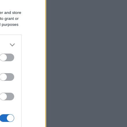
er and store
to grant or
ed purposes