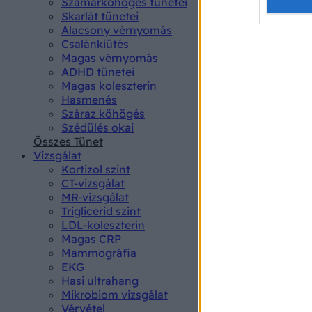
Opted 
Szamárköhögés tünetei
Skarlát tünetei
Alacsony vérnyomás
Google 
Csalánkiütés
Magas vérnyomás
I want t
ADHD tünetei
web or d
Magas koleszterin
Hasmenés
I want t
Száraz köhögés
purpose
Szédülés okai
Összes Tünet
I want 
Vizsgálat
Kortizol szint
I want t
CT-vizsgálat
web or d
MR-vizsgálat
Triglicerid szint
LDL-koleszterin
I want t
Magas CRP
or app.
Mammográfia
EKG
I want t
Hasi ultrahang
Mikrobiom vizsgálat
I want t
Vérvétel