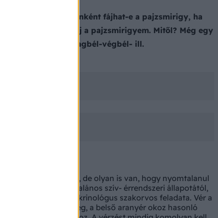
hogy Önök szerint időnként fájhat-e a pajzsmirigy, ha
t, időnként mégis fáj a pajzsmirigyem. Mitől? Még egy
ormájában. Volt vastagbél-végbél- ill.
ült szívelégtelenséget, de olyan is van, hogy nyomtalanul
désétől, a beteg általános szív- érrendszeri állapotától,
ele. A kivizsgálás endokrinológus szakorvos feladata. Vér a
lag ártalmatlan betegség, a belső aranyér okoz hasonló
, illetve proktológushoz. A vérzést mindig komolyan kell