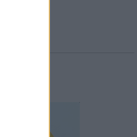
#ekcéma
#herpesz