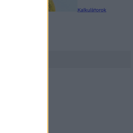
rkereső
Kalkulátorok