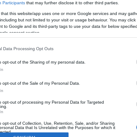
Participants
that may further disclose it to other third parties.
 that this website/app uses one or more Google services and may gath
including but not limited to your visit or usage behaviour. You may click 
 to Google and its third-party tags to use your data for below specifi
ogle consent section.
l Data Processing Opt Outs
o opt-out of the Sharing of my personal data.
In
o opt-out of the Sale of my Personal Data.
In
to opt-out of processing my Personal Data for Targeted
ing.
In
o opt-out of Collection, Use, Retention, Sale, and/or Sharing
ersonal Data that Is Unrelated with the Purposes for which it
lected.