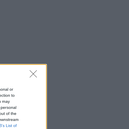
sonal or
ection to
ou may
 personal
out of the
 downstream
B’s List of