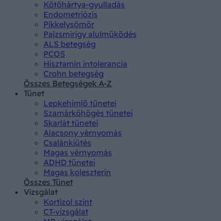
Kötőhártya-gyulladás
Endometriózis
Pikkelysömör
Pajzsmirigy alulműködés
ALS betegség
PCOS
Hisztamin intolerancia
Crohn betegség
Összes Betegségek A-Z
Tünet
Lepkehimlő tünetei
Szamárköhögés tünetei
Skarlát tünetei
Alacsony vérnyomás
Csalánkiütés
Magas vérnyomás
ADHD tünetei
Magas koleszterin
Összes Tünet
Vizsgálat
Kortizol szint
CT-vizsgálat