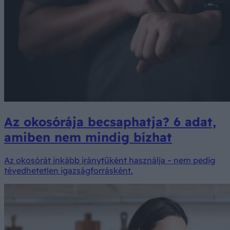
Az okosórája becsaphatja? 6 adat,
amiben nem mindig bízhat
Az okosórát inkább iránytűként használja – nem pedig
tévedhetetlen igazságforrásként.