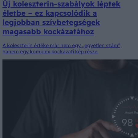
Új koleszterin-szabályok léptek
életbe – ez kapcsolódik a
legjobban szívbetegségek
magasabb kockázatához
A koleszterin értéke már nem egy „egyetlen szám”,
hanem egy komplex kockázati kép része.