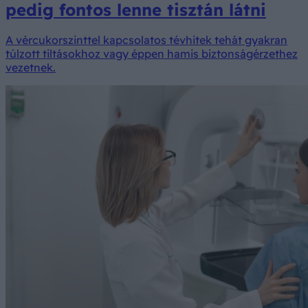
pedig fontos lenne tisztán látni
A vércukorszinttel kapcsolatos tévhitek tehát gyakran
túlzott tiltásokhoz vagy éppen hamis biztonságérzethez
vezetnek.