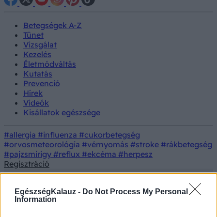
Betegségek A-Z
Tünet
Vizsgálat
Kezelés
Életmódváltás
Kutatás
Prevenció
Hírek
Videók
Kisállatok egészsége
#allergia
#influenza
#cukorbetegség
#orvosmeteorológia
#vérnyomás
#stroke
#rákbetegség
#pajzsmirigy
#reflux
#ekcéma
#herpesz
Regisztráció
EgészségKalauz -
Do Not Process My Personal
Information
Vizsgálat