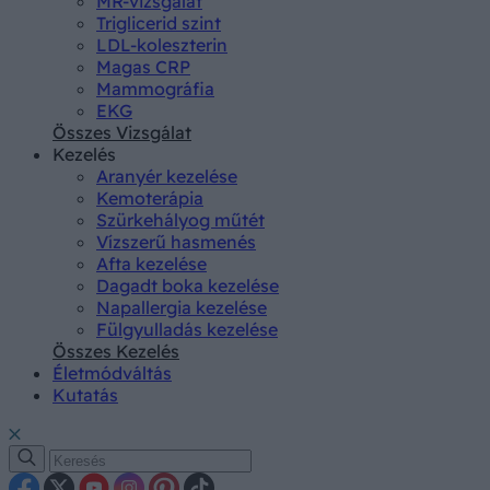
MR-vizsgálat
Triglicerid szint
LDL-koleszterin
Magas CRP
Mammográfia
EKG
Összes Vizsgálat
Kezelés
Aranyér kezelése
Kemoterápia
Szürkehályog műtét
Vízszerű hasmenés
Afta kezelése
Dagadt boka kezelése
Napallergia kezelése
Fülgyulladás kezelése
Összes Kezelés
Életmódváltás
Kutatás