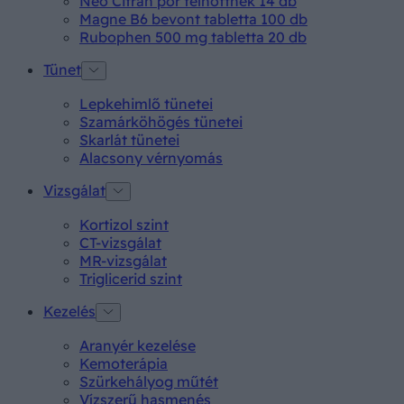
Neo Citran por felnőttnek 14 db
Magne B6 bevont tabletta 100 db
Rubophen 500 mg tabletta 20 db
Tünet
Lepkehimlő tünetei
Szamárköhögés tünetei
Skarlát tünetei
Alacsony vérnyomás
Vizsgálat
Kortizol szint
CT-vizsgálat
MR-vizsgálat
Triglicerid szint
Kezelés
Aranyér kezelése
Kemoterápia
Szürkehályog műtét
Vízszerű hasmenés