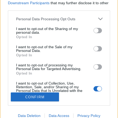
Downstream Participants
that may further disclose it to other
third parties.
Betegségek A-Z
Please note that this website/app uses one or more Google
Tünet
Personal Data Processing Opt Outs
services and may gather and store information including but
Vizsgálat
not limited to your visit or usage behaviour. You may click to
I want to opt-out of the Sharing of my
Kezelés
personal data.
Életmódváltás
grant or deny consent to Google and its third-party tags to
Opted In
Kutatás
use your data for below specified purposes in below Google
Prevenció
consent section.
I want to opt-out of the Sale of my
Hírek
Personal Data.
Opted In
Videók
Kisállatok egészsége
I want to opt-out of processing my
Personal Data for Targeted Advertising.
#allergia
#influenza
#cukorbetegség
Opted In
#orvosmeteorológia
#vérnyomás
#stroke
#rákbetegség
#pajzsmirigy
#reflux
#ekcéma
#herpesz
I want to opt-out of Collection, Use,
Retention, Sale, and/or Sharing of my
Regisztráció
Personal Data that Is Unrelated with the
Purposes for which it was collected.
CONFIRM
Opted Out
Google consents
Data Deletion
Data Access
Privacy Policy
Archívum
2026-05-30