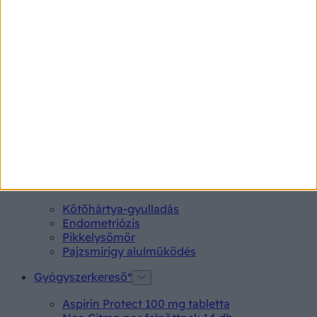
Vény nélkül
Az adatokat a PHARMINDEX gyógyszer-információs
adatbázis szolgáltatja
Ⓒ Vidal Next kft. 2026.
Betegségek A-Z
Kötőhártya-gyulladás
Endometriózis
Pikkelysömör
Pajzsmirigy alulműködés
Gyógyszerkereső*
Aspirin Protect 100 mg tabletta