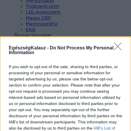
MR-vizsgálat
Triglicerid szint
LDL-koleszterin
Magas CRP
Mammográfia
EKG
Összes Vizsgálat
Kezelés
Aranyér kezelése
EgészségKalauz -
Do Not Process My Personal
Kemoterápia
Information
Szürkehályog műtét
Vízszerű hasmenés
If you wish to opt-out of the sale, sharing to third parties, or
Afta kezelése
processing of your personal or sensitive information for
Dagadt boka kezelése
targeted advertising by us, please use the below opt-out
Napallergia kezelése
section to confirm your selection. Please note that after your
Fülgyulladás kezelése
opt-out request is processed you may continue seeing
Összes Kezelés
interest-based ads based on personal information utilized by
Életmódváltás
us or personal information disclosed to third parties prior to
Kutatás
your opt-out. You may separately opt-out of the further
disclosure of your personal information by third parties on the
IAB’s list of downstream participants. This information may
also be disclosed by us to third parties on the
IAB’s List of