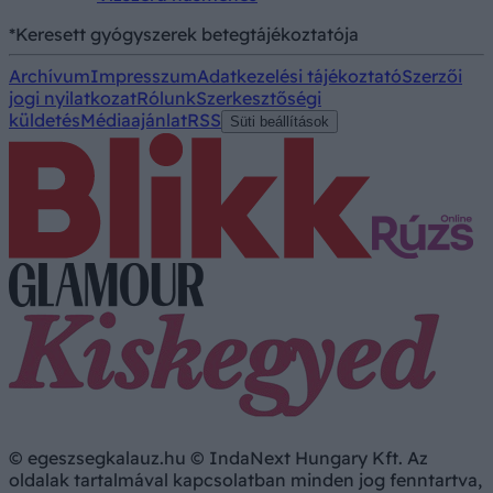
*Keresett gyógyszerek betegtájékoztatója
Archívum
Impresszum
Adatkezelési tájékoztató
Szerzői
jogi nyilatkozat
Rólunk
Szerkesztőségi
küldetés
Médiaajánlat
RSS
Süti beállítások
© egeszsegkalauz.hu © IndaNext Hungary Kft. Az
oldalak tartalmával kapcsolatban minden jog fenntartva,