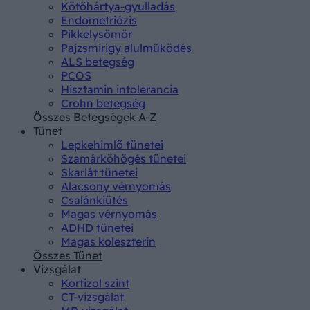
Kötőhártya-gyulladás
Endometriózis
Pikkelysömör
Pajzsmirigy alulműködés
ALS betegség
PCOS
Hisztamin intolerancia
Crohn betegség
Összes Betegségek A-Z
Tünet
Lepkehimlő tünetei
Szamárköhögés tünetei
Skarlát tünetei
Alacsony vérnyomás
Csalánkiütés
Magas vérnyomás
ADHD tünetei
Magas koleszterin
Összes Tünet
Vizsgálat
Kortizol szint
CT-vizsgálat