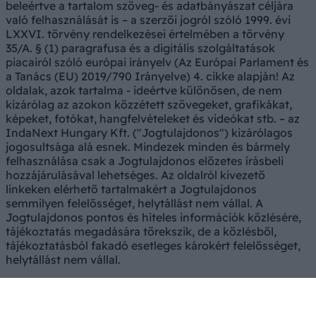
beleértve a tartalom szöveg- és adatbányászat céljára
való felhasználását is – a szerzői jogról szóló 1999. évi
LXXVI. törvény rendelkezései értelmében a törvény
35/A. § (1) paragrafusa és a digitális szolgáltatások
piacairól szóló európai irányelv (Az Európai Parlament és
a Tanács (EU) 2019/790 Irányelve) 4. cikke alapján! Az
oldalak, azok tartalma - ideértve különösen, de nem
kizárólag az azokon közzétett szövegeket, grafikákat,
képeket, fotókat, hangfelvételeket és videókat stb. – az
IndaNext Hungary Kft. ("Jogtulajdonos") kizárólagos
jogosultsága alá esnek. Mindezek minden és bármely
felhasználása csak a Jogtulajdonos előzetes írásbeli
hozzájárulásával lehetséges. Az oldalról kivezető
linkeken elérhető tartalmakért a Jogtulajdonos
semmilyen felelősséget, helytállást nem vállal. A
Jogtulajdonos pontos és hiteles információk közlésére,
tájékoztatás megadására törekszik, de a közlésből,
tájékoztatásból fakadó esetleges károkért felelősséget,
helytállást nem vállal.