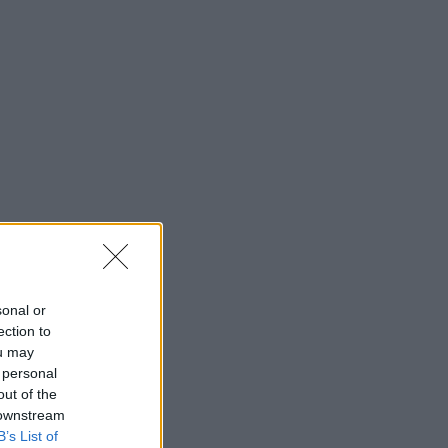
sonal or
ection to
ou may
 personal
out of the
 downstream
B’s List of