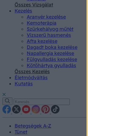
authenti
Összes Vizsgálat
Kezelés
Aranyér kezelése
Kemoterápia
Szürkehályog műtét
Vízszerű hasmenés
Afta kezelése
Dagadt boka kezelése
Napallergia kezelése
Fülgyulladás kezelése
Kötőhártya gyulladás
Összes Kezelés
Életmódváltás
Kutatás
Betegségek A-Z
Tünet