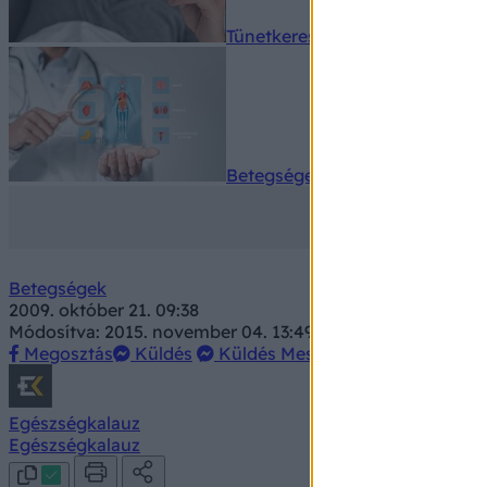
Tünetkereső
Betegségek A-Z
Betegségek
2009. október 21. 09:38
Módosítva: 2015. november 04. 13:49
Megosztás
Küldés
Küldés Messengeren
Egészségkalauz
Egészségkalauz