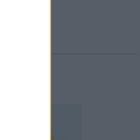
#ekcéma
#herpesz