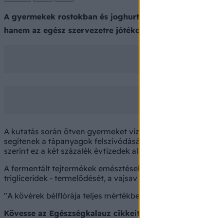
A gyermekek rostokban és joghurtban gazdag étrendje 
hanem az egész szervezetre jótékony hatású - állapíto
A kutatás során ötven gyermeket vizsgáltak születésüktől 
segítenek a tápanyagok felszívódásának szabályozásában: a
szerint ez a két százalék évtizedek alatt jó pár testsúlyki
A fermentált tejtermékek emésztésekor ecet-, propion- és va
trigliceridek - termelődését, a vajsav pedig a bélfal sejtj
"A kövérek bélflórája teljes mértékben különbözök a sovány
Kövesse az Egészségkalauz cikkeit a
Google Hírek-be