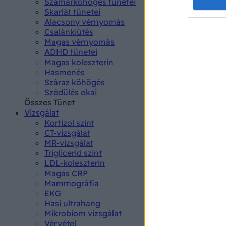
Opted 
Szamárköhögés tünetei
Skarlát tünetei
Alacsony vérnyomás
Google 
Csalánkiütés
Magas vérnyomás
I want t
ADHD tünetei
web or d
Magas koleszterin
Hasmenés
I want t
Száraz köhögés
purpose
Szédülés okai
Összes Tünet
I want 
Vizsgálat
Kortizol szint
I want t
CT-vizsgálat
web or d
MR-vizsgálat
Triglicerid szint
LDL-koleszterin
I want t
Magas CRP
or app.
Mammográfia
EKG
I want t
Hasi ultrahang
Mikrobiom vizsgálat
I want t
Vérvétel