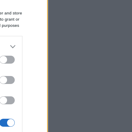
er and store
to grant or
ed purposes