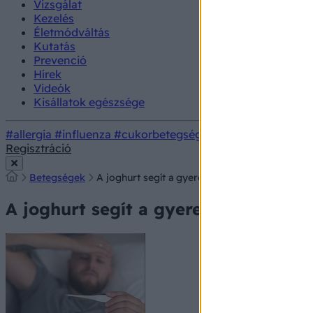
Vizsgálat
Kezelés
Életmódváltás
Kutatás
Prevenció
Hírek
Videók
Kisállatok egészsége
#allergia
#influenza
#cukorbetegség
#orvosmeteorológi
Regisztráció
Betegségek
A joghurt segít a gyerekkori cukorbaj és az el
A joghurt segít a gyerekkori cukorba