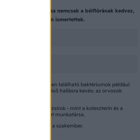
sik joghurtfogyasztása nemcsak a bélflórának kedvez,
vetség konferenciáján ismertettek.
erjesztett tejtermékekben található baktériumok például
e épülését. Ez csak első hallásra kevés: az orvosok
előállítását és a vérzsírok - mint a koleszterin és a
lálkozástudományi Intézet munkatársa.
riumokra" - tette hozzá a szakember.
 is!