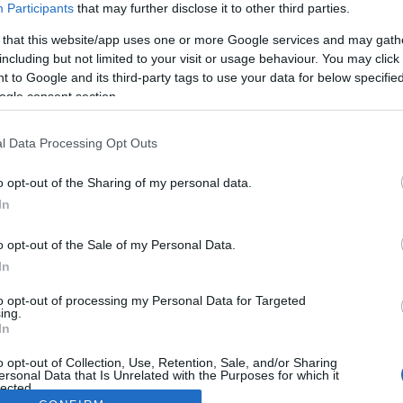
Participants
that may further disclose it to other third parties.
 that this website/app uses one or more Google services and may gath
including but not limited to your visit or usage behaviour. You may click 
 to Google and its third-party tags to use your data for below specifi
ogle consent section.
l Data Processing Opt Outs
o opt-out of the Sharing of my personal data.
In
o opt-out of the Sale of my Personal Data.
In
to opt-out of processing my Personal Data for Targeted
ing.
In
o opt-out of Collection, Use, Retention, Sale, and/or Sharing
ersonal Data that Is Unrelated with the Purposes for which it
lected.