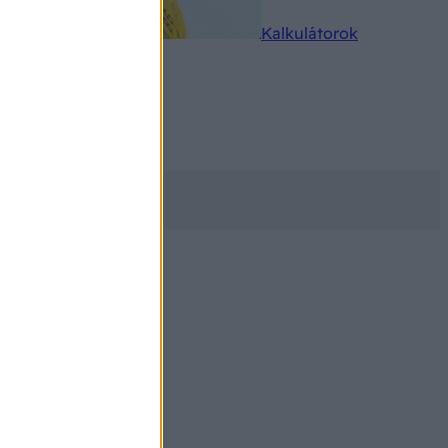
rkereső
Kalkulátorok