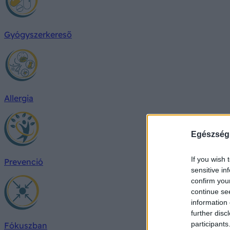
Gyógyszerkereső
Allergia
Egészség
If you wish 
Prevenció
sensitive in
confirm you
continue se
information 
further disc
participants
Fókuszban