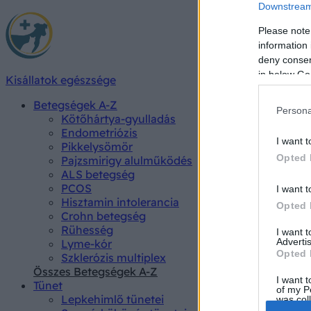
Downstream 
Please note
information 
deny consent
in below Go
Kisállatok egészsége
Betegségek A-Z
Persona
Kötőhártya-gyulladás
Endometriózis
I want t
Pikkelysömör
Opted 
Pajzsmirigy alulműködés
ALS betegség
PCOS
I want t
Hisztamin intolerancia
Opted 
Crohn betegség
Rühesség
I want 
Advertis
Lyme-kór
Opted 
Szklerózis multiplex
Összes Betegségek A-Z
I want t
Tünet
of my P
Lepkehimlő tünetei
was col