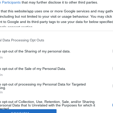
Participants
that may further disclose it to other third parties.
 that this website/app uses one or more Google services and may gath
including but not limited to your visit or usage behaviour. You may click 
 to Google and its third-party tags to use your data for below specifi
ogle consent section.
l Data Processing Opt Outs
o opt-out of the Sharing of my personal data.
In
o opt-out of the Sale of my Personal Data.
In
to opt-out of processing my Personal Data for Targeted
ing.
In
o opt-out of Collection, Use, Retention, Sale, and/or Sharing
ersonal Data that Is Unrelated with the Purposes for which it
lected.