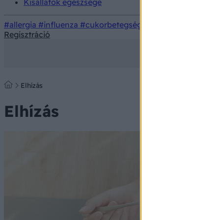
Kisállatok egészsége
#allergia
#influenza
#cukorbetegség
#orvosmeteorológi
Regisztráció
Elhízás
Elhízás