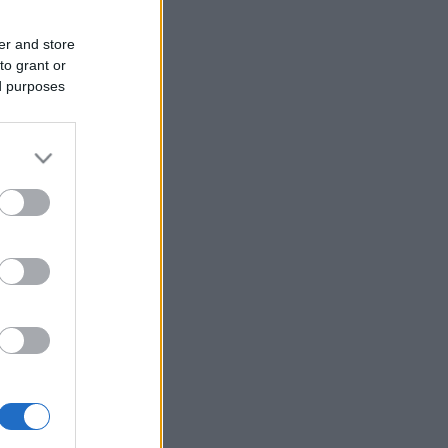
er and store
to grant or
ed purposes