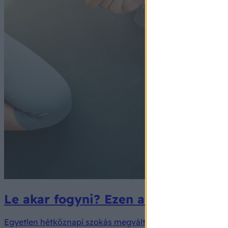
Le akar fogyni? Ezen az egy szokás
Egyetlen hétköznapi szokás megváltoztatása is segíthet