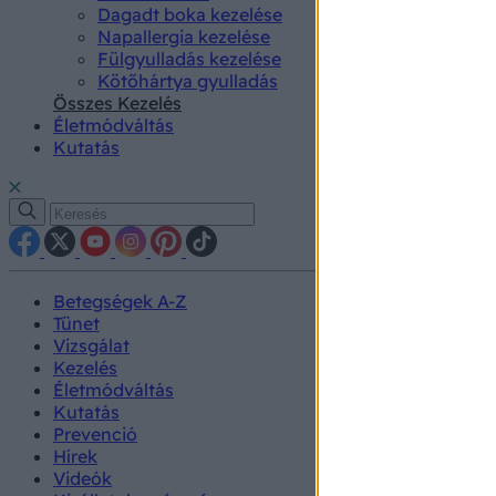
Dagadt boka kezelése
Napallergia kezelése
Fülgyulladás kezelése
Kötőhártya gyulladás
Összes Kezelés
Életmódváltás
Kutatás
Betegségek A-Z
Tünet
Vizsgálat
Kezelés
Életmódváltás
Kutatás
Prevenció
Hírek
Videók