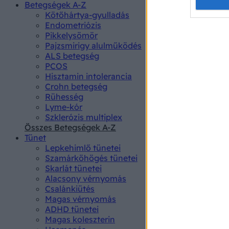
Opted 
Betegségek A-Z
Kötőhártya-gyulladás
Endometriózis
Google 
Pikkelysömör
Pajzsmirigy alulműködés
I want t
ALS betegség
web or d
PCOS
Hisztamin intolerancia
I want t
Crohn betegség
purpose
Rühesség
Lyme-kór
I want 
Szklerózis multiplex
Összes Betegségek A-Z
I want t
Tünet
web or d
Lepkehimlő tünetei
Szamárköhögés tünetei
I want t
Skarlát tünetei
or app.
Alacsony vérnyomás
Csalánkiütés
I want t
Magas vérnyomás
ADHD tünetei
Magas koleszterin
I want t