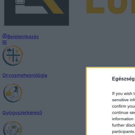
Bejelentkezés
Orvosmeteorológia
Egészség
If you wish 
sensitive in
confirm you
Gyógyszerkereső
continue se
information 
further disc
participants