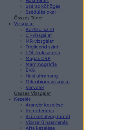
Hasmenés
authenti
Száraz köhögés
Szédülés okai
Összes Tünet
Vizsgálat
Kortizol szint
CT-vizsgálat
MR-vizsgálat
Triglicerid szint
LDL-koleszterin
Magas CRP
Mammográfia
EKG
Hasi ultrahang
Mikrobiom vizsgálat
Vérvétel
Összes Vizsgálat
Kezelés
Aranyér kezelése
Kemoterápia
Szürkehályog műtét
Vízszerű hasmenés
Afta kezelése