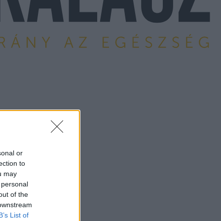
sonal or
ection to
ou may
 personal
out of the
 downstream
B’s List of