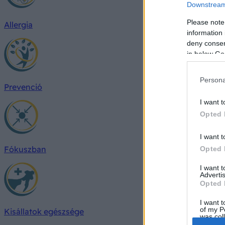
Downstream 
Please note
Allergia
information 
deny consent
in below Go
Persona
Prevenció
I want t
Opted 
I want t
Fókuszban
Opted 
I want 
Advertis
Opted 
I want t
of my P
Kisállatok egészsége
was col