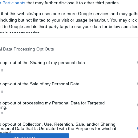
Participants
that may further disclose it to other third parties.
 that this website/app uses one or more Google services and may gath
including but not limited to your visit or usage behaviour. You may click 
 to Google and its third-party tags to use your data for below specifi
ogle consent section.
l Data Processing Opt Outs
o opt-out of the Sharing of my personal data.
In
o opt-out of the Sale of my Personal Data.
In
to opt-out of processing my Personal Data for Targeted
ing.
In
o opt-out of Collection, Use, Retention, Sale, and/or Sharing
ersonal Data that Is Unrelated with the Purposes for which it
lected.