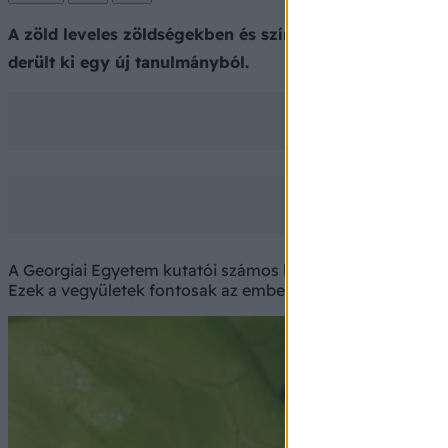
A zöld leveles zöldségekben és színes gyümölcsökben 
derült ki egy új tanulmányból.
A Georgiai Egyetem kutatói számos korábbi vizsgálat felha
Ezek a vegyületek fontosak az emberi látás, különösen az