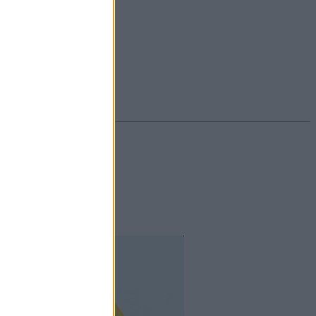
#ekcéma
#herpesz