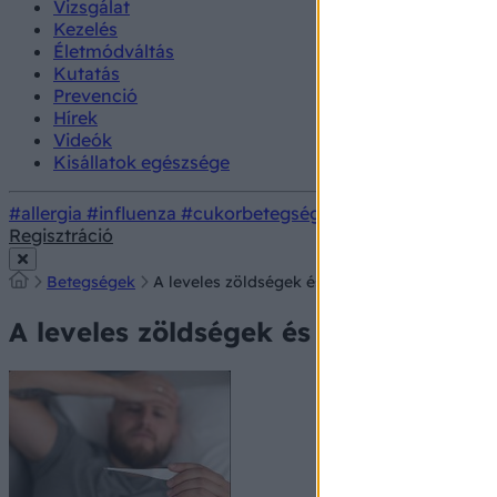
Vizsgálat
Kezelés
Életmódváltás
Kutatás
Prevenció
Hírek
Videók
Kisállatok egészsége
#allergia
#influenza
#cukorbetegség
#orvosmeteorológi
Regisztráció
Betegségek
A leveles zöldségek és a színes gyümölcsök javí
A leveles zöldségek és a színes gyüm