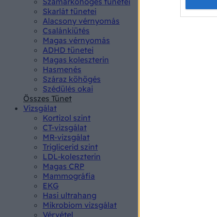
Opted 
Szamárköhögés tünetei
Skarlát tünetei
Alacsony vérnyomás
Google 
Csalánkiütés
Magas vérnyomás
I want t
ADHD tünetei
web or d
Magas koleszterin
Hasmenés
I want t
Száraz köhögés
purpose
Szédülés okai
Összes Tünet
I want 
Vizsgálat
Kortizol szint
I want t
CT-vizsgálat
web or d
MR-vizsgálat
Triglicerid szint
LDL-koleszterin
I want t
Magas CRP
or app.
Mammográfia
EKG
I want t
Hasi ultrahang
Mikrobiom vizsgálat
I want t
Vérvétel