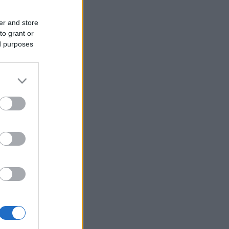
er and store
to grant or
ed purposes