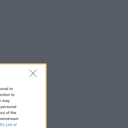
sonal or
ection to
ou may
 personal
out of the
 downstream
B’s List of