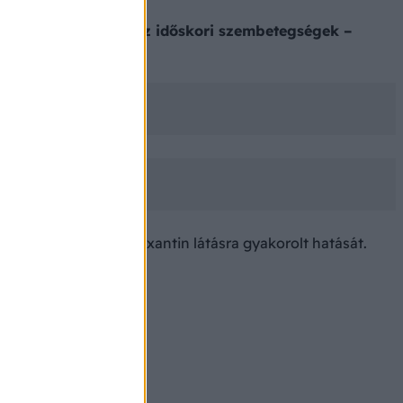
gükkel megelőzhetők az időskori szembetegségek –
tartozó lutein és zeaxantin látásra gyakorolt hatását.