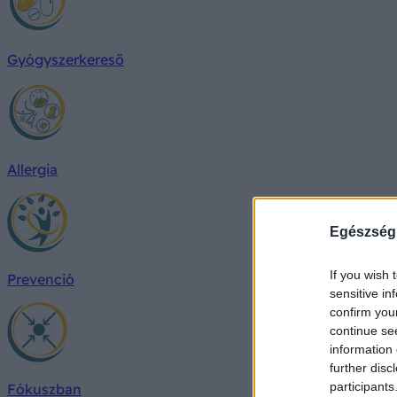
Gyógyszerkereső
Allergia
Egészség
If you wish 
Prevenció
sensitive in
confirm you
continue se
information 
further disc
participants
Fókuszban