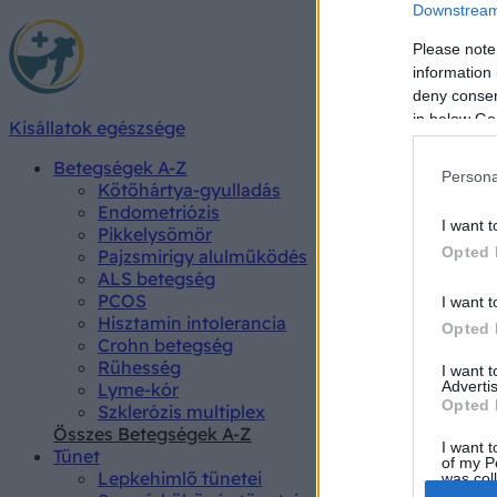
Downstream 
Please note
information 
deny consent
in below Go
Kisállatok egészsége
Betegségek A-Z
Persona
Kötőhártya-gyulladás
Endometriózis
I want t
Pikkelysömör
Opted 
Pajzsmirigy alulműködés
ALS betegség
PCOS
I want t
Hisztamin intolerancia
Opted 
Crohn betegség
Rühesség
I want 
Advertis
Lyme-kór
Opted 
Szklerózis multiplex
Összes Betegségek A-Z
I want t
Tünet
of my P
Lepkehimlő tünetei
was col