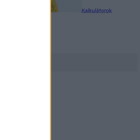
rkereső
Kalkulátorok