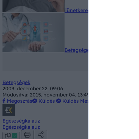
Tünetkereső
Betegségek A-Z
Betegségek
2009. december 22. 09:06
Módosítva: 2015. november 04. 13:49
Megosztás
Küldés
Küldés Messengeren
Egészségkalauz
Egészségkalauz