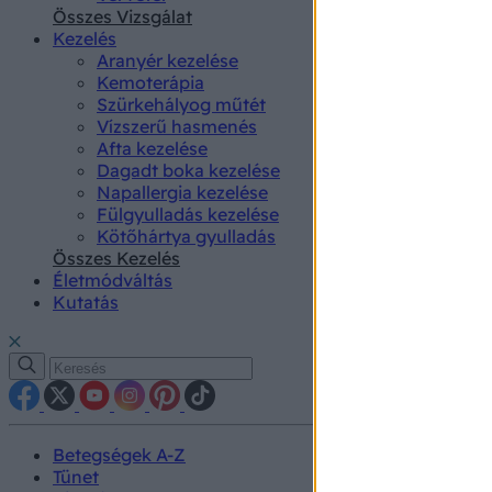
authenti
Összes Vizsgálat
Kezelés
Aranyér kezelése
Kemoterápia
Szürkehályog műtét
Vízszerű hasmenés
Afta kezelése
Dagadt boka kezelése
Napallergia kezelése
Fülgyulladás kezelése
Kötőhártya gyulladás
Összes Kezelés
Életmódváltás
Kutatás
Betegségek A-Z
Tünet