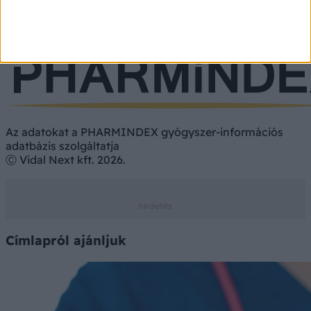
Gyógyszer
Étrend-kiegészítő
Vényköteles
Vény nélkül
Az adatokat a PHARMINDEX gyógyszer-információs
adatbázis szolgáltatja
Ⓒ Vidal Next kft. 2026.
Címlapról ajánljuk