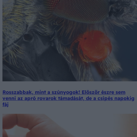
Rosszabbak, mint a szúnyogok! Először észre sem
venni az apró rovarok támadását, de a csípés napokig
fáj