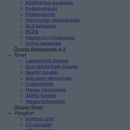
Kötőhártya-gyulladás
Endometriózis
Pikkelysömör
Pajzsmirigy alulműködés
ALS betegség
PCOS
Hisztamin intolerancia
Crohn betegség
Összes Betegségek A-Z
Tünet
Lepkehimlő tünetei
Szamárköhögés tünetei
Skarlát tünetei
Alacsony vérnyomás
Csalánkiütés
Magas vérnyomás
ADHD tünetei
Magas koleszterin
Összes Tünet
Vizsgálat
Kortizol szint
CT-vizsgálat