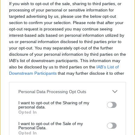
csíkok a körmön - melyik, milyen
If you wish to opt-out of the sale, sharing to third parties, or
problémát jelez?
processing of your personal or sensitive information for
targeted advertising by us, please use the below opt-out
section to confirm your selection. Please note that after your
opt-out request is processed you may continue seeing
interest-based ads based on personal information utilized by
us or personal information disclosed to third parties prior to
your opt-out. You may separately opt-out of the further
disclosure of your personal information by third parties on the
IAB’s list of downstream participants. This information may
also be disclosed by us to third parties on the
IAB’s List of
Downstream Participants
that may further disclose it to other
third parties.
Please note that this website/app uses one or more Google
Personal Data Processing Opt Outs
services and may gather and store information including but
not limited to your visit or usage behaviour. You may click to
I want to opt-out of the Sharing of my
personal data.
grant or deny consent to Google and its third-party tags to
Opted In
use your data for below specified purposes in below Google
consent section.
I want to opt-out of the Sale of my
Personal Data.
Opted In