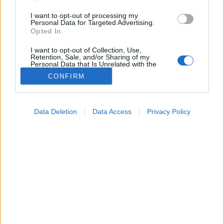
I want to opt-out of processing my
Personal Data for Targeted Advertising.
Opted In
I want to opt-out of Collection, Use,
Retention, Sale, and/or Sharing of my
Personal Data that Is Unrelated with the
Purposes for which it was collected.
CONFIRM
Opted Out
Betegségek
Google consents
2024. október 10. 07:04
Data Deletion
Data Access
Privacy Policy
Megosztás
Küldés
Küldés Messengeren
I want to allow Google to enable storage
related to advertising like cookies on web or
device identifiers in apps.
A körmök is jelezhetik többek között a
I want to allow my user data to be sent to
tápanyaghiányt, a fertőzéseket vagy a krónikus
Google for online advertising purposes.
betegségeket.
I want to allow Google to send me
personalized advertising.
I want to allow Google to enable storage