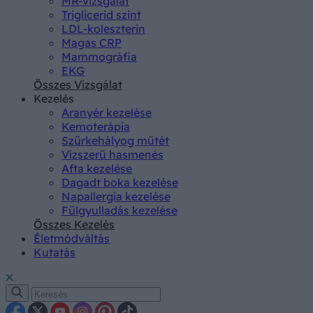
MR-vizsgálat
Triglicerid szint
LDL-koleszterin
Magas CRP
Mammográfia
EKG
Összes Vizsgálat
Kezelés
Aranyér kezelése
Kemoterápia
Szürkehályog műtét
Vízszerű hasmenés
Afta kezelése
Dagadt boka kezelése
Napallergia kezelése
Fülgyulladás kezelése
Összes Kezelés
Életmódváltás
Kutatás