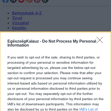
Betegségek A-Z
Tünet
Vizsgálat
Kezelés
Életmódváltás
Kutatás
EgészségKalauz -
Do Not Process My Personal
Prevenció
Information
Hírek
Videók
Kisállatok egészsége
If you wish to opt-out of the sale, sharing to third parties, or
processing of your personal or sensitive information for
targeted advertising by us, please use the below opt-out
#allergia
#influenza
#cukorbetegség
section to confirm your selection. Please note that after your
#orvosmeteorológia
#vérnyomás
#stroke
#rákbetegség
opt-out request is processed you may continue seeing
#pajzsmirigy
#reflux
#ekcéma
#herpesz
Regisztráció
interest-based ads based on personal information utilized by
us or personal information disclosed to third parties prior to
your opt-out. You may separately opt-out of the further
disclosure of your personal information by third parties on the
IAB’s list of downstream participants. This information may
Leégés
also be disclosed by us to third parties on the
IAB’s List of