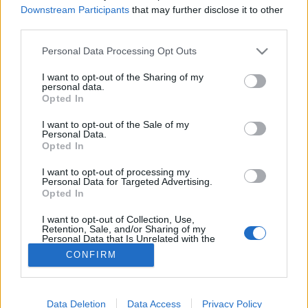
Downstream Participants
that may further disclose it to other
Leégés
third parties.
Please note that this website/app uses one or more Google
Personal Data Processing Opt Outs
services and may gather and store information including but
not limited to your visit or usage behaviour. You may click to
I want to opt-out of the Sharing of my
personal data.
grant or deny consent to Google and its third-party tags to
Opted In
use your data for below specified purposes in below Google
consent section.
I want to opt-out of the Sale of my
Personal Data.
Opted In
I want to opt-out of processing my
Personal Data for Targeted Advertising.
Opted In
I want to opt-out of Collection, Use,
Retention, Sale, and/or Sharing of my
Personal Data that Is Unrelated with the
Purposes for which it was collected.
CONFIRM
Opted Out
Google consents
Data Deletion
Data Access
Privacy Policy