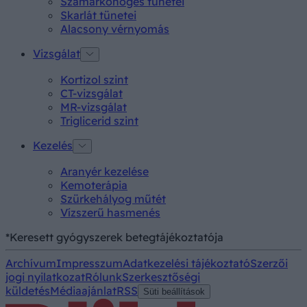
Szamárköhögés tünetei
Skarlát tünetei
Alacsony vérnyomás
Vizsgálat
Kortizol szint
CT-vizsgálat
MR-vizsgálat
Triglicerid szint
Kezelés
Aranyér kezelése
Kemoterápia
Szürkehályog műtét
Vízszerű hasmenés
*Keresett gyógyszerek betegtájékoztatója
Archívum
Impresszum
Adatkezelési tájékoztató
Szerzői
jogi nyilatkozat
Rólunk
Szerkesztőségi
küldetés
Médiaajánlat
RSS
Süti beállítások