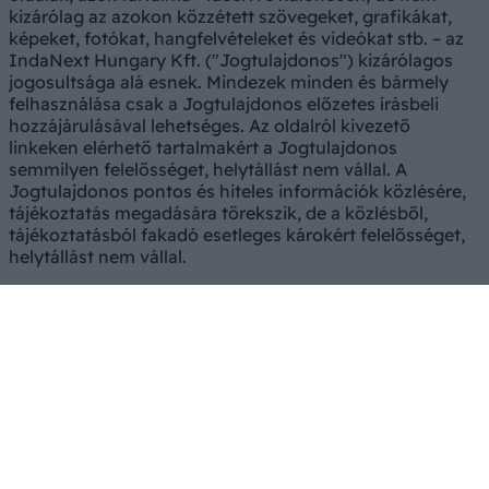
kizárólag az azokon közzétett szövegeket, grafikákat,
képeket, fotókat, hangfelvételeket és videókat stb. – az
IndaNext Hungary Kft. ("Jogtulajdonos") kizárólagos
jogosultsága alá esnek. Mindezek minden és bármely
felhasználása csak a Jogtulajdonos előzetes írásbeli
hozzájárulásával lehetséges. Az oldalról kivezető
linkeken elérhető tartalmakért a Jogtulajdonos
semmilyen felelősséget, helytállást nem vállal. A
Jogtulajdonos pontos és hiteles információk közlésére,
tájékoztatás megadására törekszik, de a közlésből,
tájékoztatásból fakadó esetleges károkért felelősséget,
helytállást nem vállal.