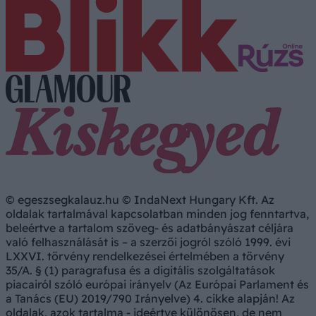
© egeszsegkalauz.hu © IndaNext Hungary Kft. Az
oldalak tartalmával kapcsolatban minden jog fenntartva,
beleértve a tartalom szöveg- és adatbányászat céljára
való felhasználását is – a szerzői jogról szóló 1999. évi
LXXVI. törvény rendelkezései értelmében a törvény
35/A. § (1) paragrafusa és a digitális szolgáltatások
piacairól szóló európai irányelv (Az Európai Parlament és
a Tanács (EU) 2019/790 Irányelve) 4. cikke alapján! Az
oldalak, azok tartalma - ideértve különösen, de nem