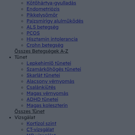
Kötőhártya-gyulladás
Endometriózis
Pikkelysömör
Pajzsmirigy alulműködés
ALS betegség
PCOS
Hisztamin intolerancia
Crohn betegség
Összes Betegségek A-Z
Tünet
Lepkehimlő tünetei
Szamárköhögés tünetei
Skarlát tünetei
Alacsony vérnyomás
Csalánkiütés
Magas vérnyomás
ADHD tünetei
Magas koleszterin
Összes Tünet
Vizsgálat
Kortizol szint
CT-vizsgálat