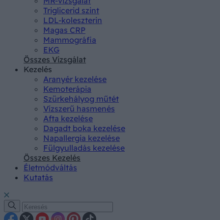
MR-vizsgálat
Triglicerid szint
LDL-koleszterin
Magas CRP
Mammográfia
EKG
Összes Vizsgálat
Kezelés
Aranyér kezelése
Kemoterápia
Szürkehályog műtét
Vízszerű hasmenés
Afta kezelése
Dagadt boka kezelése
Napallergia kezelése
Fülgyulladás kezelése
Összes Kezelés
Életmódváltás
Kutatás