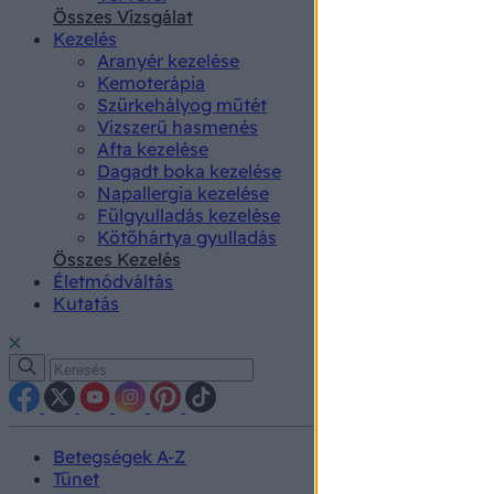
authenti
Összes Vizsgálat
Kezelés
Aranyér kezelése
Kemoterápia
Szürkehályog műtét
Vízszerű hasmenés
Afta kezelése
Dagadt boka kezelése
Napallergia kezelése
Fülgyulladás kezelése
Kötőhártya gyulladás
Összes Kezelés
Életmódváltás
Kutatás
Betegségek A-Z
Tünet