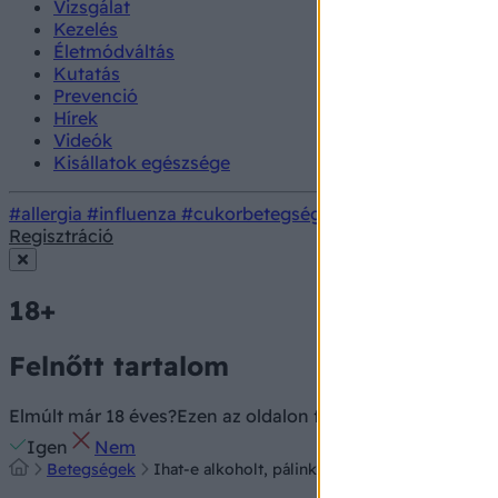
Vizsgálat
Kezelés
Életmódváltás
Kutatás
Prevenció
Hírek
Videók
Kisállatok egészsége
#allergia
#influenza
#cukorbetegség
#orvosmeteorológi
Regisztráció
18+
Felnőtt tartalom
Elmúlt már 18 éves?
Ezen az oldalon felnőtt tartalom találh
Igen
Nem
Betegségek
Ihat-e alkoholt, pálinkát az, aki cukorbeteg, in