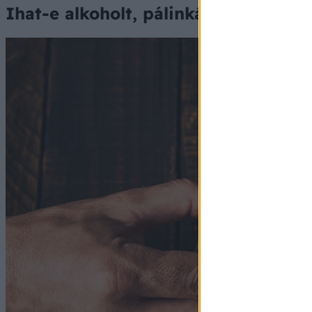
Ihat-e alkoholt, pálinkát az, aki cuk