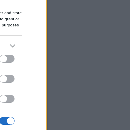
er and store
to grant or
ed purposes