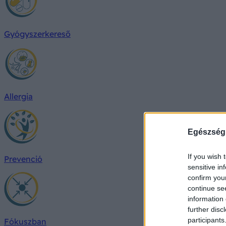
Gyógyszerkereső
Allergia
Egészség
If you wish 
Prevenció
sensitive in
confirm you
continue se
information 
further disc
participants
Fókuszban