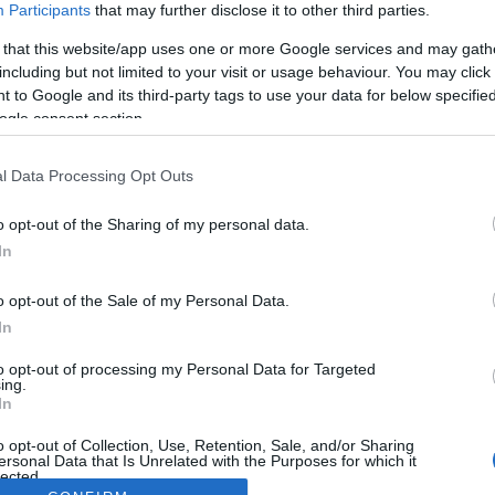
Participants
that may further disclose it to other third parties.
 that this website/app uses one or more Google services and may gath
including but not limited to your visit or usage behaviour. You may click 
 to Google and its third-party tags to use your data for below specifi
ogle consent section.
l Data Processing Opt Outs
o opt-out of the Sharing of my personal data.
In
o opt-out of the Sale of my Personal Data.
In
to opt-out of processing my Personal Data for Targeted
ing.
In
o opt-out of Collection, Use, Retention, Sale, and/or Sharing
ersonal Data that Is Unrelated with the Purposes for which it
lected.