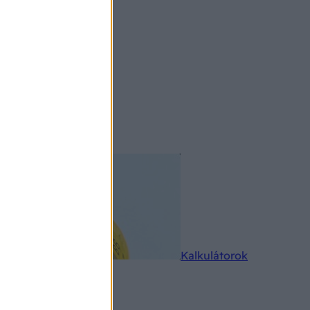
rkereső
Kalkulátorok