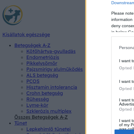
Downstream 
Please note
information 
deny consent
in below Go
Kisállatok egészsége
Betegségek A-Z
Persona
Kötőhártya-gyulladás
Endometriózis
I want t
Pikkelysömör
Opted 
Pajzsmirigy alulműködés
ALS betegség
PCOS
I want t
Hisztamin intolerancia
Opted 
Crohn betegség
Rühesség
I want 
Advertis
Lyme-kór
Opted 
Szklerózis multiplex
Összes Betegségek A-Z
I want t
Tünet
of my P
Lepkehimlő tünetei
was col