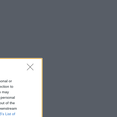
sonal or
ection to
ou may
 personal
out of the
 downstream
B’s List of