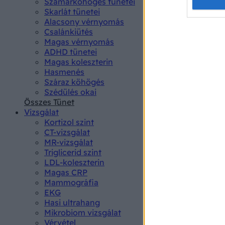
Opted 
Szamárköhögés tünetei
Skarlát tünetei
Alacsony vérnyomás
Google 
Csalánkiütés
Magas vérnyomás
I want t
ADHD tünetei
web or d
Magas koleszterin
Hasmenés
I want t
Száraz köhögés
purpose
Szédülés okai
Összes Tünet
I want 
Vizsgálat
Kortizol szint
I want t
CT-vizsgálat
web or d
MR-vizsgálat
Triglicerid szint
LDL-koleszterin
I want t
Magas CRP
or app.
Mammográfia
EKG
I want t
Hasi ultrahang
Mikrobiom vizsgálat
I want t
Vérvétel