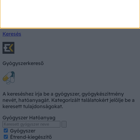
Milyen betegségre utalhatnak a tünetei?
Keresés, pl. fejfájás
Keresés
Gyógyszerkereső
A kereséshez írja be a gyógyszer, gyógykészítmény
nevét, hatóanyagát. Kategorizált találatokért jelölje be a
keresett tulajdonságokat.
Gyógyszer
Hatóanyag
Gyógyszer
Étrend-kiegészítő