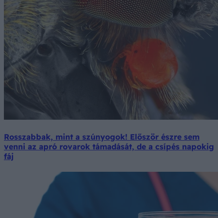
Rosszabbak, mint a szúnyogok! Először észre sem
venni az apró rovarok támadását, de a csípés napokig
fáj