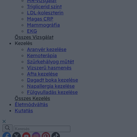
MR-vizsgálat
Triglicerid szint
LDL-koleszterin
Magas CRP
Mammográfia
EKG
Összes Vizsgálat
Kezelés
Aranyér kezelése
Kemoterápia
Szürkehályog műtét
Vízszerű hasmenés
Afta kezelése
Dagadt boka kezelése
Napallergia kezelése
Fülgyulladás kezelése
Összes Kezelés
Életmódváltás
Kutatás