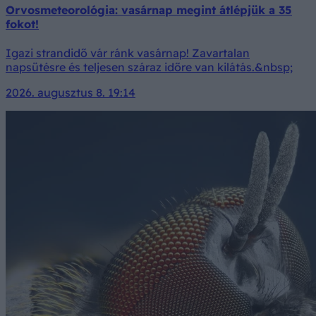
Orvosmeteorológia: vasárnap megint átlépjük a 35
fokot!
Igazi strandidő vár ránk vasárnap! Zavartalan
napsütésre és teljesen száraz időre van kilátás.&nbsp;
2026. augusztus 8. 19:14