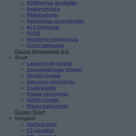
Kötőhártya-gyulladás
Endometriózis
Pikkelysömör
Pajzsmirigy alulműködés
ALS betegség
PCOS
Hisztamin intolerancia
Crohn betegség
Összes Betegségek A-Z
Tünet
Lepkehimlő tünetei
Szamárköhögés tünetei
Skarlát tünetei
Alacsony vérnyomás
Csalánkiütés
Magas vérnyomás
ADHD tünetei
Magas koleszterin
Összes Tünet
Vizsgálat
Kortizol szint
CT-vizsgálat