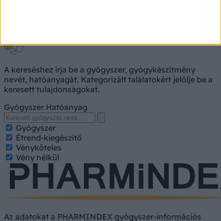
Gyógyszerkereső
A kereséshez írja be a gyógyszer, gyógykészítmény
nevét, hatóanyagát. Kategorizált találatokért jelölje be a
keresett tulajdonságokat.
Gyógyszer
Hatóanyag
Gyógyszer
Étrend-kiegészítő
Vényköteles
Vény nélkül
Az adatokat a PHARMINDEX gyógyszer-információs