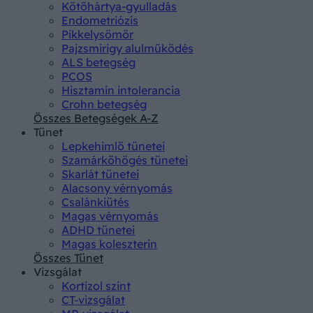
Kötőhártya-gyulladás
Endometriózis
Pikkelysömör
Pajzsmirigy alulműködés
ALS betegség
PCOS
Hisztamin intolerancia
Crohn betegség
Összes Betegségek A-Z
Tünet
Lepkehimlő tünetei
Szamárköhögés tünetei
Skarlát tünetei
Alacsony vérnyomás
Csalánkiütés
Magas vérnyomás
ADHD tünetei
Magas koleszterin
Összes Tünet
Vizsgálat
Kortizol szint
CT-vizsgálat