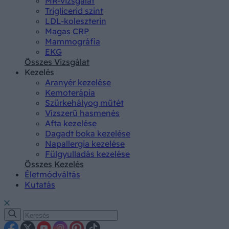
MR-vizsgálat
Triglicerid szint
LDL-koleszterin
Magas CRP
Mammográfia
EKG
Összes Vizsgálat
Kezelés
Aranyér kezelése
Kemoterápia
Szürkehályog műtét
Vízszerű hasmenés
Afta kezelése
Dagadt boka kezelése
Napallergia kezelése
Fülgyulladás kezelése
Összes Kezelés
Életmódváltás
Kutatás