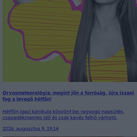
Orvosmeteorológia: megint jön a forróság, újra izzani
fog a levegő hétfőn!
Hétfőn igazi kánikula köszönt be: ragyogó napsütés,
csapadékmentes idő és csak kevés felhő várható.
2026. augusztus 9. 19:14