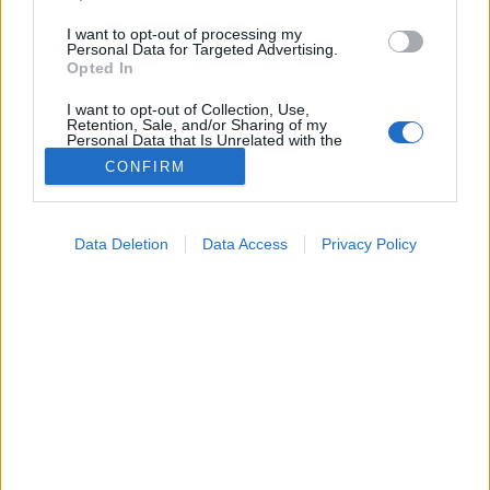
I want to opt-out of processing my
Personal Data for Targeted Advertising.
Opted In
I want to opt-out of Collection, Use,
Retention, Sale, and/or Sharing of my
Personal Data that Is Unrelated with the
Purposes for which it was collected.
CONFIRM
Opted Out
Betegségek
2024. június 27. 08:34
Google consents
Megosztás
Küldés
Küldés Messengeren
Data Deletion
Data Access
Privacy Policy
I want to allow Google to enable storage
related to advertising like cookies on web or
A nyirokcsomók megnagyobbodása hátterében
device identifiers in apps.
legtöbbször fertőzés áll. Ha mégsem, akkor érdemes
I want to allow my user data to be sent to
jobban utánajárni, ugyanis rosszindulatú daganatot is
Google for online advertising purposes.
jelezhet.
I want to allow Google to send me
personalized advertising.
I want to allow Google to enable storage