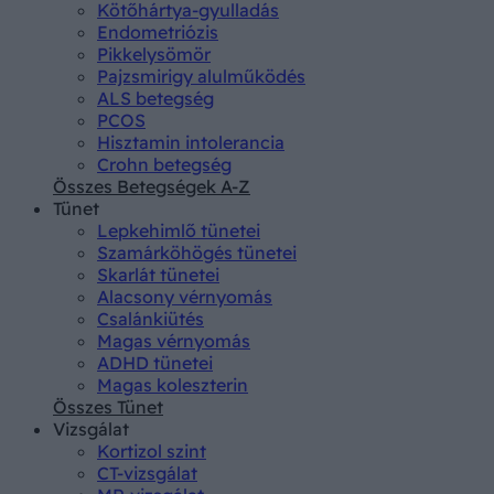
Kötőhártya-gyulladás
Endometriózis
Pikkelysömör
Pajzsmirigy alulműködés
ALS betegség
PCOS
Hisztamin intolerancia
Crohn betegség
Összes Betegségek A-Z
Tünet
Lepkehimlő tünetei
Szamárköhögés tünetei
Skarlát tünetei
Alacsony vérnyomás
Csalánkiütés
Magas vérnyomás
ADHD tünetei
Magas koleszterin
Összes Tünet
Vizsgálat
Kortizol szint
CT-vizsgálat