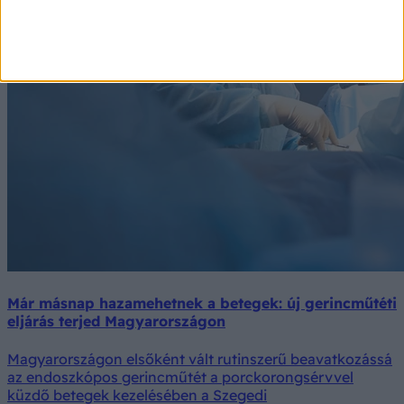
Már másnap hazamehetnek a betegek: új gerincműtéti
eljárás terjed Magyarországon
Magyarországon elsőként vált rutinszerű beavatkozássá
az endoszkópos gerincműtét a porckorongsérvvel
küzdő betegek kezelésében a Szegedi