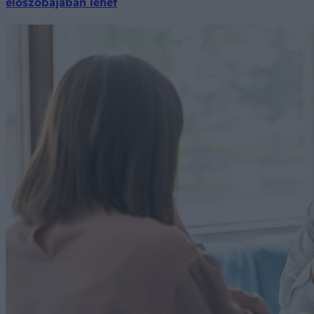
előszobájában lehet