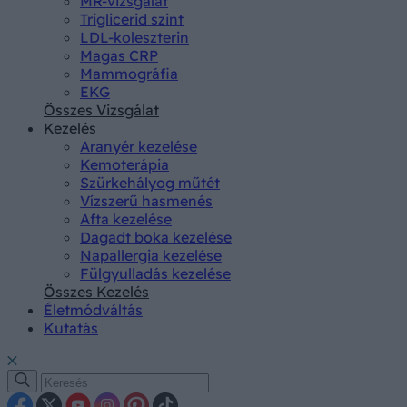
MR-vizsgálat
Triglicerid szint
LDL-koleszterin
Magas CRP
Mammográfia
EKG
Összes Vizsgálat
Kezelés
Aranyér kezelése
Kemoterápia
Szürkehályog műtét
Vízszerű hasmenés
Afta kezelése
Dagadt boka kezelése
Napallergia kezelése
Fülgyulladás kezelése
Összes Kezelés
Életmódváltás
Kutatás