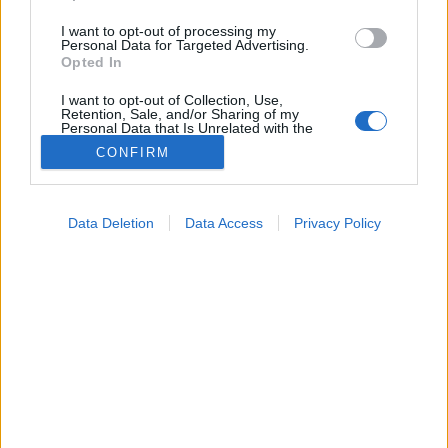
I want to opt-out of processing my
Personal Data for Targeted Advertising.
Opted In
I want to opt-out of Collection, Use,
Retention, Sale, and/or Sharing of my
Personal Data that Is Unrelated with the
Purposes for which it was collected.
CONFIRM
Opted Out
Betegségek
Google consents
2024. szeptember 06. 19:04
Data Deletion
Data Access
Privacy Policy
Megosztás
Küldés
Küldés Messengeren
I want to allow Google to enable storage
related to advertising like cookies on web or
device identifiers in apps.
Tomanóczy Andrea
szerkesztő
I want to allow my user data to be sent to
Google for online advertising purposes.
I want to allow Google to send me
Figyelje a melleit, ha korpás a haja!
personalized advertising.
I want to allow Google to enable storage