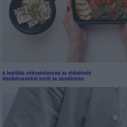
A legtöbb mikroműanyag az eldobható
ételdobozokból kerül az ebédünkbe