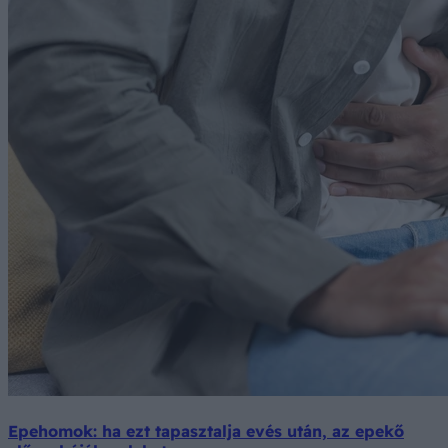
Epehomok: ha ezt tapasztalja evés után, az epekő