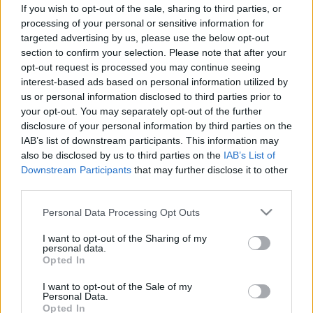
okozó gomba mellrákhoz is
If you wish to opt-out of the sale, sharing to third parties, or
vezethet
processing of your personal or sensitive information for
targeted advertising by us, please use the below opt-out
section to confirm your selection. Please note that after your
opt-out request is processed you may continue seeing
interest-based ads based on personal information utilized by
us or personal information disclosed to third parties prior to
your opt-out. You may separately opt-out of the further
disclosure of your personal information by third parties on the
IAB’s list of downstream participants. This information may
also be disclosed by us to third parties on the
IAB’s List of
Downstream Participants
that may further disclose it to other
third parties.
Please note that this website/app uses one or more Google
Personal Data Processing Opt Outs
services and may gather and store information including but
not limited to your visit or usage behaviour. You may click to
I want to opt-out of the Sharing of my
personal data.
grant or deny consent to Google and its third-party tags to
Opted In
use your data for below specified purposes in below Google
consent section.
I want to opt-out of the Sale of my
Personal Data.
Opted In