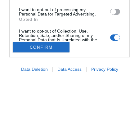
I want to opt-out of processing my
Personal Data for Targeted Advertising.
Opted In
I want to opt-out of Collection, Use,
Retention, Sale, and/or Sharing of my
Personal Data that Is Unrelated with the
Purposes for which it was collected.
CONFIRM
Opted Out
Betegségek
2022. július 31. 09:47
Google consents
Megosztás
Küldés
Küldés Messengeren
Data Deletion
Data Access
Privacy Policy
I want to allow Google to enable storage
related to advertising like cookies on web or
Lesújtó híreket kapott a csatár: a szövettani
device identifiers in apps.
vizsgálatok eredményei szerint rosszindulatú a
I want to allow my user data to be sent to
nemrég felfedezett heredaganata.
Google for online advertising purposes.
I want to allow Google to send me
personalized advertising.
I want to allow Google to enable storage