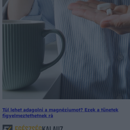
Túl lehet adagolni a magnéziumot? Ezek a tünetek
figyelmeztethetnek rá