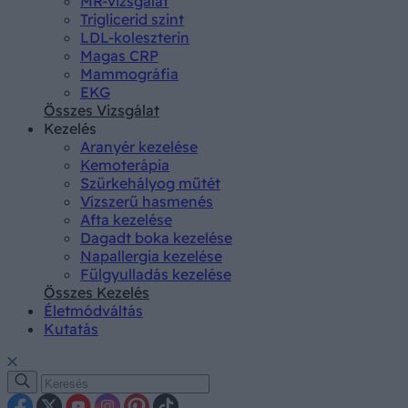
MR-vizsgálat
Triglicerid szint
LDL-koleszterin
Magas CRP
Mammográfia
EKG
Összes Vizsgálat
Kezelés
Aranyér kezelése
Kemoterápia
Szürkehályog műtét
Vízszerű hasmenés
Afta kezelése
Dagadt boka kezelése
Napallergia kezelése
Fülgyulladás kezelése
Összes Kezelés
Életmódváltás
Kutatás