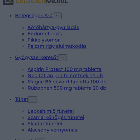
Betegségek A-Z
Kötőhártya-gyulladás
Endometriózis
Pikkelysömör
Pajzsmirigy alulműködés
Gyógyszerkereső*
Aspirin Protect 100 mg tabletta
Neo Citran por felnőttnek 14 db
Magne B6 bevont tabletta 100 db
Rubophen 500 mg tabletta 20 db
Tünet
Lepkehimlő tünetei
Szamárköhögés tünetei
Skarlát tünetei
Alacsony vérnyomás