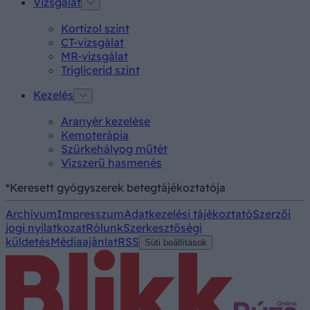
Vizsgálat
Kortizol szint
CT-vizsgálat
MR-vizsgálat
Triglicerid szint
Kezelés
Aranyér kezelése
Kemoterápia
Szürkehályog műtét
Vízszerű hasmenés
*Keresett gyógyszerek betegtájékoztatója
Archívum
Impresszum
Adatkezelési tájékoztató
Szerzői
jogi nyilatkozat
Rólunk
Szerkesztőségi
küldetés
Médiaajánlat
RSS
Süti beállítások