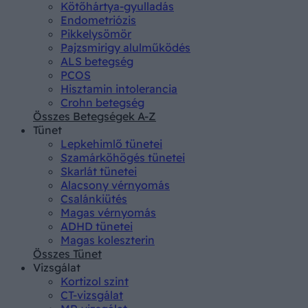
Kötőhártya-gyulladás
Endometriózis
Pikkelysömör
Pajzsmirigy alulműködés
ALS betegség
PCOS
Hisztamin intolerancia
Crohn betegség
Összes Betegségek A-Z
Tünet
Lepkehimlő tünetei
Szamárköhögés tünetei
Skarlát tünetei
Alacsony vérnyomás
Csalánkiütés
Magas vérnyomás
ADHD tünetei
Magas koleszterin
Összes Tünet
Vizsgálat
Kortizol szint
CT-vizsgálat