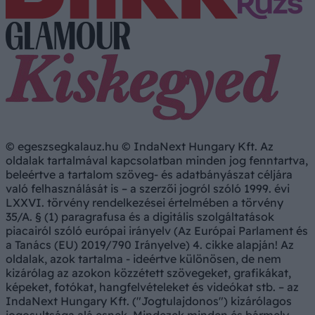
© egeszsegkalauz.hu © IndaNext Hungary Kft. Az
oldalak tartalmával kapcsolatban minden jog fenntartva,
beleértve a tartalom szöveg- és adatbányászat céljára
való felhasználását is – a szerzői jogról szóló 1999. évi
LXXVI. törvény rendelkezései értelmében a törvény
35/A. § (1) paragrafusa és a digitális szolgáltatások
piacairól szóló európai irányelv (Az Európai Parlament és
a Tanács (EU) 2019/790 Irányelve) 4. cikke alapján! Az
oldalak, azok tartalma - ideértve különösen, de nem
kizárólag az azokon közzétett szövegeket, grafikákat,
képeket, fotókat, hangfelvételeket és videókat stb. – az
IndaNext Hungary Kft. ("Jogtulajdonos") kizárólagos