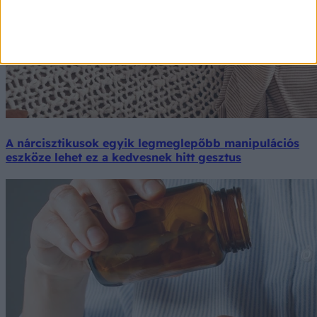
A nárcisztikusok egyik legmeglepőbb manipulációs
eszköze lehet ez a kedvesnek hitt gesztus