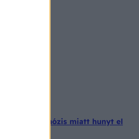
ő téves diagnózis miatt hunyt el