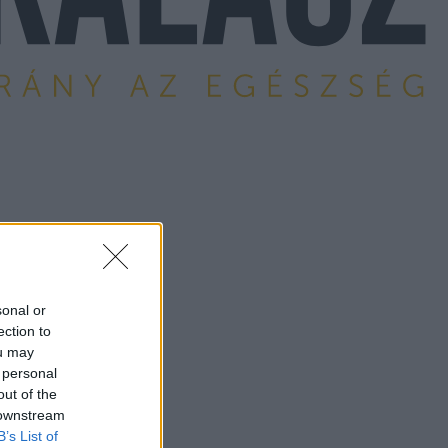
sonal or
ection to
ou may
 personal
out of the
 downstream
B’s List of