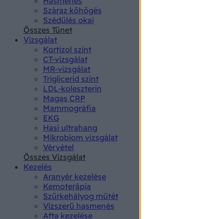
Hasmenés
authenti
Száraz köhögés
Szédülés okai
Összes Tünet
Vizsgálat
Kortizol szint
CT-vizsgálat
MR-vizsgálat
Triglicerid szint
LDL-koleszterin
Magas CRP
Mammográfia
EKG
Hasi ultrahang
Mikrobiom vizsgálat
Vérvétel
Összes Vizsgálat
Kezelés
Aranyér kezelése
Kemoterápia
Szürkehályog műtét
Vízszerű hasmenés
Afta kezelése