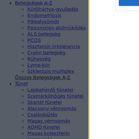
Opted 
Betegségek A-Z
Kötőhártya-gyulladás
Endometriózis
Google 
Pikkelysömör
Pajzsmirigy alulműködés
I want t
ALS betegség
web or d
PCOS
Hisztamin intolerancia
I want t
Crohn betegség
purpose
Rühesség
Lyme-kór
I want 
Szklerózis multiplex
Összes Betegségek A-Z
I want t
Tünet
web or d
Lepkehimlő tünetei
Szamárköhögés tünetei
I want t
Skarlát tünetei
or app.
Alacsony vérnyomás
Csalánkiütés
I want t
Magas vérnyomás
ADHD tünetei
Magas koleszterin
I want t