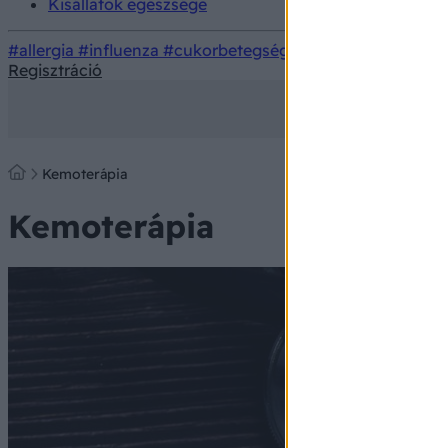
Kisállatok egészsége
#allergia
#influenza
#cukorbetegség
#orvosmeteorológi
Regisztráció
Kemoterápia
Kemoterápia