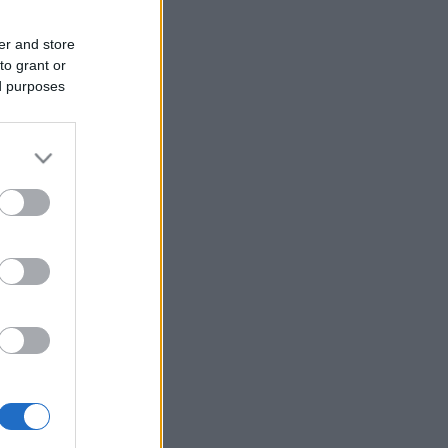
er and store
to grant or
ed purposes