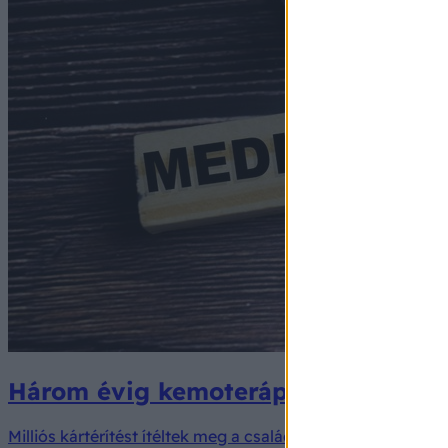
Három évig kemoterápiát kapott, pe
Milliós kártérítést ítéltek meg a családnak.