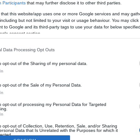
Participants
that may further disclose it to other third parties.
 that this website/app uses one or more Google services and may gath
including but not limited to your visit or usage behaviour. You may click 
 to Google and its third-party tags to use your data for below specifi
ogle consent section.
l Data Processing Opt Outs
o opt-out of the Sharing of my personal data.
In
o opt-out of the Sale of my Personal Data.
In
to opt-out of processing my Personal Data for Targeted
ing.
In
o opt-out of Collection, Use, Retention, Sale, and/or Sharing
ersonal Data that Is Unrelated with the Purposes for which it
lected.