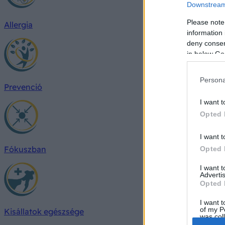
Downstream 
Please note
Allergia
information 
deny consent
in below Go
Persona
Prevenció
I want t
Opted 
I want t
Fókuszban
Opted 
I want 
Advertis
Opted 
I want t
of my P
Kisállatok egészsége
was col