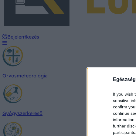
Bejelentkezés
Orvosmeteorológia
Egészség
If you wish 
sensitive in
confirm you
Gyógyszerkereső
continue se
information 
further disc
participants