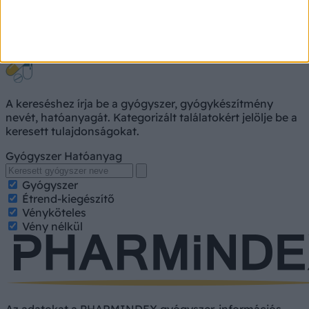
Gyógyszerkereső
A kereséshez írja be a gyógyszer, gyógykészítmény
nevét, hatóanyagát. Kategorizált találatokért jelölje be a
keresett tulajdonságokat.
Gyógyszer
Hatóanyag
Gyógyszer
Étrend-kiegészítő
Vényköteles
Vény nélkül