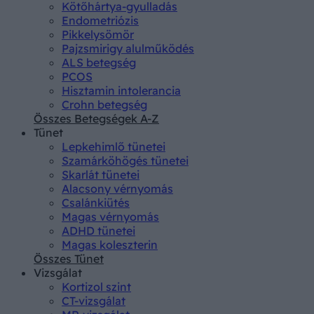
Kötőhártya-gyulladás
Endometriózis
Pikkelysömör
Pajzsmirigy alulműködés
ALS betegség
PCOS
Hisztamin intolerancia
Crohn betegség
Összes Betegségek A-Z
Tünet
Lepkehimlő tünetei
Szamárköhögés tünetei
Skarlát tünetei
Alacsony vérnyomás
Csalánkiütés
Magas vérnyomás
ADHD tünetei
Magas koleszterin
Összes Tünet
Vizsgálat
Kortizol szint
CT-vizsgálat