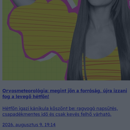
Orvosmeteorológia: megint jön a forróság, újra izzani
fog a levegő hétfőn!
Hétfőn igazi kánikula köszönt be: ragyogó napsütés,
csapadékmentes idő és csak kevés felhő várható.
2026. augusztus 9. 19:14