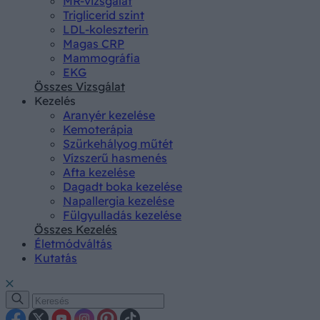
MR-vizsgálat
Triglicerid szint
LDL-koleszterin
Magas CRP
Mammográfia
EKG
Összes Vizsgálat
Kezelés
Aranyér kezelése
Kemoterápia
Szürkehályog műtét
Vízszerű hasmenés
Afta kezelése
Dagadt boka kezelése
Napallergia kezelése
Fülgyulladás kezelése
Összes Kezelés
Életmódváltás
Kutatás