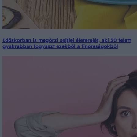
Időskorban is megőrzi sejtjei életerejét, aki 50 felett
gyakrabban fogyaszt ezekből a finomságokból