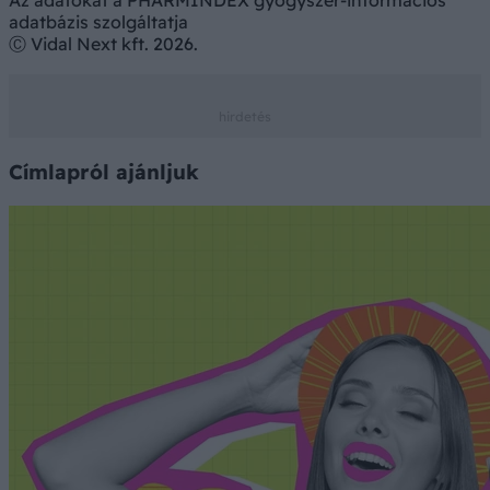
Az adatokat a PHARMINDEX gyógyszer-információs
adatbázis szolgáltatja
Ⓒ Vidal Next kft. 2026.
Címlapról ajánljuk