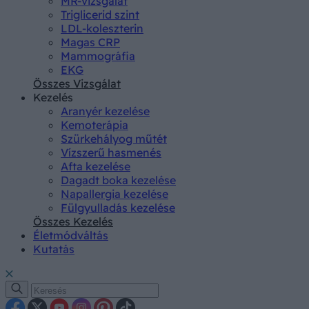
MR-vizsgálat
Triglicerid szint
LDL-koleszterin
Magas CRP
Mammográfia
EKG
Összes Vizsgálat
Kezelés
Aranyér kezelése
Kemoterápia
Szürkehályog műtét
Vízszerű hasmenés
Afta kezelése
Dagadt boka kezelése
Napallergia kezelése
Fülgyulladás kezelése
Összes Kezelés
Életmódváltás
Kutatás