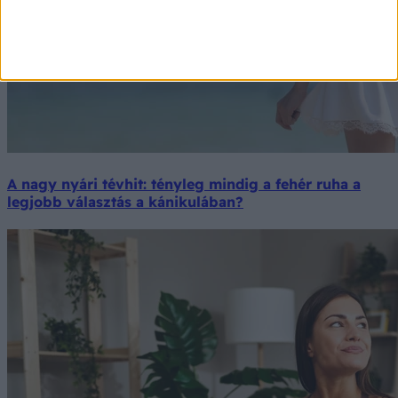
A nagy nyári tévhit: tényleg mindig a fehér ruha a
legjobb választás a kánikulában?