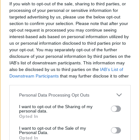
fedeztek fel
If you wish to opt-out of the sale, sharing to third parties, or
processing of your personal or sensitive information for
targeted advertising by us, please use the below opt-out
section to confirm your selection. Please note that after your
opt-out request is processed you may continue seeing
interest-based ads based on personal information utilized by
Betegségek
us or personal information disclosed to third parties prior to
2009. január 01. 00:00
your opt-out. You may separately opt-out of the further
Módosítva: 2015. november 04. 13:49
disclosure of your personal information by third parties on the
Megosztás
Küldés
Küldés Messengeren
IAB’s list of downstream participants. This information may
also be disclosed by us to third parties on the
IAB’s List of
Downstream Participants
that may further disclose it to other
Egészségkalauz
third parties.
Egészségkalauz
Please note that this website/app uses one or more Google
Personal Data Processing Opt Outs
services and may gather and store information including but
not limited to your visit or usage behaviour. You may click to
I want to opt-out of the Sharing of my
A Pennsylvania Egyetem kutatói valószínűleg egy új
personal data.
grant or deny consent to Google and its third-party tags to
gént azonosítottak, mely befolyásolja az emlőrák
Opted In
use your data for below specified purposes in below Google
kialakulását.
consent section.
I want to opt-out of the Sale of my
Personal Data.
Opted In