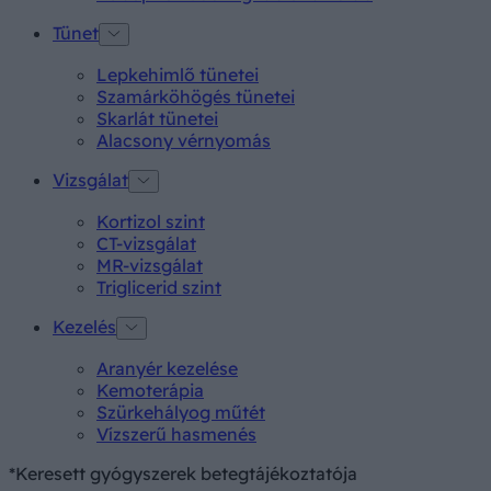
Tünet
Lepkehimlő tünetei
Szamárköhögés tünetei
Skarlát tünetei
Alacsony vérnyomás
Vizsgálat
Kortizol szint
CT-vizsgálat
MR-vizsgálat
Triglicerid szint
Kezelés
Aranyér kezelése
Kemoterápia
Szürkehályog műtét
Vízszerű hasmenés
*Keresett gyógyszerek betegtájékoztatója