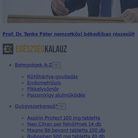
Prof. Dr. Tenke Péter nemzetközi békedíjban részesült
Betegségek A-Z
Kötőhártya-gyulladás
Endometriózis
Pikkelysömör
Pajzsmirigy alulműködés
Gyógyszerkereső*
Aspirin Protect 100 mg tabletta
Neo Citran por felnőttnek 14 db
Magne B6 bevont tabletta 100 db
Rubophen 500 mg tabletta 20 db