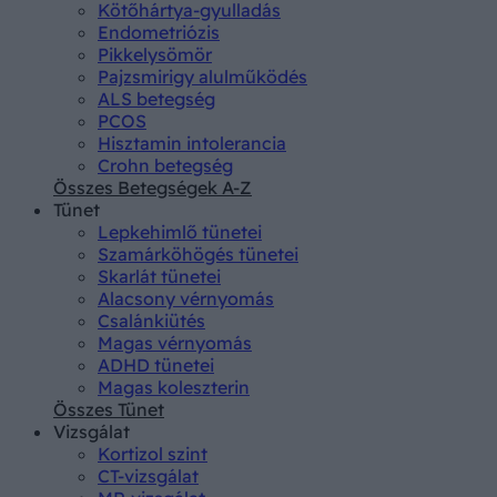
Kötőhártya-gyulladás
Endometriózis
Pikkelysömör
Pajzsmirigy alulműködés
ALS betegség
PCOS
Hisztamin intolerancia
Crohn betegség
Összes Betegségek A-Z
Tünet
Lepkehimlő tünetei
Szamárköhögés tünetei
Skarlát tünetei
Alacsony vérnyomás
Csalánkiütés
Magas vérnyomás
ADHD tünetei
Magas koleszterin
Összes Tünet
Vizsgálat
Kortizol szint
CT-vizsgálat