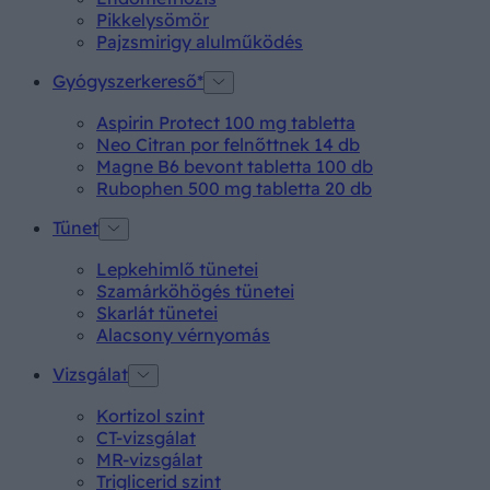
Pikkelysömör
Pajzsmirigy alulműködés
Gyógyszerkereső*
Aspirin Protect 100 mg tabletta
Neo Citran por felnőttnek 14 db
Magne B6 bevont tabletta 100 db
Rubophen 500 mg tabletta 20 db
Tünet
Lepkehimlő tünetei
Szamárköhögés tünetei
Skarlát tünetei
Alacsony vérnyomás
Vizsgálat
Kortizol szint
CT-vizsgálat
MR-vizsgálat
Triglicerid szint