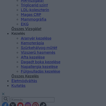
MR-vizsgálat
Triglicerid szint
LDL-koleszterin
Magas CRP
Mammográfia
EKG
Összes Vizsgálat
Kezelés
Aranyér kezelése
Kemoterápia
Szürkehályog műtét
Vízszerű hasmenés
Afta kezelése
Dagadt boka kezelése
Napallergia kezelése
Fülgyulladás kezelése
Összes Kezelés
Életmódváltás
Kutatás