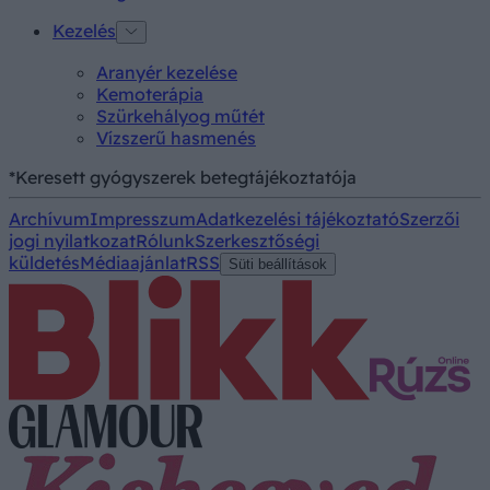
Kezelés
Aranyér kezelése
Kemoterápia
Szürkehályog műtét
Vízszerű hasmenés
*Keresett gyógyszerek betegtájékoztatója
Archívum
Impresszum
Adatkezelési tájékoztató
Szerzői
jogi nyilatkozat
Rólunk
Szerkesztőségi
küldetés
Médiaajánlat
RSS
Süti beállítások