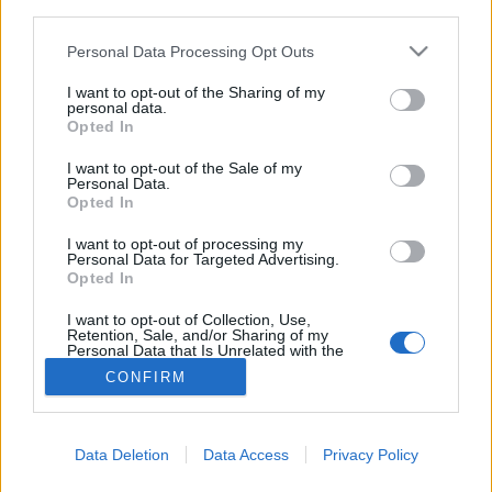
third parties.
Emlőrák
Please note that this website/app uses one or more Google
Personal Data Processing Opt Outs
services and may gather and store information including but
not limited to your visit or usage behaviour. You may click to
I want to opt-out of the Sharing of my
personal data.
grant or deny consent to Google and its third-party tags to
Opted In
use your data for below specified purposes in below Google
consent section.
I want to opt-out of the Sale of my
Personal Data.
Opted In
I want to opt-out of processing my
Personal Data for Targeted Advertising.
Opted In
I want to opt-out of Collection, Use,
Retention, Sale, and/or Sharing of my
Personal Data that Is Unrelated with the
Purposes for which it was collected.
CONFIRM
Opted Out
Google consents
Data Deletion
Data Access
Privacy Policy
I want to allow Google to enable storage