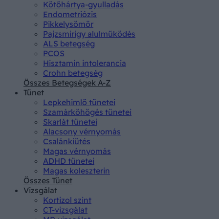
Kötőhártya-gyulladás
Endometriózis
Pikkelysömör
Pajzsmirigy alulműködés
ALS betegség
PCOS
Hisztamin intolerancia
Crohn betegség
Összes Betegségek A-Z
Tünet
Lepkehimlő tünetei
Szamárköhögés tünetei
Skarlát tünetei
Alacsony vérnyomás
Csalánkiütés
Magas vérnyomás
ADHD tünetei
Magas koleszterin
Összes Tünet
Vizsgálat
Kortizol szint
CT-vizsgálat