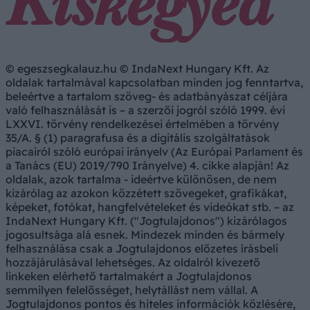
© egeszsegkalauz.hu © IndaNext Hungary Kft. Az
oldalak tartalmával kapcsolatban minden jog fenntartva,
beleértve a tartalom szöveg- és adatbányászat céljára
való felhasználását is – a szerzői jogról szóló 1999. évi
LXXVI. törvény rendelkezései értelmében a törvény
35/A. § (1) paragrafusa és a digitális szolgáltatások
piacairól szóló európai irányelv (Az Európai Parlament és
a Tanács (EU) 2019/790 Irányelve) 4. cikke alapján! Az
oldalak, azok tartalma - ideértve különösen, de nem
kizárólag az azokon közzétett szövegeket, grafikákat,
képeket, fotókat, hangfelvételeket és videókat stb. – az
IndaNext Hungary Kft. ("Jogtulajdonos") kizárólagos
jogosultsága alá esnek. Mindezek minden és bármely
felhasználása csak a Jogtulajdonos előzetes írásbeli
hozzájárulásával lehetséges. Az oldalról kivezető
linkeken elérhető tartalmakért a Jogtulajdonos
semmilyen felelősséget, helytállást nem vállal. A
Jogtulajdonos pontos és hiteles információk közlésére,