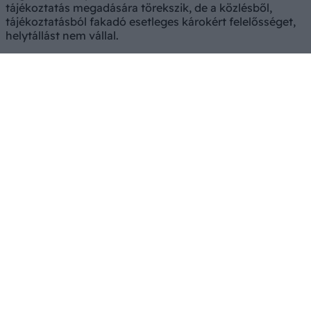
tájékoztatás megadására törekszik, de a közlésből,
tájékoztatásból fakadó esetleges károkért felelősséget,
helytállást nem vállal.