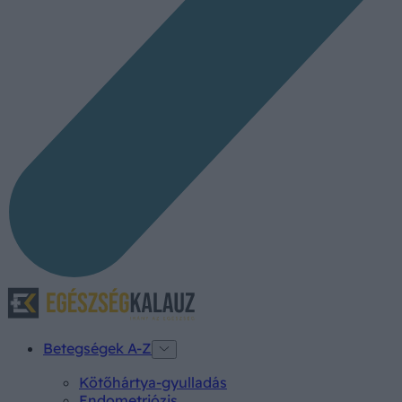
Betegségek A-Z
Kötőhártya-gyulladás
Endometriózis