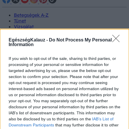
Betegségek A-Z
Tünet
Vizsgálat
Kezelés
Életmódváltás
EgészségKalauz -
Do Not Process My Personal
Kutatás
Information
Prevenció
Hírek
If you wish to opt-out of the sale, sharing to third parties, or
Videók
processing of your personal or sensitive information for
Kisállatok egészsége
targeted advertising by us, please use the below opt-out
section to confirm your selection. Please note that after your
#allergia
#influenza
#cukorbetegség
opt-out request is processed you may continue seeing
#orvosmeteorológia
#vérnyomás
#stroke
#rákbetegség
interest-based ads based on personal information utilized by
#pajzsmirigy
#reflux
#ekcéma
#herpesz
us or personal information disclosed to third parties prior to
Regisztráció
your opt-out. You may separately opt-out of the further
disclosure of your personal information by third parties on the
IAB’s list of downstream participants. This information may
also be disclosed by us to third parties on the
IAB’s List of
Downstream Participants
that may further disclose it to other
Emlőrák