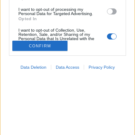
I want to opt-out of processing my
Personal Data for Targeted Advertising.
Opted In
I want to opt-out of Collection, Use,
Retention, Sale, and/or Sharing of my
Personal Data that Is Unrelated with the
Purposes for which it was collected.
CONFIRM
Opted Out
Betegségek
Google consents
2021. május 01. 17:40
Data Deletion
Data Access
Privacy Policy
Megosztás
Küldés
Küldés Messengeren
I want to allow Google to enable storage
related to advertising like cookies on web or
device identifiers in apps.
A korábbinál sokkal súlyosabb szankciók várnak a
I want to allow my user data to be sent to
szállodákra, ha megszegik a szabályokat.
Google for online advertising purposes.
I want to allow Google to send me
personalized advertising.
I want to allow Google to enable storage