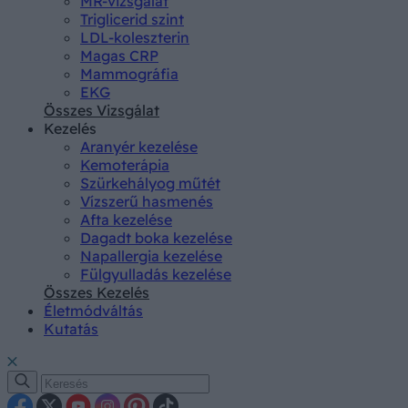
MR-vizsgálat
Triglicerid szint
LDL-koleszterin
Magas CRP
Mammográfia
EKG
Összes Vizsgálat
Kezelés
Aranyér kezelése
Kemoterápia
Szürkehályog műtét
Vízszerű hasmenés
Afta kezelése
Dagadt boka kezelése
Napallergia kezelése
Fülgyulladás kezelése
Összes Kezelés
Életmódváltás
Kutatás