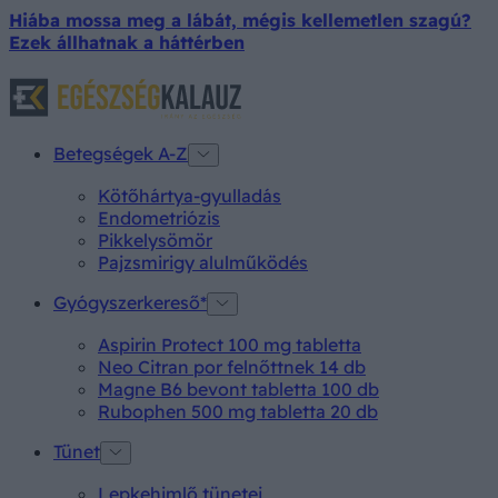
Hiába mossa meg a lábát, mégis kellemetlen szagú?
Ezek állhatnak a háttérben
Betegségek A-Z
Kötőhártya-gyulladás
Endometriózis
Pikkelysömör
Pajzsmirigy alulműködés
Gyógyszerkereső*
Aspirin Protect 100 mg tabletta
Neo Citran por felnőttnek 14 db
Magne B6 bevont tabletta 100 db
Rubophen 500 mg tabletta 20 db
Tünet
Lepkehimlő tünetei