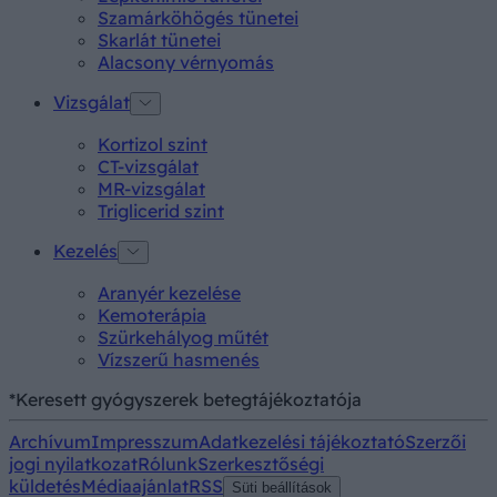
Szamárköhögés tünetei
Skarlát tünetei
Alacsony vérnyomás
Vizsgálat
Kortizol szint
CT-vizsgálat
MR-vizsgálat
Triglicerid szint
Kezelés
Aranyér kezelése
Kemoterápia
Szürkehályog műtét
Vízszerű hasmenés
*Keresett gyógyszerek betegtájékoztatója
Archívum
Impresszum
Adatkezelési tájékoztató
Szerzői
jogi nyilatkozat
Rólunk
Szerkesztőségi
küldetés
Médiaajánlat
RSS
Süti beállítások