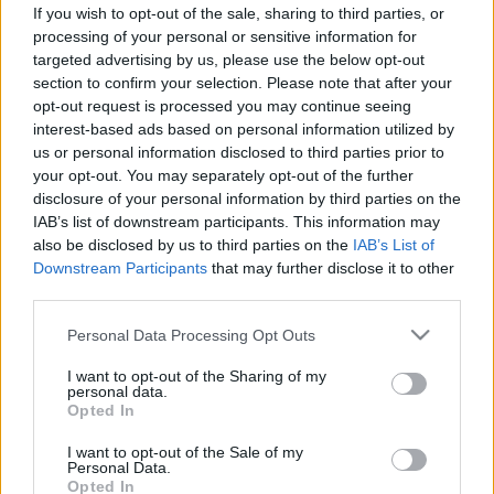
hotel, amelyik nem védett
If you wish to opt-out of the sale, sharing to third parties, or
vendéget is fogad
processing of your personal or sensitive information for
targeted advertising by us, please use the below opt-out
section to confirm your selection. Please note that after your
opt-out request is processed you may continue seeing
interest-based ads based on personal information utilized by
us or personal information disclosed to third parties prior to
your opt-out. You may separately opt-out of the further
disclosure of your personal information by third parties on the
IAB’s list of downstream participants. This information may
also be disclosed by us to third parties on the
IAB’s List of
Downstream Participants
that may further disclose it to other
third parties.
Please note that this website/app uses one or more Google
Personal Data Processing Opt Outs
services and may gather and store information including but
not limited to your visit or usage behaviour. You may click to
I want to opt-out of the Sharing of my
personal data.
grant or deny consent to Google and its third-party tags to
Opted In
use your data for below specified purposes in below Google
consent section.
I want to opt-out of the Sale of my
Personal Data.
Opted In