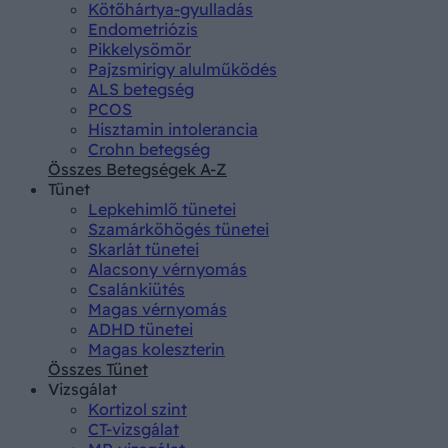
Kötőhártya-gyulladás
Endometriózis
Pikkelysömör
Pajzsmirigy alulműködés
ALS betegség
PCOS
Hisztamin intolerancia
Crohn betegség
Összes Betegségek A-Z
Tünet
Lepkehimlő tünetei
Szamárköhögés tünetei
Skarlát tünetei
Alacsony vérnyomás
Csalánkiütés
Magas vérnyomás
ADHD tünetei
Magas koleszterin
Összes Tünet
Vizsgálat
Kortizol szint
CT-vizsgálat