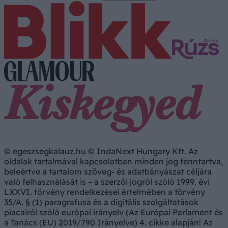
© egeszsegkalauz.hu © IndaNext Hungary Kft. Az
oldalak tartalmával kapcsolatban minden jog fenntartva,
beleértve a tartalom szöveg- és adatbányászat céljára
való felhasználását is – a szerzői jogról szóló 1999. évi
LXXVI. törvény rendelkezései értelmében a törvény
35/A. § (1) paragrafusa és a digitális szolgáltatások
piacairól szóló európai irányelv (Az Európai Parlament és
a Tanács (EU) 2019/790 Irányelve) 4. cikke alapján! Az