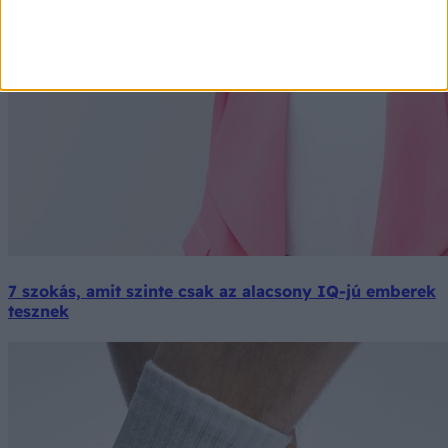
7 szokás, amit szinte csak az alacsony IQ-jú emberek
tesznek