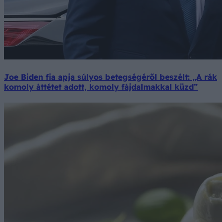
Joe Biden fia apja súlyos betegségéről beszélt: „A rák
komoly áttétet adott, komoly fájdalmakkal küzd”