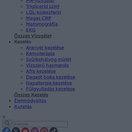
MR-vizsgálat
Triglicerid szint
LDL-koleszterin
Magas CRP
Mammográfia
EKG
Összes Vizsgálat
Kezelés
Aranyér kezelése
Kemoterápia
Szürkehályog műtét
Vízszerű hasmenés
Afta kezelése
Dagadt boka kezelése
Napallergia kezelése
Fülgyulladás kezelése
Összes Kezelés
Életmódváltás
Kutatás