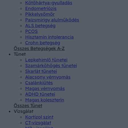
Kötőhártya-gyulladás
Endometriózis
Pikkelysömör
Pajzsmirigy alulműködés
ALS betegség
PCOS
Hisztamin intolerancia
Crohn betegség
Összes Betegségek A-Z
Tünet
Lepkehimlő tünetei
Szamárköhögés tünetei
Skarlát tünetei
Alacsony vérnyomás
Csalánkiütés
Magas vérnyomás
ADHD tünetei
Magas koleszterin
Összes Tünet
Vizsgálat
Kortizol szint
CT-vizsgálat