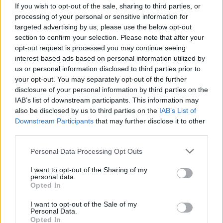
Pfizerét közelíti: már egy oltás is
If you wish to opt-out of the sale, sharing to third parties, or
védhet
processing of your personal or sensitive information for
targeted advertising by us, please use the below opt-out
section to confirm your selection. Please note that after your
opt-out request is processed you may continue seeing
interest-based ads based on personal information utilized by
us or personal information disclosed to third parties prior to
your opt-out. You may separately opt-out of the further
disclosure of your personal information by third parties on the
IAB’s list of downstream participants. This information may
also be disclosed by us to third parties on the
IAB’s List of
Downstream Participants
that may further disclose it to other
third parties.
Please note that this website/app uses one or more Google
Personal Data Processing Opt Outs
services and may gather and store information including but
not limited to your visit or usage behaviour. You may click to
I want to opt-out of the Sharing of my
personal data.
grant or deny consent to Google and its third-party tags to
Opted In
use your data for below specified purposes in below Google
consent section.
I want to opt-out of the Sale of my
Personal Data.
Opted In