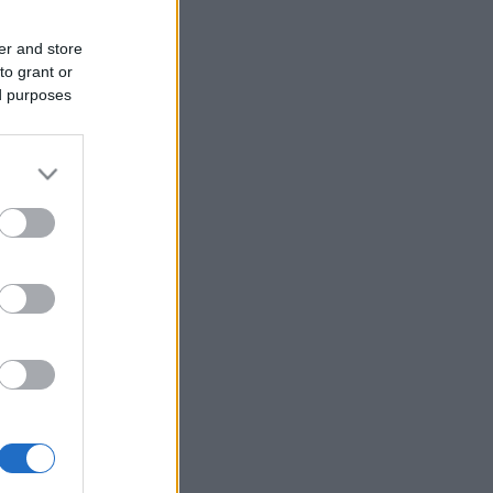
er and store
to grant or
ed purposes