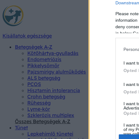
Downstream 
Please note
information 
deny consent
in below Go
Kisállatok egészsége
Betegségek A-Z
Persona
Kötőhártya-gyulladás
Endometriózis
I want t
Pikkelysömör
Opted 
Pajzsmirigy alulműködés
ALS betegség
PCOS
I want t
Hisztamin intolerancia
Opted 
Crohn betegség
Rühesség
I want 
Advertis
Lyme-kór
Opted 
Szklerózis multiplex
Összes Betegségek A-Z
I want t
Tünet
of my P
Lepkehimlő tünetei
was col