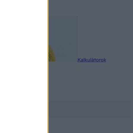
rkereső
Kalkulátorok