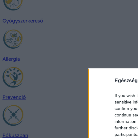
Gyógyszerkereső
Allergia
Egészség
If you wish 
Prevenció
sensitive in
confirm you
continue se
information 
further disc
participants
Fókuszban