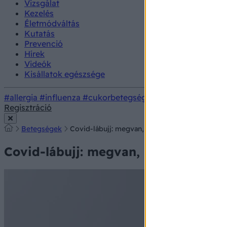
Vizsgálat
Kezelés
Életmódváltás
Kutatás
Prevenció
Hírek
Videók
Kisállatok egészsége
#allergia
#influenza
#cukorbetegség
#orvosmeteorológi
Regisztráció
Betegségek
Covid-lábujj: megvan, miért alakulhat ki a kor
Covid-lábujj: megvan, miért alakulh