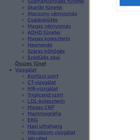
Opted 
Szamárköhögés tünetei
Skarlát tünetei
Alacsony vérnyomás
Google 
Csalánkiütés
Magas vérnyomás
I want t
ADHD tünetei
web or d
Magas koleszterin
Hasmenés
I want t
Száraz köhögés
purpose
Szédülés okai
Összes Tünet
I want 
Vizsgálat
Kortizol szint
I want t
CT-vizsgálat
web or d
MR-vizsgálat
Triglicerid szint
LDL-koleszterin
I want t
Magas CRP
or app.
Mammográfia
EKG
I want t
Hasi ultrahang
Mikrobiom vizsgálat
I want t
Vérvétel