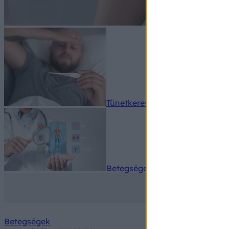
Tünetkereső
Betegségek A-Z
Betegségek