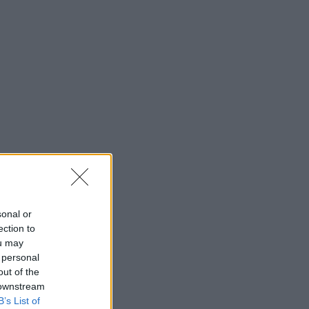
sonal or
ection to
ou may
 personal
out of the
 downstream
B’s List of