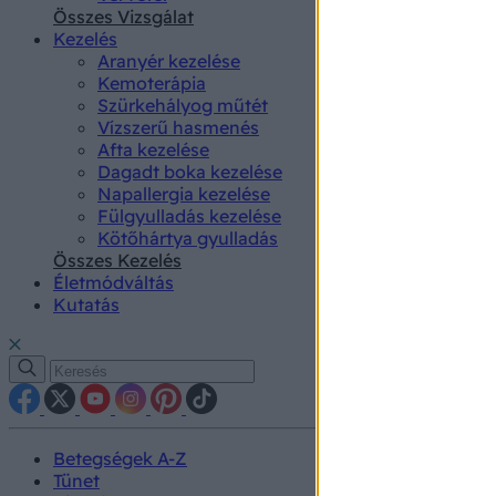
authenti
Összes Vizsgálat
Kezelés
Aranyér kezelése
Kemoterápia
Szürkehályog műtét
Vízszerű hasmenés
Afta kezelése
Dagadt boka kezelése
Napallergia kezelése
Fülgyulladás kezelése
Kötőhártya gyulladás
Összes Kezelés
Életmódváltás
Kutatás
Betegségek A-Z
Tünet