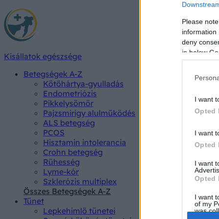
Downstream 
Please note
information 
deny consent
in below Go
Kisállatok egészsége
Betegségek A-Z
Persona
Kötőhártya-gyulladás
Endometriózis
I want t
Pikkelysömör
Opted 
Pajzsmirigy alulműködés
ALS betegség
PCOS
I want t
Hisztamin intolerancia
Opted 
Crohn betegség
Rühesség
I want 
Advertis
Lyme-kór
Opted 
Szklerózis multiplex
Összes Betegségek A-Z
I want t
Tünet
of my P
Lepkehimlő tünetei
was col