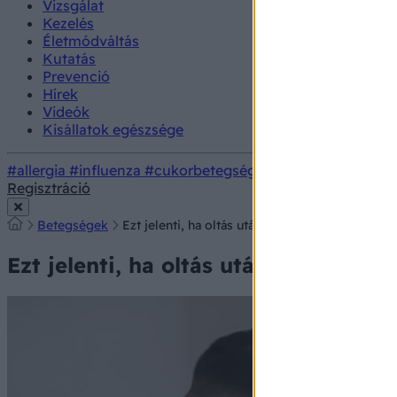
Vizsgálat
Kezelés
Életmódváltás
Kutatás
Prevenció
Hírek
Videók
Kisállatok egészsége
#allergia
#influenza
#cukorbetegség
#orvosmeteorológi
Regisztráció
Betegségek
Ezt jelenti, ha oltás után nincs semmilyen oltás
Ezt jelenti, ha oltás után nincs semm