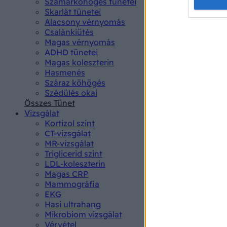
Opted 
Szamárköhögés tünetei
Skarlát tünetei
Alacsony vérnyomás
Google 
Csalánkiütés
Magas vérnyomás
I want t
ADHD tünetei
web or d
Magas koleszterin
Hasmenés
I want t
Száraz köhögés
purpose
Szédülés okai
Összes Tünet
I want 
Vizsgálat
Kortizol szint
I want t
CT-vizsgálat
web or d
MR-vizsgálat
Triglicerid szint
LDL-koleszterin
I want t
Magas CRP
or app.
Mammográfia
EKG
I want t
Hasi ultrahang
Mikrobiom vizsgálat
I want t
Vérvétel