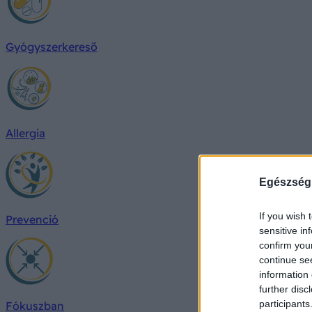
Gyógyszerkereső
Allergia
Egészség
If you wish 
Prevenció
sensitive in
confirm you
continue se
information 
further disc
participants
Fókuszban