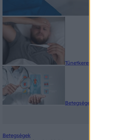
Tünetkereső
Betegségek A-Z
Betegségek