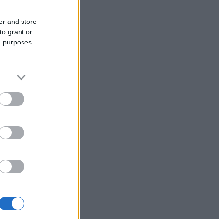
er and store
to grant or
ed purposes