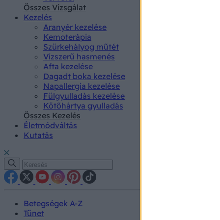
authenti
Összes Vizsgálat
Kezelés
Aranyér kezelése
Kemoterápia
Szürkehályog műtét
Vízszerű hasmenés
Afta kezelése
Dagadt boka kezelése
Napallergia kezelése
Fülgyulladás kezelése
Kötőhártya gyulladás
Összes Kezelés
Életmódváltás
Kutatás
Betegségek A-Z
Tünet