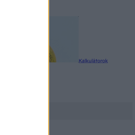
rkereső
Kalkulátorok