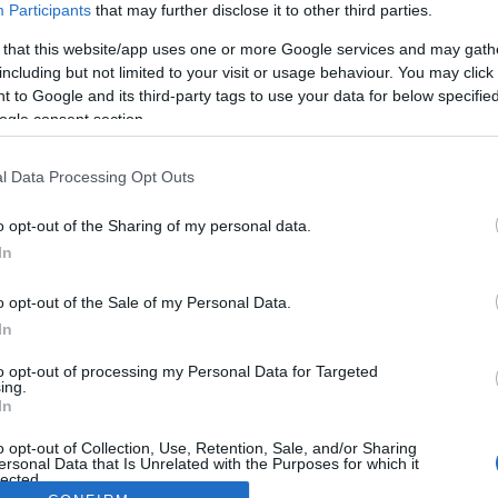
Participants
that may further disclose it to other third parties.
 that this website/app uses one or more Google services and may gath
including but not limited to your visit or usage behaviour. You may click 
 to Google and its third-party tags to use your data for below specifi
ogle consent section.
l Data Processing Opt Outs
o opt-out of the Sharing of my personal data.
In
o opt-out of the Sale of my Personal Data.
In
to opt-out of processing my Personal Data for Targeted
ing.
In
o opt-out of Collection, Use, Retention, Sale, and/or Sharing
ersonal Data that Is Unrelated with the Purposes for which it
lected.