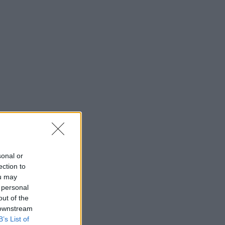
sonal or
ection to
ou may
 personal
out of the
 downstream
B’s List of