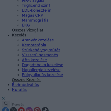
MR-vizsgálat
Triglicerid szint
LDL-koleszterin
Magas CRP
Mammográfia
EKG
Összes Vizsgálat
Kezelés
Aranyér kezelése
Kemoterápia
Szürkehályog műtét
Vízszerű hasmenés
Afta kezelése
Dagadt boka kezelése
Napallergia kezelése
Fülgyulladás kezelése
Összes Kezelés
Életmódváltás
Kutatás