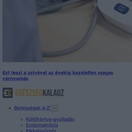
Ezt teszi a szívével az évekig kezeletlen magas
vérnyomás
Betegségek A-Z
Kötőhártya-gyulladás
Endometriózis
Pikkelysömör