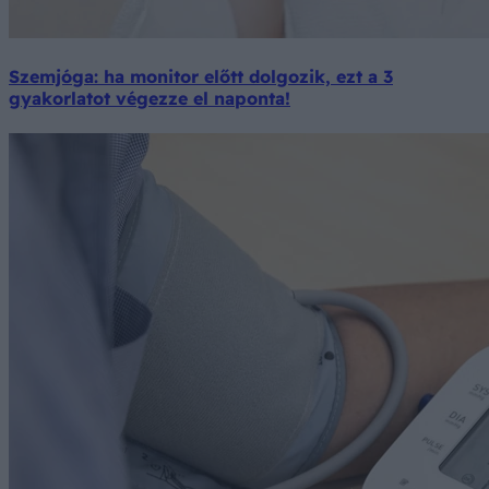
Szemjóga: ha monitor előtt dolgozik, ezt a 3
gyakorlatot végezze el naponta!