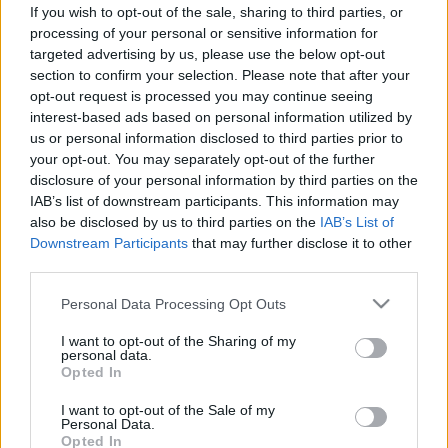
megszűnik a Covid-tesztelés a
If you wish to opt-out of the sale, sharing to third parties, or
repülőtéren
processing of your personal or sensitive information for
targeted advertising by us, please use the below opt-out
section to confirm your selection. Please note that after your
opt-out request is processed you may continue seeing
interest-based ads based on personal information utilized by
us or personal information disclosed to third parties prior to
your opt-out. You may separately opt-out of the further
disclosure of your personal information by third parties on the
IAB’s list of downstream participants. This information may
also be disclosed by us to third parties on the
IAB’s List of
Downstream Participants
that may further disclose it to other
third parties.
Please note that this website/app uses one or more Google
Personal Data Processing Opt Outs
services and may gather and store information including but
not limited to your visit or usage behaviour. You may click to
I want to opt-out of the Sharing of my
personal data.
grant or deny consent to Google and its third-party tags to
Opted In
use your data for below specified purposes in below Google
consent section.
I want to opt-out of the Sale of my
Personal Data.
Opted In