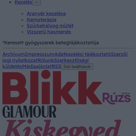
Kezelés
Aranyér kezelése
Kemoterápia
Szürkehályog műtét
Vízszerű hasmenés
*Keresett gyógyszerek betegtájékoztatója
Archívum
Impresszum
Adatkezelési tájékoztató
Szerzői
jogi nyilatkozat
Rólunk
Szerkesztőségi
küldetés
Médiaajánlat
RSS
Süti beállítások