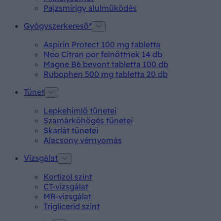
Pajzsmirigy alulműködés
Gyógyszerkereső*
Aspirin Protect 100 mg tabletta
Neo Citran por felnőttnek 14 db
Magne B6 bevont tabletta 100 db
Rubophen 500 mg tabletta 20 db
Tünet
Lepkehimlő tünetei
Szamárköhögés tünetei
Skarlát tünetei
Alacsony vérnyomás
Vizsgálat
Kortizol szint
CT-vizsgálat
MR-vizsgálat
Triglicerid szint