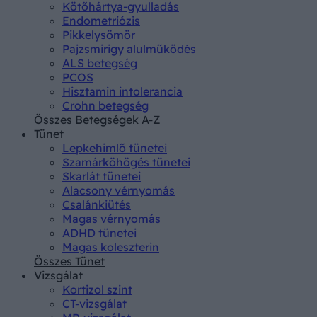
Kötőhártya-gyulladás
Endometriózis
Pikkelysömör
Pajzsmirigy alulműködés
ALS betegség
PCOS
Hisztamin intolerancia
Crohn betegség
Összes Betegségek A-Z
Tünet
Lepkehimlő tünetei
Szamárköhögés tünetei
Skarlát tünetei
Alacsony vérnyomás
Csalánkiütés
Magas vérnyomás
ADHD tünetei
Magas koleszterin
Összes Tünet
Vizsgálat
Kortizol szint
CT-vizsgálat