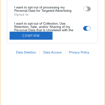
I want to opt-out of processing my
Personal Data for Targeted Advertising.
Opted In
I want to opt-out of Collection, Use,
Retention, Sale, and/or Sharing of my
Personal Data that Is Unrelated with the
Purposes for which it was collected.
CONFIRM
Opted Out
Betegségek
Google consents
2022. május 08. 14:26
Data Deletion
Data Access
Privacy Policy
Megosztás
Küldés
Küldés Messengeren
I want to allow Google to enable storage
related to advertising like cookies on web or
device identifiers in apps.
Május 20-tól megszűnik a koronavírus-tesztelés
I want to allow my user data to be sent to
Izraelben a tel-avivi Ben Gurion repülőtérre való
Google for online advertising purposes.
érkezés után.
I want to allow Google to send me
personalized advertising.
I want to allow Google to enable storage