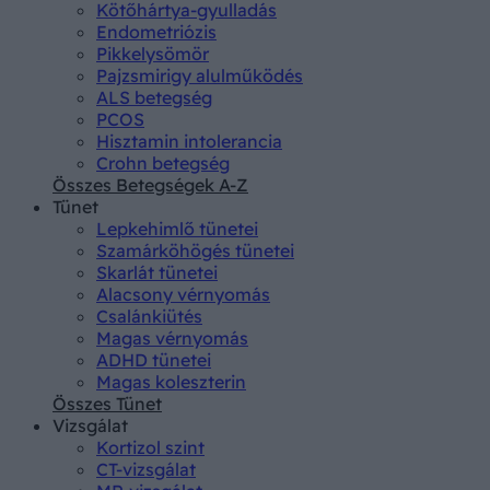
Kötőhártya-gyulladás
Endometriózis
Pikkelysömör
Pajzsmirigy alulműködés
ALS betegség
PCOS
Hisztamin intolerancia
Crohn betegség
Összes Betegségek A-Z
Tünet
Lepkehimlő tünetei
Szamárköhögés tünetei
Skarlát tünetei
Alacsony vérnyomás
Csalánkiütés
Magas vérnyomás
ADHD tünetei
Magas koleszterin
Összes Tünet
Vizsgálat
Kortizol szint
CT-vizsgálat