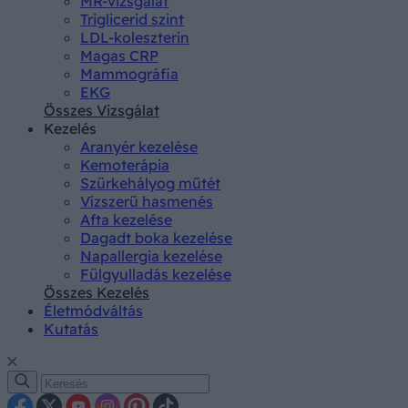
MR-vizsgálat
Triglicerid szint
LDL-koleszterin
Magas CRP
Mammográfia
EKG
Összes Vizsgálat
Kezelés
Aranyér kezelése
Kemoterápia
Szürkehályog műtét
Vízszerű hasmenés
Afta kezelése
Dagadt boka kezelése
Napallergia kezelése
Fülgyulladás kezelése
Összes Kezelés
Életmódváltás
Kutatás