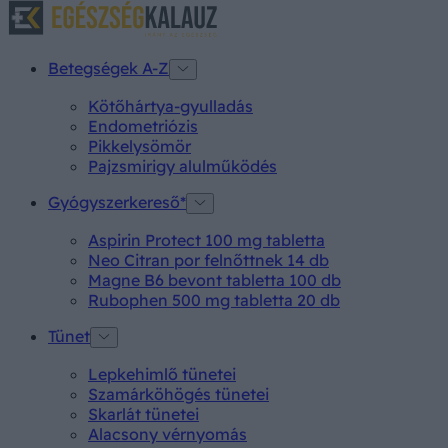
Betegségek A-Z
Kötőhártya-gyulladás
Endometriózis
Pikkelysömör
Pajzsmirigy alulműködés
Gyógyszerkereső*
Aspirin Protect 100 mg tabletta
Neo Citran por felnőttnek 14 db
Magne B6 bevont tabletta 100 db
Rubophen 500 mg tabletta 20 db
Tünet
Lepkehimlő tünetei
Szamárköhögés tünetei
Skarlát tünetei
Alacsony vérnyomás