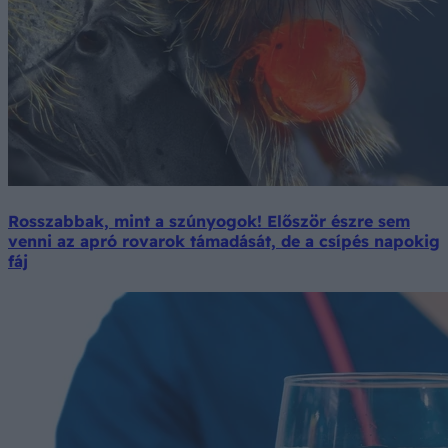
Rosszabbak, mint a szúnyogok! Először észre sem
venni az apró rovarok támadását, de a csípés napokig
fáj