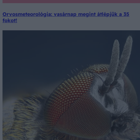
Orvosmeteorológia: vasárnap megint átlépjük a 35
fokot!