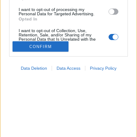
I want to opt-out of processing my
Personal Data for Targeted Advertising.
Opted In
I want to opt-out of Collection, Use,
Retention, Sale, and/or Sharing of my
Personal Data that Is Unrelated with the
Purposes for which it was collected.
CONFIRM
Opted Out
Betegségek
2021. április 26. 09:17
Google consents
Megosztás
Küldés
Küldés Messengeren
Data Deletion
Data Access
Privacy Policy
I want to allow Google to enable storage
related to advertising like cookies on web or
A magyar kutató is megszólalt a vakcinák
device identifiers in apps.
hatékonyságával kapcsolatban.
I want to allow my user data to be sent to
Google for online advertising purposes.
I want to allow Google to send me
personalized advertising.
I want to allow Google to enable storage