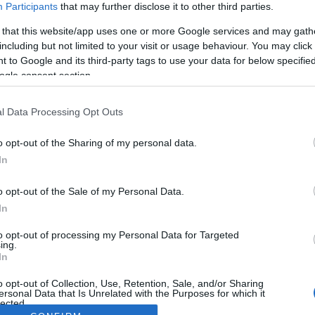
Participants
that may further disclose it to other third parties.
 that this website/app uses one or more Google services and may gath
including but not limited to your visit or usage behaviour. You may click 
 to Google and its third-party tags to use your data for below specifi
ogle consent section.
l Data Processing Opt Outs
o opt-out of the Sharing of my personal data.
In
o opt-out of the Sale of my Personal Data.
In
to opt-out of processing my Personal Data for Targeted
ing.
In
o opt-out of Collection, Use, Retention, Sale, and/or Sharing
ersonal Data that Is Unrelated with the Purposes for which it
lected.