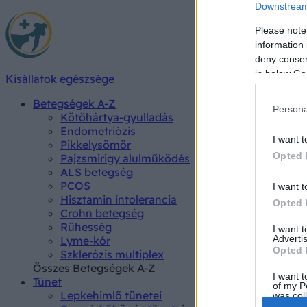
Downstream 
Please note
information 
deny consent
in below Go
Kisállatok egészsége
Betegségek A-Z
Persona
Kötőhártya-gyulladás
Endometriózis
I want t
Pikkelysömör
Opted 
Pajzsmirigy alulműködés
ALS betegség
PCOS
I want t
Hisztamin intolerancia
Opted 
Crohn betegség
Rühesség
I want 
Advertis
Lyme-kór
Opted 
Szklerózis multiplex
Összes Betegségek A-Z
I want t
Tünet
of my P
Lepkehimlő tünetei
was col