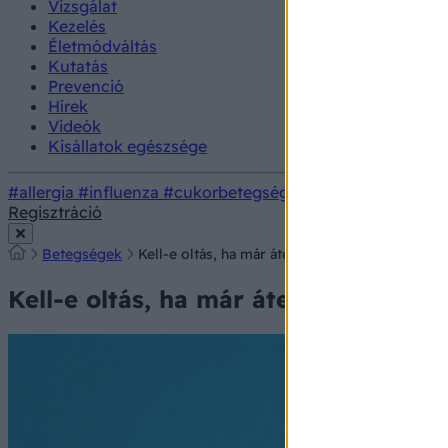
Vizsgálat
Kezelés
Életmódváltás
Kutatás
Prevenció
Hírek
Videók
Kisállatok egészsége
#allergia
#influenza
#cukorbetegség
#orvosmeteorológi
Regisztráció
Betegségek
Kell-e oltás, ha már átestem a COVID-on?
Kell-e oltás, ha már átestem a COV