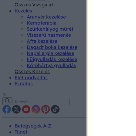
authenti
Összes Vizsgálat
Kezelés
Aranyér kezelése
Kemoterápia
Szürkehályog műtét
Vízszerű hasmenés
Afta kezelése
Dagadt boka kezelése
Napallergia kezelése
Fülgyulladás kezelése
Kötőhártya gyulladás
Összes Kezelés
Életmódváltás
Kutatás
Betegségek A-Z
Tünet