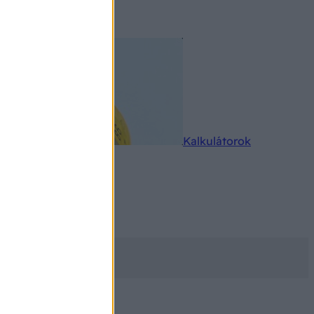
rkereső
Kalkulátorok