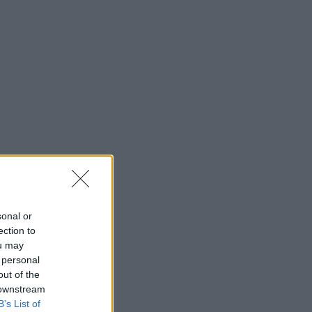
sonal or
ection to
ou may
 personal
out of the
 downstream
B’s List of