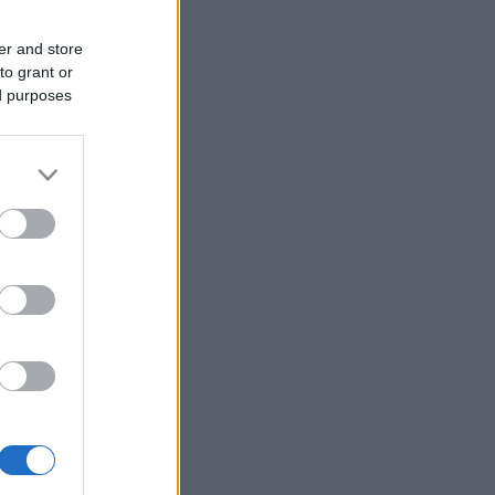
er and store
to grant or
ed purposes