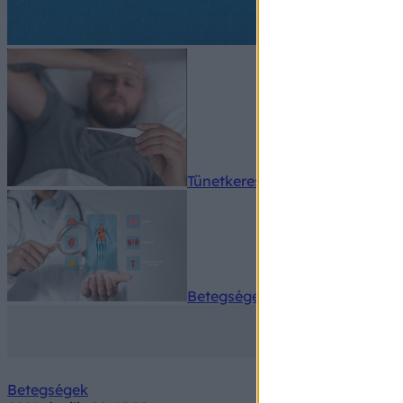
Tünetkereső
Betegségek A-Z
Betegségek