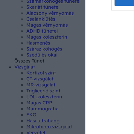
Opted 
Szamárköhögés tünetei
Skarlát tünetei
Alacsony vérnyomás
Google 
Csalánkiütés
Magas vérnyomás
I want t
ADHD tünetei
web or d
Magas koleszterin
Hasmenés
I want t
Száraz köhögés
purpose
Szédülés okai
Összes Tünet
I want 
Vizsgálat
Kortizol szint
I want t
CT-vizsgálat
web or d
MR-vizsgálat
Triglicerid szint
LDL-koleszterin
I want t
Magas CRP
or app.
Mammográfia
EKG
I want t
Hasi ultrahang
Mikrobiom vizsgálat
I want t
Vérvétel