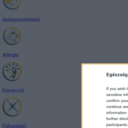
Gyógyszerkereső
Allergia
Egészség
If you wish 
Prevenció
sensitive in
confirm you
continue se
information 
further disc
participants
Fókuszban