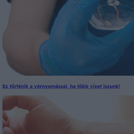
Ez történik a vérnyomással, ha több vizet iszunk!