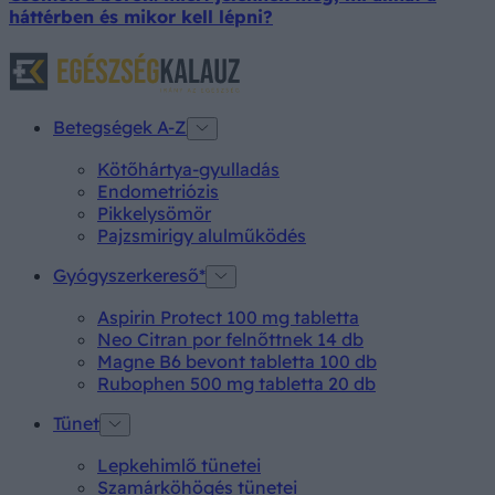
háttérben és mikor kell lépni?
Betegségek A-Z
Kötőhártya-gyulladás
Endometriózis
Pikkelysömör
Pajzsmirigy alulműködés
Gyógyszerkereső*
Aspirin Protect 100 mg tabletta
Neo Citran por felnőttnek 14 db
Magne B6 bevont tabletta 100 db
Rubophen 500 mg tabletta 20 db
Tünet
Lepkehimlő tünetei
Szamárköhögés tünetei