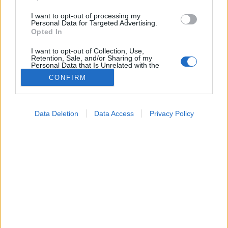
I want to opt-out of processing my
Personal Data for Targeted Advertising.
Opted In
I want to opt-out of Collection, Use,
Retention, Sale, and/or Sharing of my
Personal Data that Is Unrelated with the
Purposes for which it was collected.
CONFIRM
Opted Out
Betegségek
Google consents
2021. május 22. 10:18
Data Deletion
Data Access
Privacy Policy
Megosztás
Küldés
Küldés Messengeren
I want to allow Google to enable storage
related to advertising like cookies on web or
device identifiers in apps.
Szombaton reggel már csak 31 ezer beoltott személy
I want to allow my user data to be sent to
hiányzik az 5 milliós nyitáshoz.
Google for online advertising purposes.
I want to allow Google to send me
personalized advertising.
I want to allow Google to enable storage