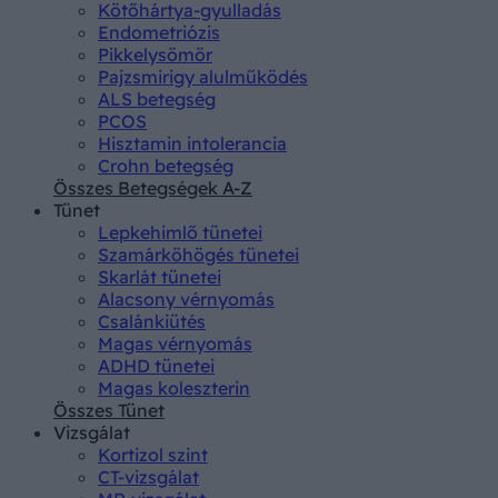
Kötőhártya-gyulladás
Endometriózis
Pikkelysömör
Pajzsmirigy alulműködés
ALS betegség
PCOS
Hisztamin intolerancia
Crohn betegség
Összes Betegségek A-Z
Tünet
Lepkehimlő tünetei
Szamárköhögés tünetei
Skarlát tünetei
Alacsony vérnyomás
Csalánkiütés
Magas vérnyomás
ADHD tünetei
Magas koleszterin
Összes Tünet
Vizsgálat
Kortizol szint
CT-vizsgálat