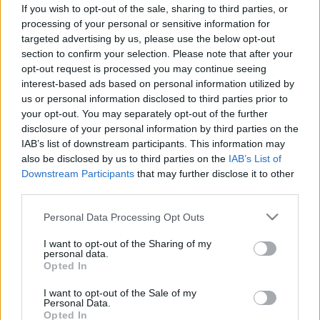
beoltott: holnap ez a 9 könnyítés
If you wish to opt-out of the sale, sharing to third parties, or
léphet életbe
processing of your personal or sensitive information for
targeted advertising by us, please use the below opt-out
section to confirm your selection. Please note that after your
opt-out request is processed you may continue seeing
interest-based ads based on personal information utilized by
us or personal information disclosed to third parties prior to
your opt-out. You may separately opt-out of the further
disclosure of your personal information by third parties on the
IAB’s list of downstream participants. This information may
also be disclosed by us to third parties on the
IAB’s List of
Downstream Participants
that may further disclose it to other
third parties.
Please note that this website/app uses one or more Google
Personal Data Processing Opt Outs
services and may gather and store information including but
not limited to your visit or usage behaviour. You may click to
I want to opt-out of the Sharing of my
personal data.
grant or deny consent to Google and its third-party tags to
Opted In
use your data for below specified purposes in below Google
consent section.
I want to opt-out of the Sale of my
Personal Data.
Opted In