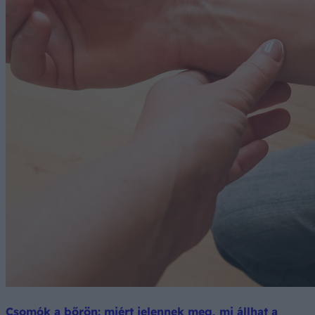
Csomók a bőrön: miért jelennek meg, mi állhat a