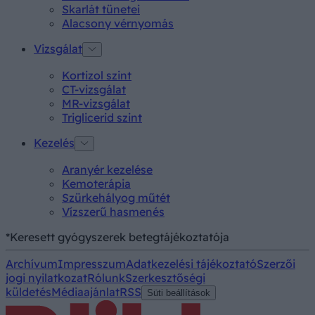
Skarlát tünetei
Alacsony vérnyomás
Vizsgálat
Kortizol szint
CT-vizsgálat
MR-vizsgálat
Triglicerid szint
Kezelés
Aranyér kezelése
Kemoterápia
Szürkehályog műtét
Vízszerű hasmenés
*Keresett gyógyszerek betegtájékoztatója
Archívum
Impresszum
Adatkezelési tájékoztató
Szerzői
jogi nyilatkozat
Rólunk
Szerkesztőségi
küldetés
Médiaajánlat
RSS
Süti beállítások