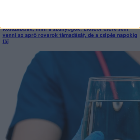
Rosszabbak, mint a szúnyogok! Először észre sem
venni az apró rovarok támadását, de a csípés napokig
fáj