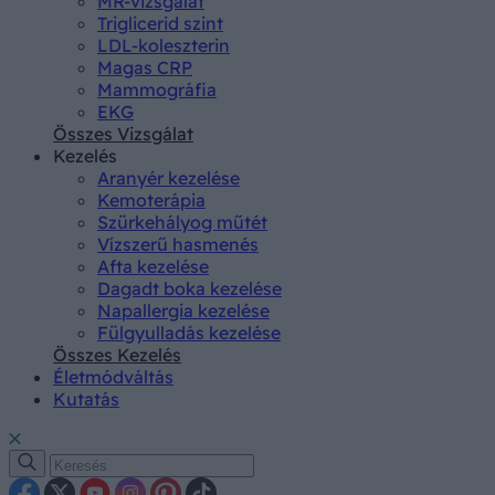
MR-vizsgálat
Triglicerid szint
LDL-koleszterin
Magas CRP
Mammográfia
EKG
Összes Vizsgálat
Kezelés
Aranyér kezelése
Kemoterápia
Szürkehályog műtét
Vízszerű hasmenés
Afta kezelése
Dagadt boka kezelése
Napallergia kezelése
Fülgyulladás kezelése
Összes Kezelés
Életmódváltás
Kutatás