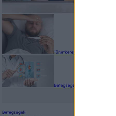
Tünetkereső
Betegségek A-Z
Betegségek