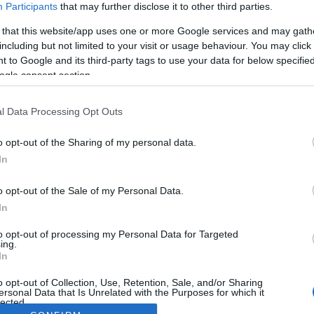
Participants
that may further disclose it to other third parties.
 that this website/app uses one or more Google services and may gath
including but not limited to your visit or usage behaviour. You may click 
 to Google and its third-party tags to use your data for below specifi
ogle consent section.
l Data Processing Opt Outs
o opt-out of the Sharing of my personal data.
In
o opt-out of the Sale of my Personal Data.
In
to opt-out of processing my Personal Data for Targeted
ing.
In
o opt-out of Collection, Use, Retention, Sale, and/or Sharing
ersonal Data that Is Unrelated with the Purposes for which it
lected.