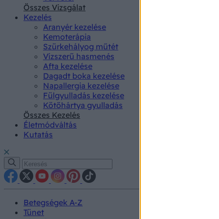
authenti
Összes Vizsgálat
Kezelés
Aranyér kezelése
Kemoterápia
Szürkehályog műtét
Vízszerű hasmenés
Afta kezelése
Dagadt boka kezelése
Napallergia kezelése
Fülgyulladás kezelése
Kötőhártya gyulladás
Összes Kezelés
Életmódváltás
Kutatás
Betegségek A-Z
Tünet