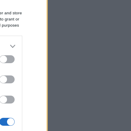
er and store
to grant or
ed purposes