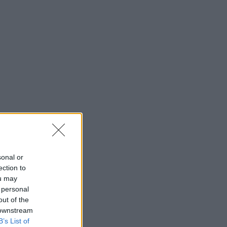
sonal or
ection to
ou may
 personal
out of the
 downstream
B’s List of