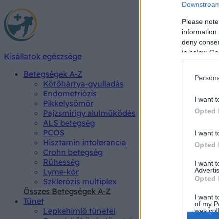
Downstream 
Please note
information 
deny consent
in below Go
Kisállatok egészsége
Betegségek A-Z
Persona
Kötőhártya-gyulladás
Endometriózis
I want t
Pikkelysömör
Opted 
Pajzsmirigy alulműködés
ALS betegség
PCOS
I want t
Hisztamin intolerancia
Opted 
Crohn betegség
Rühesség
I want 
Advertis
Lyme-kór
Opted 
Szklerózis multiplex
Összes Betegségek A-Z
I want t
Tünet
of my P
Lepkehimlő tünetei
was col