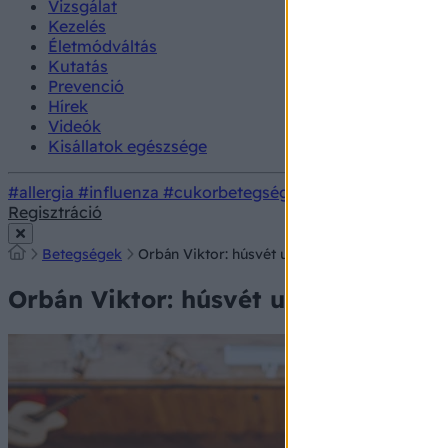
Vizsgálat
Kezelés
Életmódváltás
Kutatás
Prevenció
Hírek
Videók
Kisállatok egészsége
#allergia
#influenza
#cukorbetegség
#orvosmeteorológi
Regisztráció
Betegségek
Orbán Viktor: húsvét után nyitnak az éttermek,
Orbán Viktor: húsvét után nyitnak a