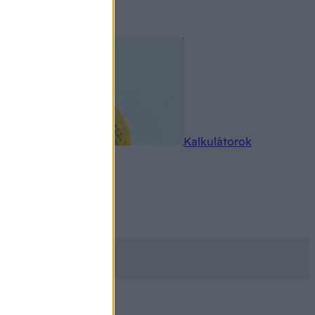
rkereső
Kalkulátorok