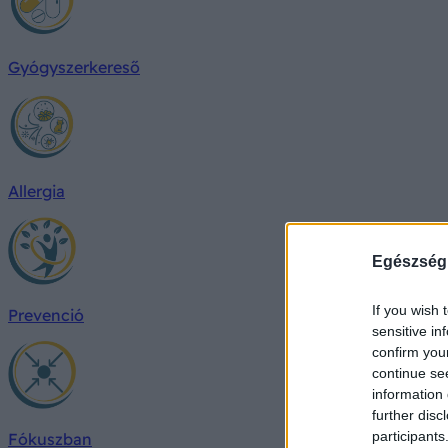
Gyógyszerkereső
Allergia
Egészség
If you wish 
Prevenció
sensitive in
confirm you
continue se
information 
further disc
participants
Fókuszban