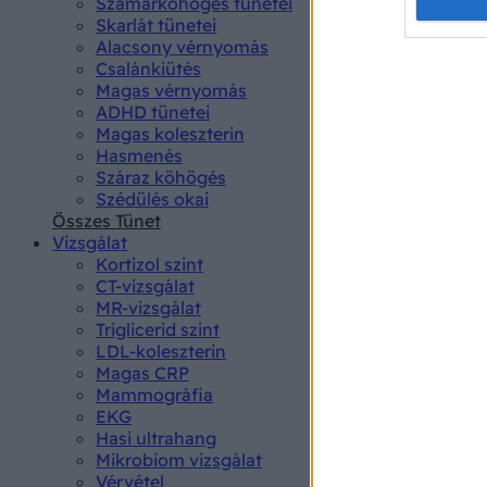
Opted 
Szamárköhögés tünetei
Skarlát tünetei
Alacsony vérnyomás
Google 
Csalánkiütés
Magas vérnyomás
I want t
ADHD tünetei
web or d
Magas koleszterin
Hasmenés
I want t
Száraz köhögés
purpose
Szédülés okai
Összes Tünet
I want 
Vizsgálat
Kortizol szint
I want t
CT-vizsgálat
web or d
MR-vizsgálat
Triglicerid szint
LDL-koleszterin
I want t
Magas CRP
or app.
Mammográfia
EKG
I want t
Hasi ultrahang
Mikrobiom vizsgálat
I want t
Vérvétel