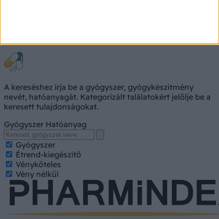
Gyógyszerkereső
A kereséshez írja be a gyógyszer, gyógykészítmény
nevét, hatóanyagát. Kategorizált találatokért jelölje be a
keresett tulajdonságokat.
Gyógyszer
Hatóanyag
Gyógyszer
Étrend-kiegészítő
Vényköteles
Vény nélkül