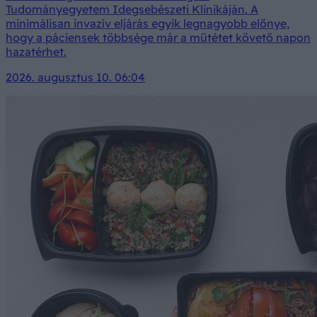
Tudományegyetem Idegsebészeti Klinikáján. A
minimálisan invazív eljárás egyik legnagyobb előnye,
hogy a páciensek többsége már a műtétet követő napon
hazatérhet.
2026. augusztus 10. 06:04