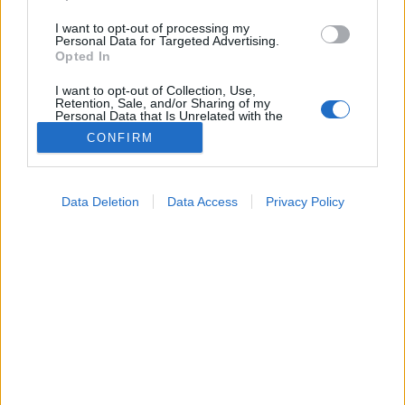
I want to opt-out of processing my
Personal Data for Targeted Advertising.
Opted In
I want to opt-out of Collection, Use,
Retention, Sale, and/or Sharing of my
Personal Data that Is Unrelated with the
Purposes for which it was collected.
CONFIRM
Opted Out
Betegségek
2024. szeptember 18. 08:56
Google consents
Megosztás
Küldés
Küldés Messengeren
Data Deletion
Data Access
Privacy Policy
I want to allow Google to enable storage
related to advertising like cookies on web or
A fogkő nem csak esztétikai probléma. Komoly
device identifiers in apps.
gondot okozhat a szájban, ha nem kezelik.
I want to allow my user data to be sent to
Google for online advertising purposes.
I want to allow Google to send me
personalized advertising.
I want to allow Google to enable storage