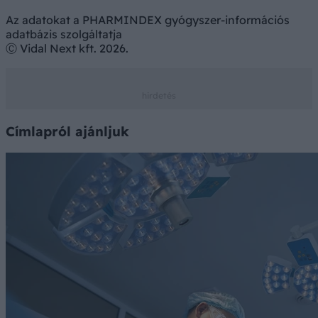
Az adatokat a PHARMINDEX gyógyszer-információs
adatbázis szolgáltatja
Ⓒ Vidal Next kft. 2026.
Címlapról ajánljuk