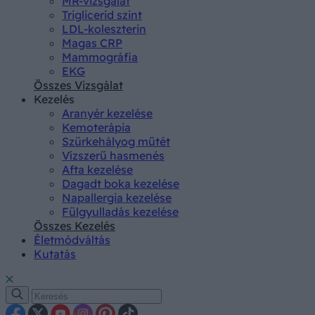
MR-vizsgálat
Triglicerid szint
LDL-koleszterin
Magas CRP
Mammográfia
EKG
Összes Vizsgálat
Kezelés
Aranyér kezelése
Kemoterápia
Szürkehályog műtét
Vízszerű hasmenés
Afta kezelése
Dagadt boka kezelése
Napallergia kezelése
Fülgyulladás kezelése
Összes Kezelés
Életmódváltás
Kutatás