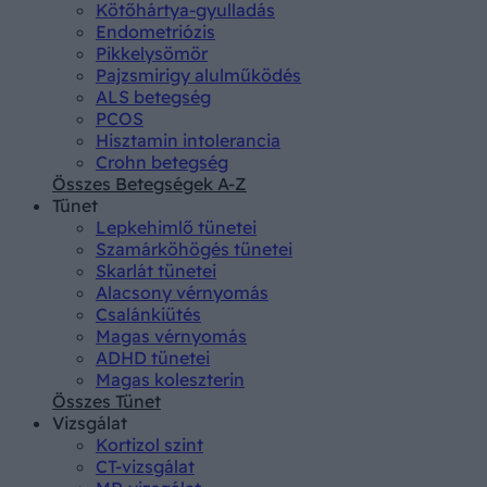
Kötőhártya-gyulladás
Endometriózis
Pikkelysömör
Pajzsmirigy alulműködés
ALS betegség
PCOS
Hisztamin intolerancia
Crohn betegség
Összes Betegségek A-Z
Tünet
Lepkehimlő tünetei
Szamárköhögés tünetei
Skarlát tünetei
Alacsony vérnyomás
Csalánkiütés
Magas vérnyomás
ADHD tünetei
Magas koleszterin
Összes Tünet
Vizsgálat
Kortizol szint
CT-vizsgálat