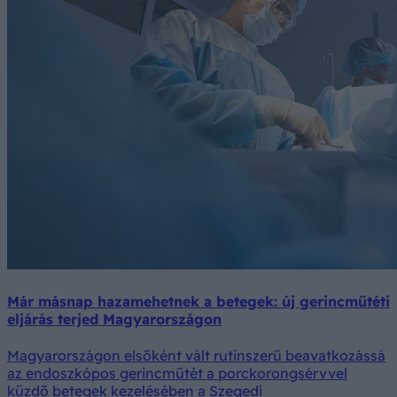
Már másnap hazamehetnek a betegek: új gerincműtéti
eljárás terjed Magyarországon
Magyarországon elsőként vált rutinszerű beavatkozássá
az endoszkópos gerincműtét a porckorongsérvvel
küzdő betegek kezelésében a Szegedi