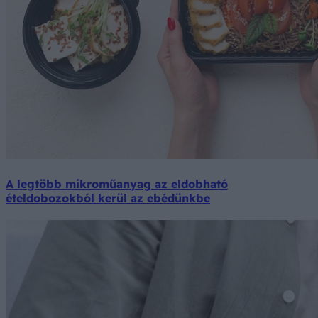
A legtöbb mikroműanyag az eldobható
ételdobozokból kerül az ebédünkbe