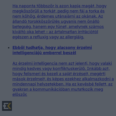
Ha naponta többször is azon kapja magát, hogy
megköszörüli a torkát, pedig nem fáj a torka és
nem köhög, érdemes utánajárni az okának. Az
állandó torokköszörülés ugyanis nem önálló
betegség, hanem egy tünet, amelynek számos
kiváltó oka lehet – az ártalmatlan irritációtól
egészen a refluxig vagy az allergiáig.
Ebből tudhatja, hogy alacsony érzelmi
intelligenciájú emberrel beszél
Az érzelmi intelligencia nem azt jelenti, hogy valaki
mindig kedves vagy konfliktuskerülő. Inkább azt,
hogy felismeri és kezeli a saját érzéseit, megérti
mások érzelmeit, és képes ezekhez alkalmazkodni a
mindennapi helyzetekben. Ha ez kevésbé fejlett, az
gyakran a kommunikációban mutatkozik meg
először.