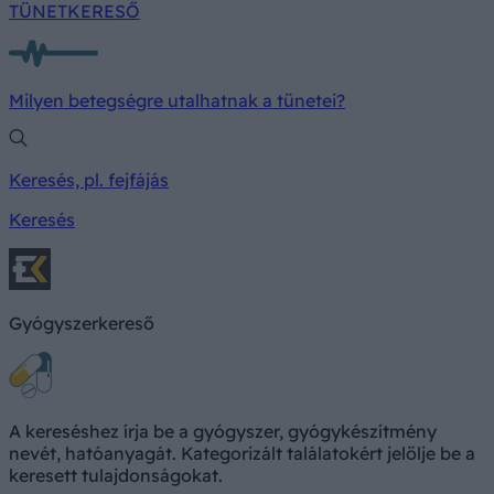
TÜNETKERESŐ
Milyen betegségre utalhatnak a tünetei?
Keresés, pl. fejfájás
Keresés
Gyógyszerkereső
A kereséshez írja be a gyógyszer, gyógykészítmény
nevét, hatóanyagát. Kategorizált találatokért jelölje be a
keresett tulajdonságokat.