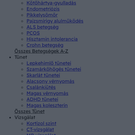
Kötőhártya-gyulladás
Endometriózis
Pikkelysömör
Pajzsmirigy alulműködés
ALS betegség
PCOS
Hisztamin intolerancia
Crohn betegség
Összes Betegségek A-Z
Tünet
Lepkehimlő tünetei
Szamárköhögés tünetei
Skarlát tünetei
Alacsony vérnyomás
Csalánkiütés
Magas vérnyomás
ADHD tünetei
Magas koleszterin
Összes Tünet
Vizsgálat
Kortizol szint
CT-vizsgálat