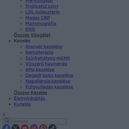
MR-vizsgálat
Triglicerid szint
LDL-koleszterin
Magas CRP
Mammográfia
EKG
Összes Vizsgálat
Kezelés
Aranyér kezelése
Kemoterápia
Szürkehályog műtét
Vízszerű hasmenés
Afta kezelése
Dagadt boka kezelése
Napallergia kezelése
Fülgyulladás kezelése
Összes Kezelés
Életmódváltás
Kutatás