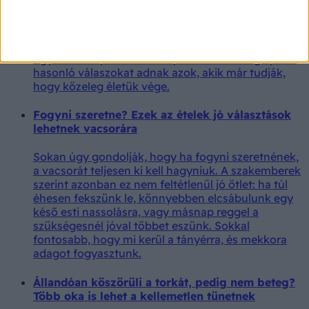
Ezt bánja meg a legtöbb ember a halála előtt
Egy ausztrál palliatív szakápoló szerint meglepően
hasonló válaszokat adnak azok, akik már tudják,
hogy közeleg életük vége.
Fogyni szeretne? Ezek az ételek jó választások
lehetnek vacsorára
Sokan úgy gondolják, hogy ha fogyni szeretnének,
a vacsorát teljesen ki kell hagyniuk. A szakemberek
szerint azonban ez nem feltétlenül jó ötlet: ha túl
éhesen fekszünk le, könnyebben elcsábulunk egy
késő esti nassolásra, vagy másnap reggel a
szükségesnél jóval többet eszünk. Sokkal
fontosabb, hogy mi kerül a tányérra, és mekkora
adagot fogyasztunk.
Állandóan köszörüli a torkát, pedig nem beteg?
Több oka is lehet a kellemetlen tünetnek