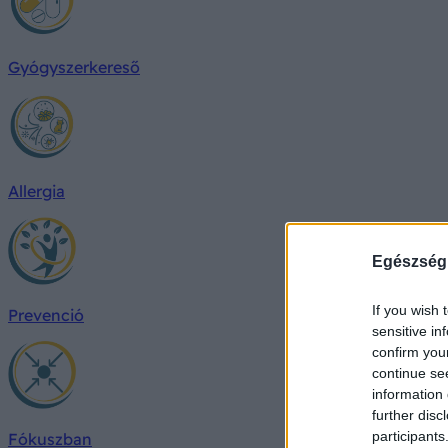
Gyógyszerkereső
Allergia
Egészség
If you wish 
Prevenció
sensitive in
confirm you
continue se
information 
further disc
participants
Fókuszban