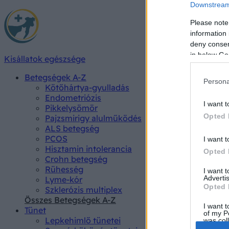
Downstream 
Please note
information 
deny consent
in below Go
Kisállatok egészsége
Betegségek A-Z
Persona
Kötőhártya-gyulladás
Endometriózis
I want t
Pikkelysömör
Opted 
Pajzsmirigy alulműködés
ALS betegség
PCOS
I want t
Hisztamin intolerancia
Opted 
Crohn betegség
Rühesség
I want 
Advertis
Lyme-kór
Opted 
Szklerózis multiplex
Összes Betegségek A-Z
I want t
Tünet
of my P
Lepkehimlő tünetei
was col