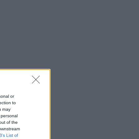
sonal or
ection to
ou may
 personal
out of the
 downstream
B’s List of