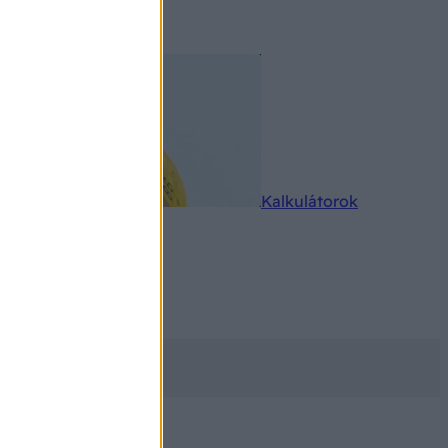
rkereső
Kalkulátorok