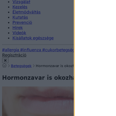
Vizsgálat
Kezelés
Életmódváltás
Kutatás
Prevenció
Hírek
Videók
Kisállatok egészsége
#allergia
#influenza
#cukorbetegség
#orvosmeteorológi
Regisztráció
Betegségek
Hormonzavar is okozhatja, ha így néz ki az ar
Hormonzavar is okozhatja, ha így né