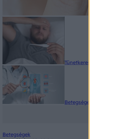
Tünetkereső
Betegségek A-Z
Betegségek