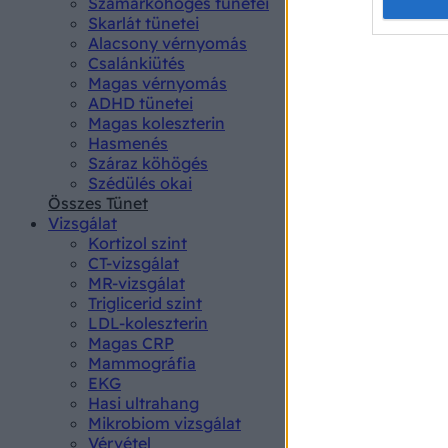
Opted 
Szamárköhögés tünetei
Skarlát tünetei
Alacsony vérnyomás
Google 
Csalánkiütés
Magas vérnyomás
I want t
ADHD tünetei
web or d
Magas koleszterin
Hasmenés
I want t
Száraz köhögés
purpose
Szédülés okai
Összes Tünet
I want 
Vizsgálat
Kortizol szint
I want t
CT-vizsgálat
web or d
MR-vizsgálat
Triglicerid szint
LDL-koleszterin
I want t
Magas CRP
or app.
Mammográfia
EKG
I want t
Hasi ultrahang
Mikrobiom vizsgálat
I want t
Vérvétel