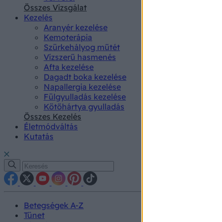
authenti
Összes Vizsgálat
Kezelés
Aranyér kezelése
Kemoterápia
Szürkehályog műtét
Vízszerű hasmenés
Afta kezelése
Dagadt boka kezelése
Napallergia kezelése
Fülgyulladás kezelése
Kötőhártya gyulladás
Összes Kezelés
Életmódváltás
Kutatás
Betegségek A-Z
Tünet