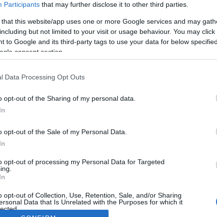
Participants
that may further disclose it to other third parties.
 that this website/app uses one or more Google services and may gath
including but not limited to your visit or usage behaviour. You may click 
 to Google and its third-party tags to use your data for below specifi
ogle consent section.
l Data Processing Opt Outs
o opt-out of the Sharing of my personal data.
In
o opt-out of the Sale of my Personal Data.
In
to opt-out of processing my Personal Data for Targeted
ing.
In
o opt-out of Collection, Use, Retention, Sale, and/or Sharing
ersonal Data that Is Unrelated with the Purposes for which it
lected.