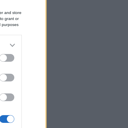
er and store
to grant or
ed purposes