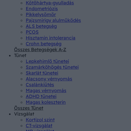
Kötőhártya-gyulladás
Endometriózis
Pikkelysömör
Pajzsmirigy alulműködés
ALS betegség
PCOS
Hisztamin intolerancia
Crohn betegség
Összes Betegségek A-Z
Tünet
Lepkehimlő tünetei
Szamárköhögés tünetei
Skarlát tünetei
Alacsony vérnyomás
Csalánkiütés
Magas vérnyomás
ADHD tünetei
Magas koleszterin
Összes Tünet
Vizsgálat
Kortizol szint
CT-vizsgálat