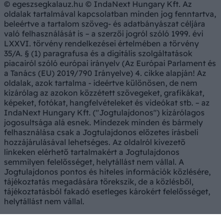
© egeszsegkalauz.hu © IndaNext Hungary Kft. Az
oldalak tartalmával kapcsolatban minden jog fenntartva,
beleértve a tartalom szöveg- és adatbányászat céljára
való felhasználását is – a szerzői jogról szóló 1999. évi
LXXVI. törvény rendelkezései értelmében a törvény
35/A. § (1) paragrafusa és a digitális szolgáltatások
piacairól szóló európai irányelv (Az Európai Parlament és
a Tanács (EU) 2019/790 Irányelve) 4. cikke alapján! Az
oldalak, azok tartalma - ideértve különösen, de nem
kizárólag az azokon közzétett szövegeket, grafikákat,
képeket, fotókat, hangfelvételeket és videókat stb. – az
IndaNext Hungary Kft. ("Jogtulajdonos") kizárólagos
jogosultsága alá esnek. Mindezek minden és bármely
felhasználása csak a Jogtulajdonos előzetes írásbeli
hozzájárulásával lehetséges. Az oldalról kivezető
linkeken elérhető tartalmakért a Jogtulajdonos
semmilyen felelősséget, helytállást nem vállal. A
Jogtulajdonos pontos és hiteles információk közlésére,
tájékoztatás megadására törekszik, de a közlésből,
tájékoztatásból fakadó esetleges károkért felelősséget,
helytállást nem vállal.