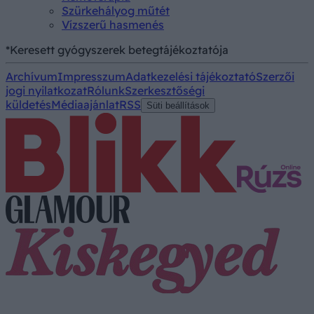
Szürkehályog műtét
Vízszerű hasmenés
*Keresett gyógyszerek betegtájékoztatója
Archívum
Impresszum
Adatkezelési tájékoztató
Szerzői
jogi nyilatkozat
Rólunk
Szerkesztőségi
küldetés
Médiaajánlat
RSS
Süti beállítások