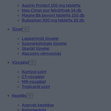
Aspirin Protect 100 mg tabletta
Neo Citran por felnőttnek 14 db
Magne B6 bevont tabletta 100 db
Rubophen 500 mg tabletta 20 db
Tünet
Lepkehimlő tünetei
Szamárköhögés tünetei
Skarlát tünetei
Alacsony vérnyomás
Vizsgálat
Kortizol szint
CT-vizsgálat
MR-vizsgálat
Triglicerid szint
Kezelés
Aranyér kezelése
Kemoterápia