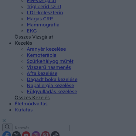
MR-vizsgálat
Triglicerid szint
LDL-koleszterin
Magas CRP
Mammográfia
EKG
Összes Vizsgálat
Kezelés
Aranyér kezelése
Kemoterápia
Szürkehályog műtét
Vízszerű hasmenés
Afta kezelése
Dagadt boka kezelése
Napallergia kezelése
Fülgyulladás kezelése
Összes Kezelés
Életmódváltás
Kutatás