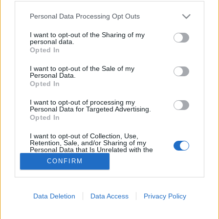
Please note that this website/app uses one or more Google
Idegrendszeri betegségek
Personal Data Processing Opt Outs
services and may gather and store information including but
not limited to your visit or usage behaviour. You may click to
I want to opt-out of the Sharing of my
personal data.
grant or deny consent to Google and its third-party tags to
Opted In
use your data for below specified purposes in below Google
consent section.
I want to opt-out of the Sale of my
Personal Data.
Opted In
I want to opt-out of processing my
Personal Data for Targeted Advertising.
Opted In
I want to opt-out of Collection, Use,
Retention, Sale, and/or Sharing of my
Personal Data that Is Unrelated with the
Purposes for which it was collected.
CONFIRM
Opted Out
Google consents
Data Deletion
Data Access
Privacy Policy
I want to allow Google to enable storage
related to advertising like cookies on web or