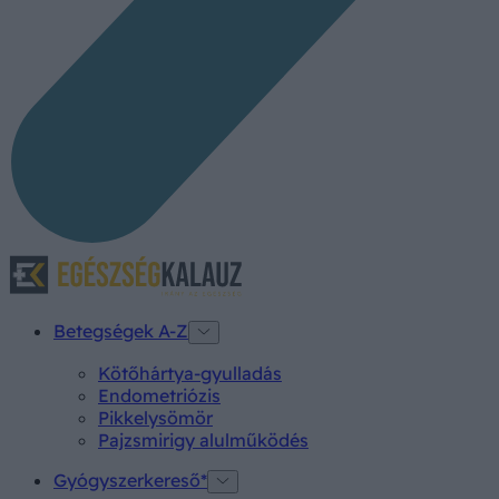
Betegségek A-Z
Kötőhártya-gyulladás
Endometriózis
Pikkelysömör
Pajzsmirigy alulműködés
Gyógyszerkereső*