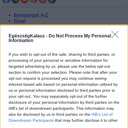
Betegségek A-Z
Tünet
Vizsgálat
Kezelés
EgészségKalauz -
Do Not Process My Personal
Életmódváltás
Information
Kutatás
Prevenció
If you wish to opt-out of the sale, sharing to third parties, or
Hírek
Videók
processing of your personal or sensitive information for
Kisállatok egészsége
targeted advertising by us, please use the below opt-out
section to confirm your selection. Please note that after your
opt-out request is processed you may continue seeing
#allergia
#influenza
#cukorbetegség
interest-based ads based on personal information utilized by
#orvosmeteorológia
#vérnyomás
#stroke
#rákbetegség
#pajzsmirigy
us or personal information disclosed to third parties prior to
#reflux
#ekcéma
#herpesz
Regisztráció
your opt-out. You may separately opt-out of the further
disclosure of your personal information by third parties on the
IAB’s list of downstream participants. This information may
also be disclosed by us to third parties on the
IAB’s List of
Downstream Participants
that may further disclose it to other
Betegségek
Idegrendszeri betegségek
third parties.