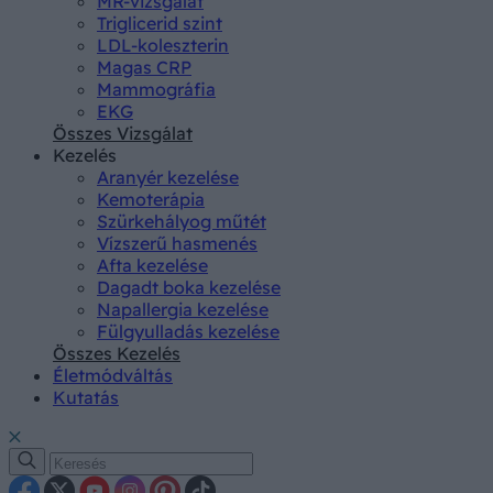
MR-vizsgálat
Triglicerid szint
LDL-koleszterin
Magas CRP
Mammográfia
EKG
Összes Vizsgálat
Kezelés
Aranyér kezelése
Kemoterápia
Szürkehályog műtét
Vízszerű hasmenés
Afta kezelése
Dagadt boka kezelése
Napallergia kezelése
Fülgyulladás kezelése
Összes Kezelés
Életmódváltás
Kutatás