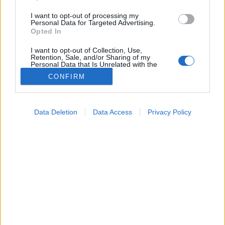
I want to opt-out of processing my
Personal Data for Targeted Advertising.
Opted In
I want to opt-out of Collection, Use,
Retention, Sale, and/or Sharing of my
Personal Data that Is Unrelated with the
Purposes for which it was collected.
CONFIRM
Opted Out
A migrénesek agyának fehérállományában
elváltozásokat és apró károsodásokat fedeztek fel,
Google consents
azonban az eltérések okai és hatásai egyelőre nem
Data Deletion
Data Access
Privacy Policy
ismeretesek. A kutatók szerint újabb vizsgálatok
I want to allow Google to enable storage
szükségesek a felfedezés magyarázatához.
related to advertising like cookies on web or
device identifiers in apps.
I want to allow my user data to be sent to
Google for online advertising purposes.
I want to allow Google to send me
personalized advertising.
I want to allow Google to enable storage