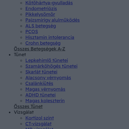
Kötőhártya-gyulladás
Endometriózis
Pikkelysömör
Pajzsmirigy alulműködés
ALS betegség
PCOS
Hisztamin intolerancia
Crohn betegség
Összes Betegségek A-Z
Tünet
Lepkehimlő tünetei
Szamárköhögés tünetei
Skarlát tünetei
Alacsony vérnyomás
Csalánkiütés
Magas vérnyomás
ADHD tünetei
Magas koleszterin
Összes Tünet
Vizsgálat
Kortizol szint
CT-vizsgálat