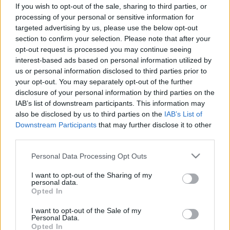
If you wish to opt-out of the sale, sharing to third parties, or
processing of your personal or sensitive information for
targeted advertising by us, please use the below opt-out
section to confirm your selection. Please note that after your
Betegségek
opt-out request is processed you may continue seeing
2013. augusztus 29. 14:13
interest-based ads based on personal information utilized by
Módosítva: 2015. november 04. 13:49
us or personal information disclosed to third parties prior to
Megosztás
Küldés
Küldés Messengeren
your opt-out. You may separately opt-out of the further
disclosure of your personal information by third parties on the
IAB’s list of downstream participants. This information may
Egészségkalauz
also be disclosed by us to third parties on the
IAB’s List of
Egészségkalauz
Downstream Participants
that may further disclose it to other
third parties.
Szerkezeti különbségek mutathatók ki a migrénes
Please note that this website/app uses one or more Google
Personal Data Processing Opt Outs
services and may gather and store information including but
betegek és az egészséges emberek agya között -
not limited to your visit or usage behaviour. You may click to
I want to opt-out of the Sharing of my
állítja meg egy dán tanulmány. A Neurology című
personal data.
grant or deny consent to Google and its third-party tags to
Opted In
szaklapban megjelent írásban húsz különböző
use your data for below specified purposes in below Google
consent section.
kutatás adatait elemezték dán kutatók.
I want to opt-out of the Sale of my
Personal Data.
Opted In