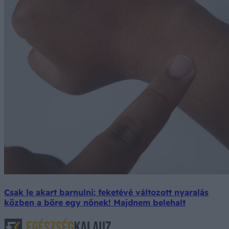
Csak le akart barnulni: feketévé változott nyaralás
közben a bőre egy nőnek! Majdnem belehalt