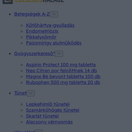
Betegségek A-Z
Kötőhártya-gyulladás
Endometriózis
Pikkelysömör
Pajzsmirigy alulműködés
Gyógyszerkereső*
Aspirin Protect 100 mg tabletta
Neo Citran por felnőttnek 14 db
Magne B6 bevont tabletta 100 db
Rubophen 500 mg tabletta 20 db
Tünet
Lepkehimlő tünetei
Szamárköhögés tünetei
Skarlát tünetei
Alacsony vérnyomás