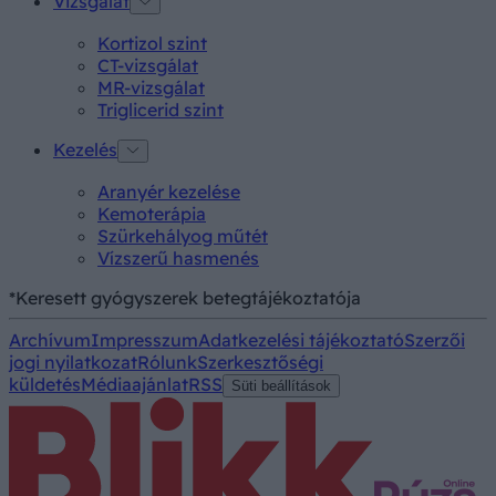
Vizsgálat
Kortizol szint
CT-vizsgálat
MR-vizsgálat
Triglicerid szint
Kezelés
Aranyér kezelése
Kemoterápia
Szürkehályog műtét
Vízszerű hasmenés
*Keresett gyógyszerek betegtájékoztatója
Archívum
Impresszum
Adatkezelési tájékoztató
Szerzői
jogi nyilatkozat
Rólunk
Szerkesztőségi
küldetés
Médiaajánlat
RSS
Süti beállítások