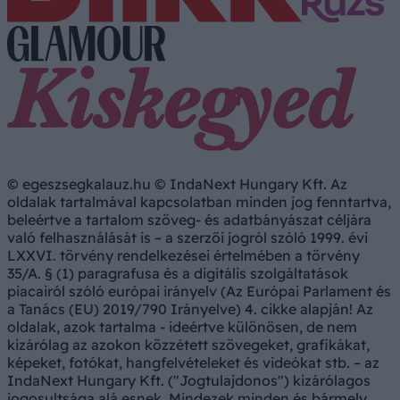
© egeszsegkalauz.hu © IndaNext Hungary Kft. Az
oldalak tartalmával kapcsolatban minden jog fenntartva,
beleértve a tartalom szöveg- és adatbányászat céljára
való felhasználását is – a szerzői jogról szóló 1999. évi
LXXVI. törvény rendelkezései értelmében a törvény
35/A. § (1) paragrafusa és a digitális szolgáltatások
piacairól szóló európai irányelv (Az Európai Parlament és
a Tanács (EU) 2019/790 Irányelve) 4. cikke alapján! Az
oldalak, azok tartalma - ideértve különösen, de nem
kizárólag az azokon közzétett szövegeket, grafikákat,
képeket, fotókat, hangfelvételeket és videókat stb. – az
IndaNext Hungary Kft. ("Jogtulajdonos") kizárólagos
jogosultsága alá esnek. Mindezek minden és bármely