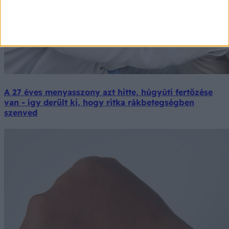
A 27 éves menyasszony azt hitte, húgyúti fertőzése
van - így derült ki, hogy ritka rákbetegségben
szenved