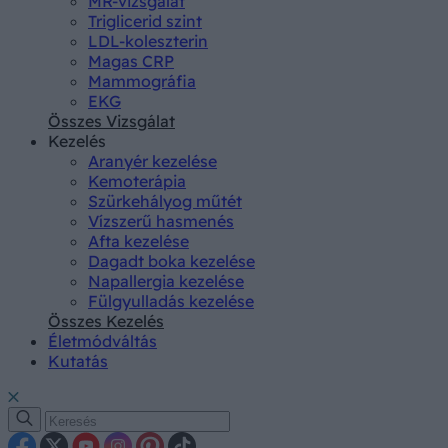
MR-vizsgálat
Triglicerid szint
LDL-koleszterin
Magas CRP
Mammográfia
EKG
Összes Vizsgálat
Kezelés
Aranyér kezelése
Kemoterápia
Szürkehályog műtét
Vízszerű hasmenés
Afta kezelése
Dagadt boka kezelése
Napallergia kezelése
Fülgyulladás kezelése
Összes Kezelés
Életmódváltás
Kutatás