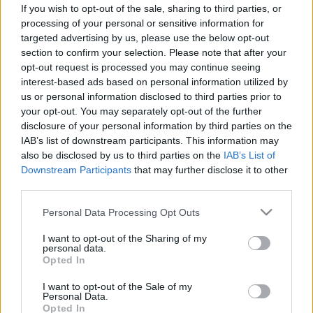
tömegközlekedés...?
If you wish to opt-out of the sale, sharing to third parties, or
processing of your personal or sensitive information for
targeted advertising by us, please use the below opt-out
section to confirm your selection. Please note that after your
opt-out request is processed you may continue seeing
interest-based ads based on personal information utilized by
Betegségek
us or personal information disclosed to third parties prior to
2011. április 11. 10:44
your opt-out. You may separately opt-out of the further
Módosítva: 2015. november 04. 13:49
disclosure of your personal information by third parties on the
Megosztás
Küldés
Küldés Messengeren
IAB’s list of downstream participants. This information may
also be disclosed by us to third parties on the
IAB’s List of
Downstream Participants
that may further disclose it to other
Egészségkalauz
third parties.
Egészségkalauz
Please note that this website/app uses one or more Google
Personal Data Processing Opt Outs
services and may gather and store information including but
not limited to your visit or usage behaviour. You may click to
I want to opt-out of the Sharing of my
Az egészséges tömegközlekedés 7 aranyszabálya...
personal data.
grant or deny consent to Google and its third-party tags to
Mindenhol megtalálhatóak a kórokozók, ám
Opted In
use your data for below specified purposes in below Google
legnagyobb tömegben ott fordulnak elő, ahol sok
consent section.
I want to opt-out of the Sale of my
Personal Data.
ember zsúfolódik össze kis helyen.
Opted In