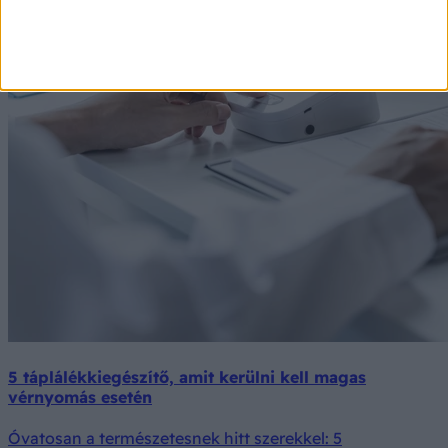
5 táplálékkiegészítő, amit kerülni kell magas
vérnyomás esetén
Óvatosan a természetesnek hitt szerekkel: 5