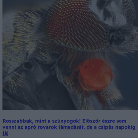
Rosszabbak, mint a szúnyogok! Először észre sem
venni az apró rovarok támadását, de a csípés napokig
fáj