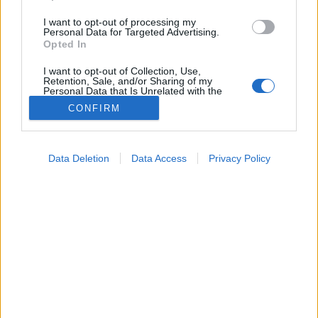
I want to opt-out of processing my
Personal Data for Targeted Advertising.
Opted In
I want to opt-out of Collection, Use,
Retention, Sale, and/or Sharing of my
Personal Data that Is Unrelated with the
Purposes for which it was collected.
CONFIRM
Opted Out
Ez a leírás fokozottan jellemző a tömegközlekedésre,
Google consents
éppen ezért fontos, hogy erős immunrendszerrel
Data Deletion
Data Access
Privacy Policy
vágjunk neki az utazásnak. Az alábbi hét tipp segíthet
I want to allow Google to enable storage
ennek elérésében.
related to advertising like cookies on web or
device identifiers in apps.
I want to allow my user data to be sent to
Google for online advertising purposes.
I want to allow Google to send me
personalized advertising.
I want to allow Google to enable storage