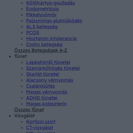
Kötőhártya-gyulladás
Endometriózis
Pikkelysömör
Pajzsmirigy alulműködés
ALS betegség
PCOS
Hisztamin intolerancia
Crohn betegség
Összes Betegségek A-Z
Tünet
Lepkehimlő tünetei
Szamárköhögés tünetei
Skarlát tünetei
Alacsony vérnyomás
Csalánkiütés
Magas vérnyomás
ADHD tünetei
Magas koleszterin
Összes Tünet
Vizsgálat
Kortizol szint
CT-vizsgálat