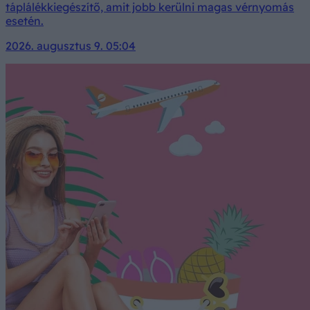
táplálékkiegészítő, amit jobb kerülni magas vérnyomás
esetén.
2026. augusztus 9. 05:04