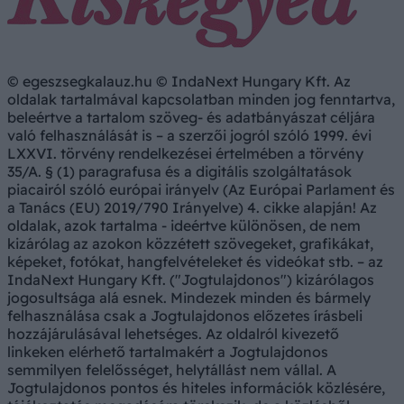
© egeszsegkalauz.hu © IndaNext Hungary Kft. Az
oldalak tartalmával kapcsolatban minden jog fenntartva,
beleértve a tartalom szöveg- és adatbányászat céljára
való felhasználását is – a szerzői jogról szóló 1999. évi
LXXVI. törvény rendelkezései értelmében a törvény
35/A. § (1) paragrafusa és a digitális szolgáltatások
piacairól szóló európai irányelv (Az Európai Parlament és
a Tanács (EU) 2019/790 Irányelve) 4. cikke alapján! Az
oldalak, azok tartalma - ideértve különösen, de nem
kizárólag az azokon közzétett szövegeket, grafikákat,
képeket, fotókat, hangfelvételeket és videókat stb. – az
IndaNext Hungary Kft. ("Jogtulajdonos") kizárólagos
jogosultsága alá esnek. Mindezek minden és bármely
felhasználása csak a Jogtulajdonos előzetes írásbeli
hozzájárulásával lehetséges. Az oldalról kivezető
linkeken elérhető tartalmakért a Jogtulajdonos
semmilyen felelősséget, helytállást nem vállal. A
Jogtulajdonos pontos és hiteles információk közlésére,