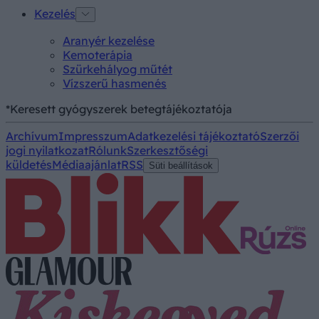
Kezelés
Aranyér kezelése
Kemoterápia
Szürkehályog műtét
Vízszerű hasmenés
*Keresett gyógyszerek betegtájékoztatója
Archívum
Impresszum
Adatkezelési tájékoztató
Szerzői
jogi nyilatkozat
Rólunk
Szerkesztőségi
küldetés
Médiaajánlat
RSS
Süti beállítások