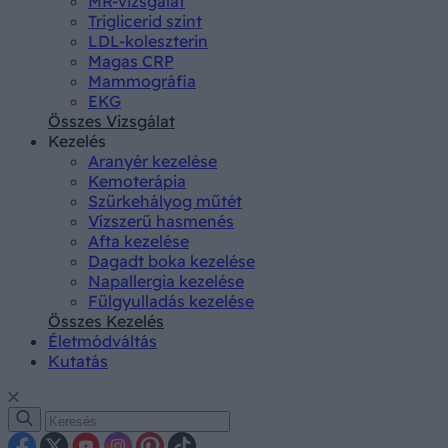
MR-vizsgálat
Triglicerid szint
LDL-koleszterin
Magas CRP
Mammográfia
EKG
Összes Vizsgálat
Kezelés
Aranyér kezelése
Kemoterápia
Szürkehályog műtét
Vízszerű hasmenés
Afta kezelése
Dagadt boka kezelése
Napallergia kezelése
Fülgyulladás kezelése
Összes Kezelés
Életmódváltás
Kutatás