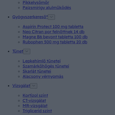
Pikkelysömör
Pajzsmirigy alulműködés
Gyógyszerkereső*
Aspirin Protect 100 mg tabletta
Neo Citran por felnőttnek 14 db
Magne B6 bevont tabletta 100 db
Rubophen 500 mg tabletta 20 db
Tünet
Lepkehimlő tünetei
Szamárköhögés tünetei
Skarlát tünetei
Alacsony vérnyomás
Vizsgálat
Kortizol szint
CT-vizsgálat
MR-vizsgálat
Triglicerid szint