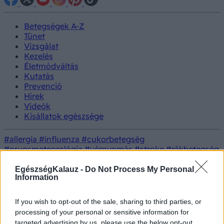
Betegségek A-Z
Tünet
Vizsgálat
Kezelés
Életmódváltás
Kutatás
Prevenció
Hírek
Videók
Kisállatok egészsége
#allergia
#influenza
#cukorbetegség
#orvosmeteorológia
#vérnyomás
#stroke
#rákbetegség
#pajzsmirigy
#reflux
#ekcéma
#herpesz
Regisztráció
EgészségKalauz -
Do Not Process My Personal
Information
Betegségek
Kiállítás és flashmob a vese világnapján
Kiállítás és flashmob a vese
If you wish to opt-out of the sale, sharing to third parties, or
processing of your personal or sensitive information for
világnapján
targeted advertising by us, please use the below opt-out