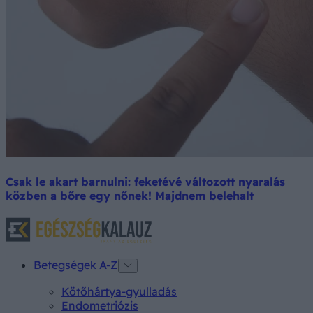
Csak le akart barnulni: feketévé változott nyaralás
közben a bőre egy nőnek! Majdnem belehalt
Betegségek A-Z
Kötőhártya-gyulladás
Endometriózis