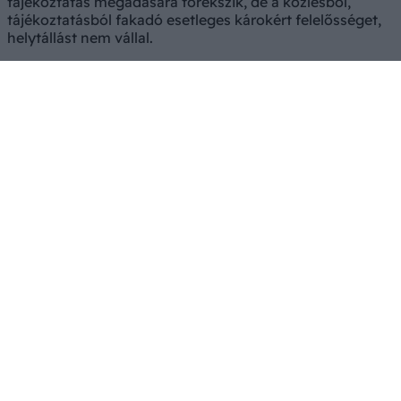
tájékoztatás megadására törekszik, de a közlésből,
tájékoztatásból fakadó esetleges károkért felelősséget,
helytállást nem vállal.