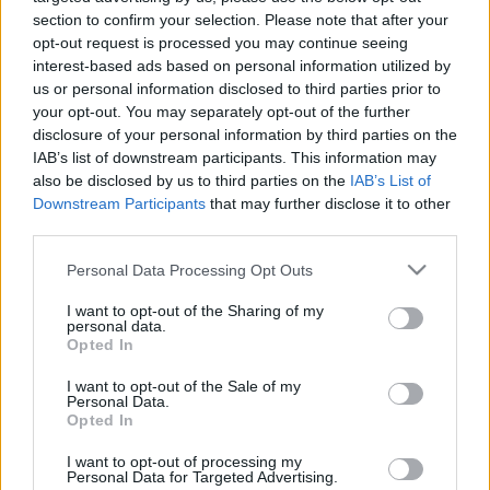
section to confirm your selection. Please note that after your
opt-out request is processed you may continue seeing
interest-based ads based on personal information utilized by
us or personal information disclosed to third parties prior to
your opt-out. You may separately opt-out of the further
Betegségek
disclosure of your personal information by third parties on the
2013. március 13. 11:17
IAB’s list of downstream participants. This information may
Módosítva: 2016. november 08. 19:58
also be disclosed by us to third parties on the
IAB’s List of
Megosztás
Küldés
Küldés Messengeren
Downstream Participants
that may further disclose it to other
third parties.
Egészségkalauz
Please note that this website/app uses one or more Google
Personal Data Processing Opt Outs
Egészségkalauz
services and may gather and store information including but
not limited to your visit or usage behaviour. You may click to
I want to opt-out of the Sharing of my
personal data.
grant or deny consent to Google and its third-party tags to
Opted In
use your data for below specified purposes in below Google
Flashmobbal és plakátkiállítással hívják fel figyelmet
consent section.
I want to opt-out of the Sale of my
a vese központi szerepére a csütörtöki világnapon
Personal Data.
egy budapesti rendezvényen. A Madách Színház
Opted In
Társulatának közreműködésével flashmob produkció
I want to opt-out of processing my
Personal Data for Targeted Advertising.
várja az érdeklődőket a Mammut