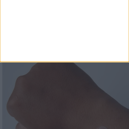
A 27 éves menyasszony azt hitte, húgyúti fertőzése
van - így derült ki, hogy ritka rákbetegségben
szenved