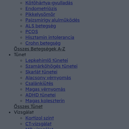
Kötőhártya-gyulladás
Endometriózis
Pikkelysömör
Pajzsmirigy alulműködés
ALS betegség
PCOS
Hisztamin intolerancia
Crohn betegség
Összes Betegségek A-Z
Tünet
Lepkehimlő tünetei
Szamárköhögés tünetei
Skarlát tünetei
Alacsony vérnyomás
Csalánkiütés
Magas vérnyomás
ADHD tünetei
Magas koleszterin
Összes Tünet
Vizsgálat
Kortizol szint
CT-vizsgálat