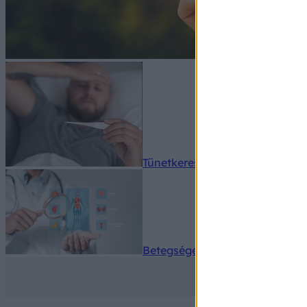
Tünetkereső
Betegségek A-Z