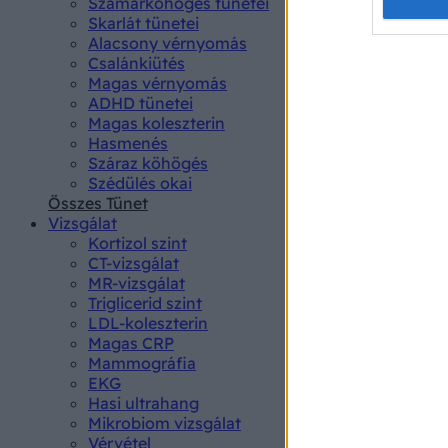
Opted 
Szamárköhögés tünetei
Skarlát tünetei
Alacsony vérnyomás
Google 
Csalánkiütés
Magas vérnyomás
I want t
ADHD tünetei
web or d
Magas koleszterin
Hasmenés
I want t
Száraz köhögés
purpose
Szédülés okai
Összes Tünet
I want 
Vizsgálat
Kortizol szint
I want t
CT-vizsgálat
web or d
MR-vizsgálat
Triglicerid szint
LDL-koleszterin
I want t
Magas CRP
or app.
Mammográfia
EKG
I want t
Hasi ultrahang
Mikrobiom vizsgálat
I want t
Vérvétel