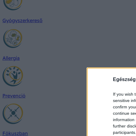
Gyógyszerkereső
Allergia
Egészség
If you wish 
Prevenció
sensitive in
confirm you
continue se
information 
further disc
participants
Fókuszban