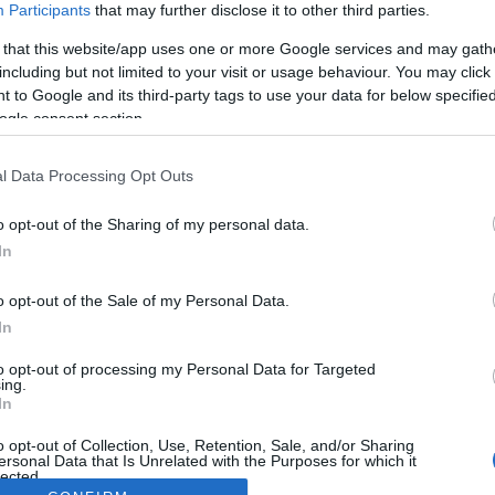
Participants
that may further disclose it to other third parties.
 that this website/app uses one or more Google services and may gath
including but not limited to your visit or usage behaviour. You may click 
 to Google and its third-party tags to use your data for below specifi
ogle consent section.
l Data Processing Opt Outs
o opt-out of the Sharing of my personal data.
In
o opt-out of the Sale of my Personal Data.
In
to opt-out of processing my Personal Data for Targeted
ing.
In
o opt-out of Collection, Use, Retention, Sale, and/or Sharing
ersonal Data that Is Unrelated with the Purposes for which it
lected.