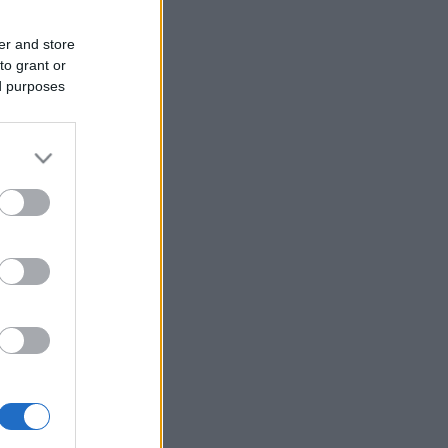
er and store
to grant or
ed purposes