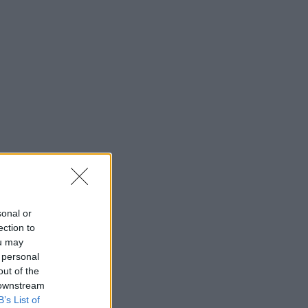
sonal or
ection to
ou may
 personal
out of the
 downstream
B’s List of