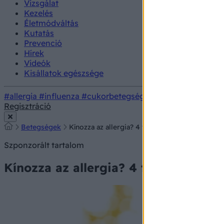
Vizsgálat
Kezelés
Életmódváltás
Kutatás
Prevenció
Hírek
Videók
Kisállatok egészsége
#allergia
#influenza
#cukorbetegség
#orvosmeteorológi
Regisztráció
Betegségek
Kínozza az allergia? 4 természetes módszer, ami
Szponzorált tartalom
Kínozza az allergia? 4 természetes m