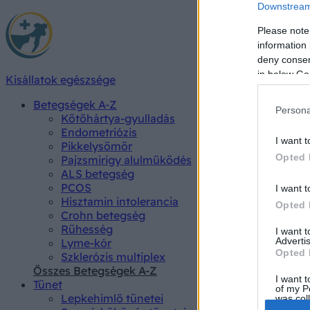
Downstream 
Please note
information 
deny consent
in below Go
Kisállatok egészsége
Betegségek A-Z
Persona
Kötőhártya-gyulladás
Endometriózis
I want t
Pikkelysömör
Opted 
Pajzsmirigy alulműködés
ALS betegség
PCOS
I want t
Hisztamin intolerancia
Opted 
Crohn betegség
Rühesség
I want 
Advertis
Lyme-kór
Opted 
Szklerózis multiplex
Összes Betegségek A-Z
I want t
Tünet
of my P
Lepkehimlő tünetei
was col