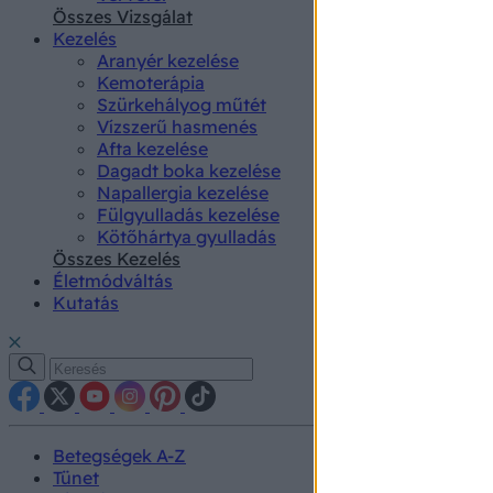
authenti
Összes Vizsgálat
Kezelés
Aranyér kezelése
Kemoterápia
Szürkehályog műtét
Vízszerű hasmenés
Afta kezelése
Dagadt boka kezelése
Napallergia kezelése
Fülgyulladás kezelése
Kötőhártya gyulladás
Összes Kezelés
Életmódváltás
Kutatás
Betegségek A-Z
Tünet