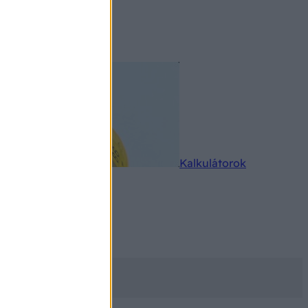
rkereső
Kalkulátorok