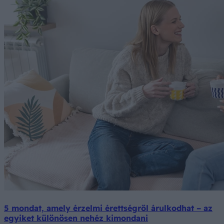
5 mondat, amely érzelmi érettségről árulkodhat – az
egyiket különösen nehéz kimondani