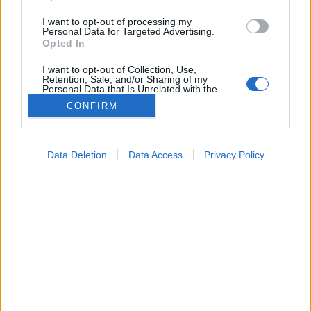
I want to opt-out of processing my
Personal Data for Targeted Advertising.
Opted In
I want to opt-out of Collection, Use,
Retention, Sale, and/or Sharing of my
Personal Data that Is Unrelated with the
Purposes for which it was collected.
CONFIRM
Opted Out
Betegségek
2024. július 03. 18:04
Google consents
Megosztás
Küldés
Küldés Messengeren
Data Deletion
Data Access
Privacy Policy
I want to allow Google to enable storage
related to advertising like cookies on web or
Mitől hasogat folyton a derekam? A derékfájás az
device identifiers in apps.
egyik leggyakoribb panasz, amivel orvoshoz
I want to allow my user data to be sent to
fordulunk.
Google for online advertising purposes.
I want to allow Google to send me
personalized advertising.
I want to allow Google to enable storage