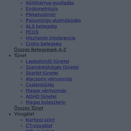
Kötőhártya-gyulladás
Endometriózis
Pikkelysömör
Pajzsmirigy alulműködés
ALS betegség
PCOS
Hisztamin intolerancia
Crohn betegség
Összes Betegségek A-Z
Tünet
Lepkehimlő tünetei
Szamárköhögés tünetei
Skarlát tünetei
Alacsony vérnyomás
Csalánkiütés
Magas vérnyomás
ADHD tünetei
Magas koleszterin
Összes Tünet
Vizsgálat
Kortizol szint
CT-vizsgálat