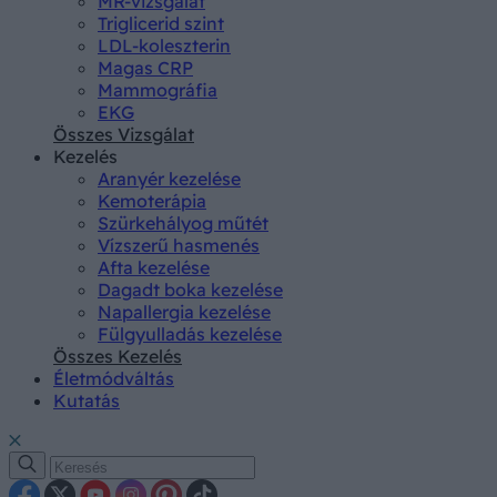
MR-vizsgálat
Triglicerid szint
LDL-koleszterin
Magas CRP
Mammográfia
EKG
Összes Vizsgálat
Kezelés
Aranyér kezelése
Kemoterápia
Szürkehályog műtét
Vízszerű hasmenés
Afta kezelése
Dagadt boka kezelése
Napallergia kezelése
Fülgyulladás kezelése
Összes Kezelés
Életmódváltás
Kutatás