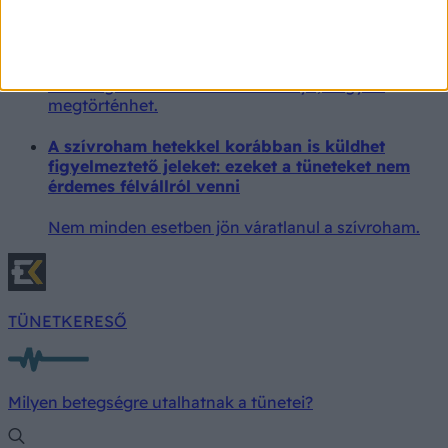
A válás utáni stressznek hitte a tüneteit – amikor
elkezdtek kihullani a fogai, kiderült az igazság
Sosem gondolta volna az édesanya, hogy ez
megtörténhet.
A szívroham hetekkel korábban is küldhet
figyelmeztető jeleket: ezeket a tüneteket nem
érdemes félvállról venni
Nem minden esetben jön váratlanul a szívroham.
TÜNETKERESŐ
Milyen betegségre utalhatnak a tünetei?