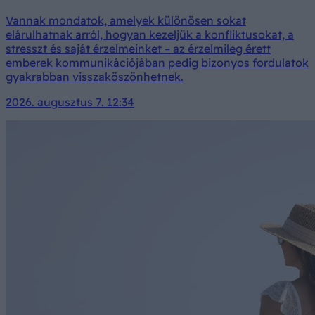
Vannak mondatok, amelyek különösen sokat
elárulhatnak arról, hogyan kezeljük a konfliktusokat, a
stresszt és saját érzelmeinket – az érzelmileg érett
emberek kommunikációjában pedig bizonyos fordulatok
gyakrabban visszaköszönhetnek.
2026. augusztus 7. 12:34