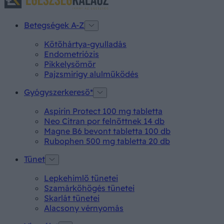
Betegségek A-Z
Kötőhártya-gyulladás
Endometriózis
Pikkelysömör
Pajzsmirigy alulműködés
Gyógyszerkereső*
Aspirin Protect 100 mg tabletta
Neo Citran por felnőttnek 14 db
Magne B6 bevont tabletta 100 db
Rubophen 500 mg tabletta 20 db
Tünet
Lepkehimlő tünetei
Szamárköhögés tünetei
Skarlát tünetei
Alacsony vérnyomás