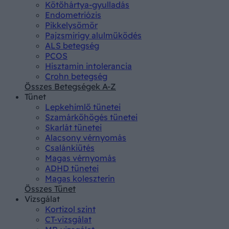
Kötőhártya-gyulladás
Endometriózis
Pikkelysömör
Pajzsmirigy alulműködés
ALS betegség
PCOS
Hisztamin intolerancia
Crohn betegség
Összes Betegségek A-Z
Tünet
Lepkehimlő tünetei
Szamárköhögés tünetei
Skarlát tünetei
Alacsony vérnyomás
Csalánkiütés
Magas vérnyomás
ADHD tünetei
Magas koleszterin
Összes Tünet
Vizsgálat
Kortizol szint
CT-vizsgálat