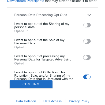
Downstream Participants
that may further disclose it to other
third parties.
Dohányzás
Please note that this website/app uses one or more Google
Personal Data Processing Opt Outs
services and may gather and store information including but
not limited to your visit or usage behaviour. You may click to
I want to opt-out of the Sharing of my
personal data.
grant or deny consent to Google and its third-party tags to
Opted In
use your data for below specified purposes in below Google
consent section.
I want to opt-out of the Sale of my
Personal Data.
Opted In
I want to opt-out of processing my
Personal Data for Targeted Advertising.
Opted In
I want to opt-out of Collection, Use,
Retention, Sale, and/or Sharing of my
Personal Data that Is Unrelated with the
Purposes for which it was collected.
CONFIRM
Opted Out
Google consents
Data Deletion
Data Access
Privacy Policy
I want to allow Google to enable storage