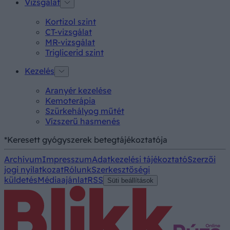
Vizsgálat
Kortizol szint
CT-vizsgálat
MR-vizsgálat
Triglicerid szint
Kezelés
Aranyér kezelése
Kemoterápia
Szürkehályog műtét
Vízszerű hasmenés
*Keresett gyógyszerek betegtájékoztatója
Archívum
Impresszum
Adatkezelési tájékoztató
Szerzői
jogi nyilatkozat
Rólunk
Szerkesztőségi
küldetés
Médiaajánlat
RSS
Süti beállítások