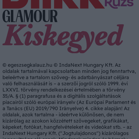
© egeszsegkalauz.hu © IndaNext Hungary Kft. Az
oldalak tartalmával kapcsolatban minden jog fenntartva,
beleértve a tartalom szöveg- és adatbányászat céljára
való felhasználását is – a szerzői jogról szóló 1999. évi
LXXVI. törvény rendelkezései értelmében a törvény
35/A. § (1) paragrafusa és a digitális szolgáltatások
piacairól szóló európai irányelv (Az Európai Parlament és
a Tanács (EU) 2019/790 Irányelve) 4. cikke alapján! Az
oldalak, azok tartalma - ideértve különösen, de nem
kizárólag az azokon közzétett szövegeket, grafikákat,
képeket, fotókat, hangfelvételeket és videókat stb. – az
IndaNext Hungary Kft. ("Jogtulajdonos") kizárólagos