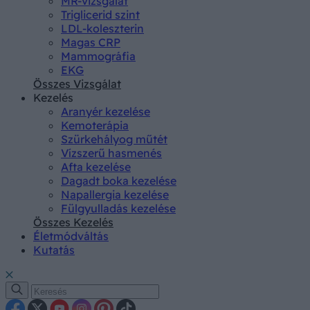
MR-vizsgálat
Triglicerid szint
LDL-koleszterin
Magas CRP
Mammográfia
EKG
Összes Vizsgálat
Kezelés
Aranyér kezelése
Kemoterápia
Szürkehályog műtét
Vízszerű hasmenés
Afta kezelése
Dagadt boka kezelése
Napallergia kezelése
Fülgyulladás kezelése
Összes Kezelés
Életmódváltás
Kutatás