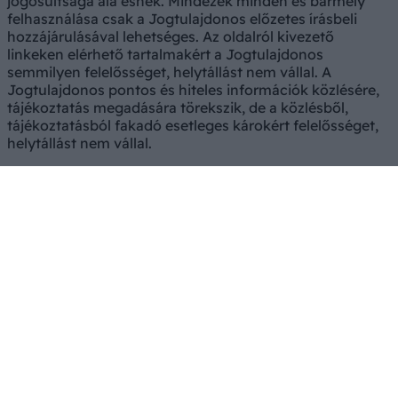
jogosultsága alá esnek. Mindezek minden és bármely
felhasználása csak a Jogtulajdonos előzetes írásbeli
hozzájárulásával lehetséges. Az oldalról kivezető
linkeken elérhető tartalmakért a Jogtulajdonos
semmilyen felelősséget, helytállást nem vállal. A
Jogtulajdonos pontos és hiteles információk közlésére,
tájékoztatás megadására törekszik, de a közlésből,
tájékoztatásból fakadó esetleges károkért felelősséget,
helytállást nem vállal.