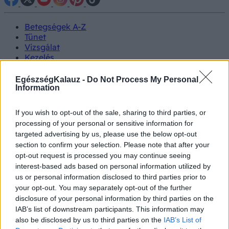
Betegségek A-Z
Tünet
Vizsgálat
Kezelés
Életmódváltás
Kutatás
EgészségKalauz -
Do Not Process My Personal
Prevenció
Information
Hírek
Videók
If you wish to opt-out of the sale, sharing to third parties, or
Kisállatok egészsége
processing of your personal or sensitive information for
targeted advertising by us, please use the below opt-out
#allergia
#influenza
#cukorbetegség
section to confirm your selection. Please note that after your
#orvosmeteorológia
#vérnyomás
#stroke
#rákbetegség
opt-out request is processed you may continue seeing
#pajzsmirigy
#reflux
#ekcéma
#herpesz
interest-based ads based on personal information utilized by
Regisztráció
us or personal information disclosed to third parties prior to
your opt-out. You may separately opt-out of the further
disclosure of your personal information by third parties on the
IAB’s list of downstream participants. This information may
also be disclosed by us to third parties on the
IAB’s List of
Dohányzás