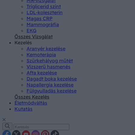
MR-vizsgálat
Triglicerid szint
LDL-koleszterin
Magas CRP
Mammográfia
EKG
Összes Vizsgálat
Kezelés
Aranyér kezelése
Kemoterápia
Szürkehályog műtét
Vízszerű hasmenés
Afta kezelése
Dagadt boka kezelése
Napallergia kezelése
Fülgyulladás kezelése
Összes Kezelés
Életmódváltás
Kutatás