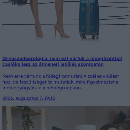
Orvosmeteorológia: nem ezt vártuk a hidegfronttól!
Csalóka lesz az átmeneti lehűlés szombaton
Nem erre vártunk a hidegfront után! A szél enyhülést
hoz, de feszültséget is: mutatjuk, mire figyelmeztet a
meteogyógyász a a hétvégi napkon.
2026. augusztus 7. 19:15