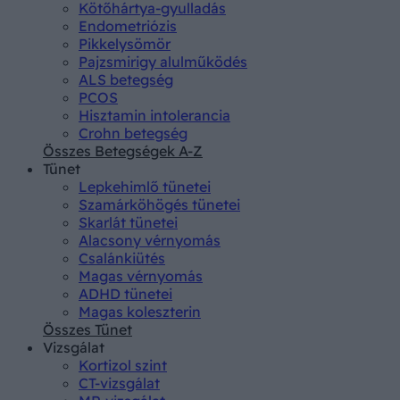
Kötőhártya-gyulladás
Endometriózis
Pikkelysömör
Pajzsmirigy alulműködés
ALS betegség
PCOS
Hisztamin intolerancia
Crohn betegség
Összes Betegségek A-Z
Tünet
Lepkehimlő tünetei
Szamárköhögés tünetei
Skarlát tünetei
Alacsony vérnyomás
Csalánkiütés
Magas vérnyomás
ADHD tünetei
Magas koleszterin
Összes Tünet
Vizsgálat
Kortizol szint
CT-vizsgálat