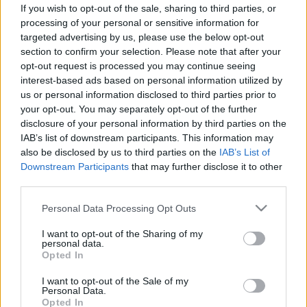
teheti, hogy könnyebb legyen az
If you wish to opt-out of the sale, sharing to third parties, or
élete
processing of your personal or sensitive information for
targeted advertising by us, please use the below opt-out
section to confirm your selection. Please note that after your
opt-out request is processed you may continue seeing
interest-based ads based on personal information utilized by
us or personal information disclosed to third parties prior to
your opt-out. You may separately opt-out of the further
disclosure of your personal information by third parties on the
IAB’s list of downstream participants. This information may
also be disclosed by us to third parties on the
IAB’s List of
Downstream Participants
that may further disclose it to other
third parties.
Please note that this website/app uses one or more Google
Personal Data Processing Opt Outs
services and may gather and store information including but
not limited to your visit or usage behaviour. You may click to
I want to opt-out of the Sharing of my
personal data.
grant or deny consent to Google and its third-party tags to
Opted In
use your data for below specified purposes in below Google
consent section.
I want to opt-out of the Sale of my
Personal Data.
Opted In