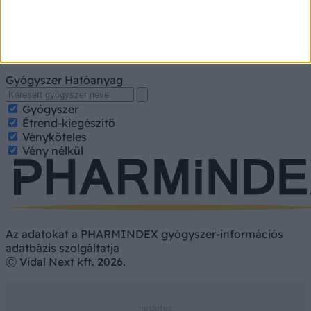
A kereséshez írja be a gyógyszer, gyógykészítmény
nevét, hatóanyagát. Kategorizált találatokért jelölje be a
keresett tulajdonságokat.
Gyógyszer
Hatóanyag
Gyógyszer
Étrend-kiegészítő
Vényköteles
Vény nélkül
Az adatokat a PHARMINDEX gyógyszer-információs
adatbázis szolgáltatja
Ⓒ Vidal Next kft. 2026.