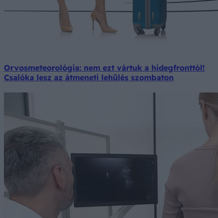
Orvosmeteorológia: nem ezt vártuk a hidegfronttól!
Csalóka lesz az átmeneti lehűlés szombaton