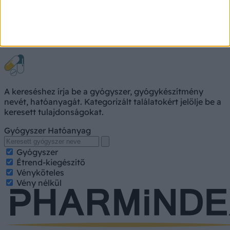
Gyógyszerkereső
A kereséshez írja be a gyógyszer, gyógykészítmény
nevét, hatóanyagát. Kategorizált találatokért jelölje be a
keresett tulajdonságokat.
Gyógyszer
Hatóanyag
Gyógyszer
Étrend-kiegészítő
Vényköteles
Vény nélkül