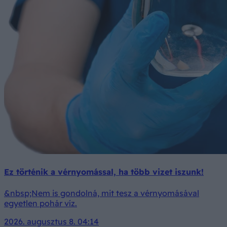
Ez történik a vérnyomással, ha több vizet iszunk!
&nbsp;Nem is gondolná, mit tesz a vérnyomásával
egyetlen pohár víz.
2026. augusztus 8. 04:14