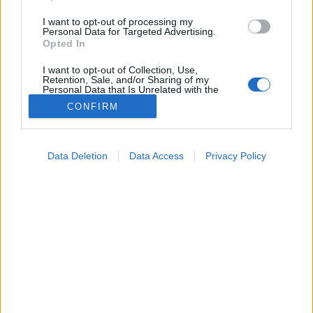
I want to opt-out of processing my
Personal Data for Targeted Advertising.
Opted In
I want to opt-out of Collection, Use,
Retention, Sale, and/or Sharing of my
Personal Data that Is Unrelated with the
Purposes for which it was collected.
CONFIRM
Opted Out
Betegségek
2024. május 06. 15:04
Google consents
Megosztás
Küldés
Küldés Messengeren
Data Deletion
Data Access
Privacy Policy
I want to allow Google to enable storage
related to advertising like cookies on web or
Fontos odafigyelni a kullancs elleni védelemre, és
device identifiers in apps.
csípés esetén minél hamarabb eltávolítani.
I want to allow my user data to be sent to
Google for online advertising purposes.
I want to allow Google to send me
personalized advertising.
I want to allow Google to enable storage