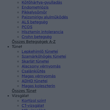
Kötőhártya-gyulladás
Endometriózis
Pikkelysömör
Pajzsmirigy alulműködés
ALS betegség
PCOS
Hisztamin intolerancia
Crohn betegség
Összes Betegségek A-Z
Tünet
Lepkehimlő tünetei
Szamárköhögés tünetei
Skarlát tünetei
Alacsony vérnyomás
Csalánkiütés
Magas vérnyomás
ADHD tünetei
Magas koleszterin
Összes Tünet
Vizsgálat
Kortizol szint
CT-vizsgálat