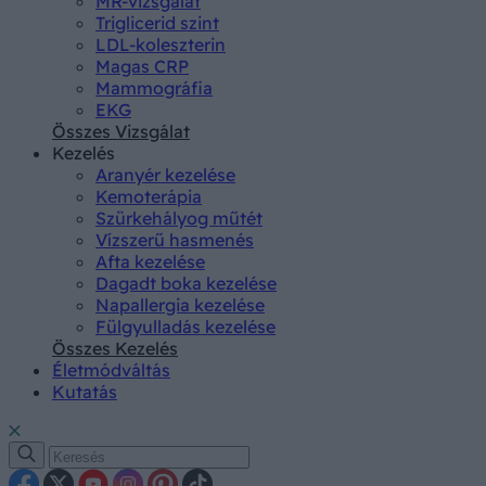
MR-vizsgálat
Triglicerid szint
LDL-koleszterin
Magas CRP
Mammográfia
EKG
Összes Vizsgálat
Kezelés
Aranyér kezelése
Kemoterápia
Szürkehályog műtét
Vízszerű hasmenés
Afta kezelése
Dagadt boka kezelése
Napallergia kezelése
Fülgyulladás kezelése
Összes Kezelés
Életmódváltás
Kutatás