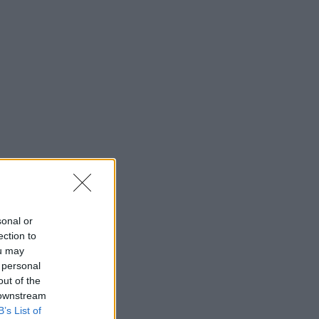
sonal or
ection to
ou may
 personal
out of the
 downstream
B’s List of