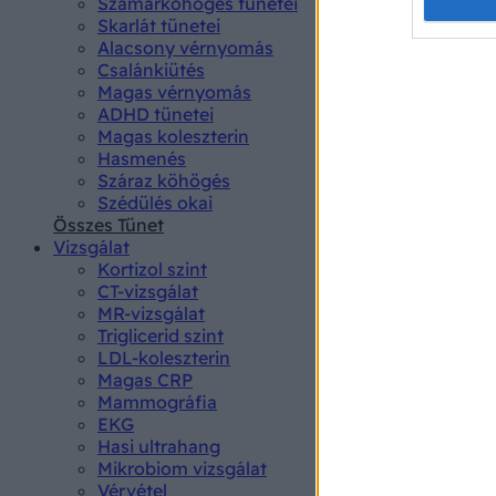
Opted 
Szamárköhögés tünetei
Skarlát tünetei
Alacsony vérnyomás
Google 
Csalánkiütés
Magas vérnyomás
I want t
ADHD tünetei
web or d
Magas koleszterin
Hasmenés
I want t
Száraz köhögés
purpose
Szédülés okai
Összes Tünet
I want 
Vizsgálat
Kortizol szint
I want t
CT-vizsgálat
web or d
MR-vizsgálat
Triglicerid szint
LDL-koleszterin
I want t
Magas CRP
or app.
Mammográfia
EKG
I want t
Hasi ultrahang
Mikrobiom vizsgálat
I want t
Vérvétel