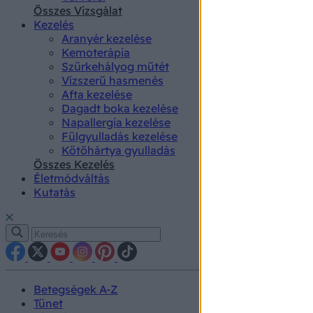
authenti
Összes Vizsgálat
Kezelés
Aranyér kezelése
Kemoterápia
Szürkehályog műtét
Vízszerű hasmenés
Afta kezelése
Dagadt boka kezelése
Napallergia kezelése
Fülgyulladás kezelése
Kötőhártya gyulladás
Összes Kezelés
Életmódváltás
Kutatás
Betegségek A-Z
Tünet