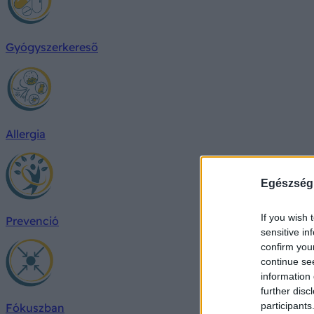
Gyógyszerkereső
Allergia
Egészség
If you wish 
Prevenció
sensitive in
confirm you
continue se
information 
further disc
participants
Fókuszban