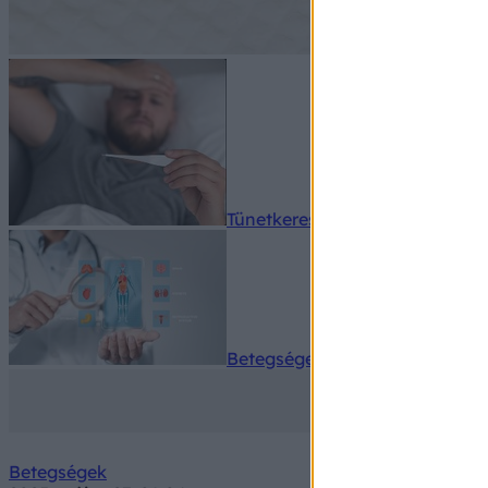
Tünetkereső
Betegségek A-Z
Betegségek