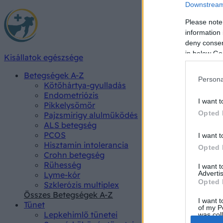
Downstream 
Please note
information 
deny consent
in below Go
Kisállatok egészsége
Betegségek A-Z
Persona
Kötőhártya-gyulladás
Endometriózis
I want t
Pikkelysömör
Opted 
Pajzsmirigy alulműködés
ALS betegség
PCOS
I want t
Hisztamin intolerancia
Opted 
Crohn betegség
Rühesség
I want 
Advertis
Lyme-kór
Opted 
Szklerózis multiplex
Összes Betegségek A-Z
I want t
Tünet
of my P
Lepkehimlő tünetei
was col