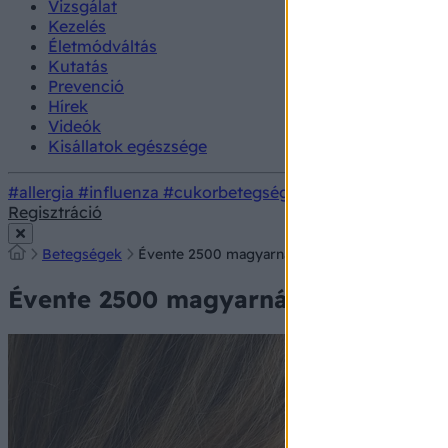
Vizsgálat
Kezelés
Életmódváltás
Kutatás
Prevenció
Hírek
Videók
Kisállatok egészsége
#allergia
#influenza
#cukorbetegség
#orvosmeteorológi
Regisztráció
Betegségek
Évente 2500 magyarnál diagnosztizálnak melan
Évente 2500 magyarnál diagnosztizá