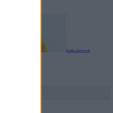
rkereső
Kalkulátorok