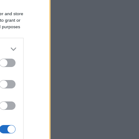
er and store
to grant or
ed purposes