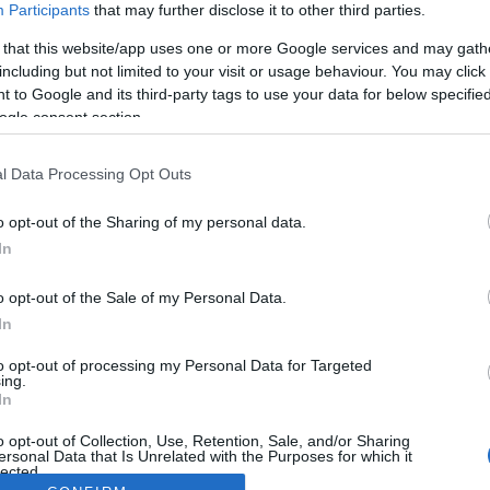
Participants
that may further disclose it to other third parties.
 that this website/app uses one or more Google services and may gath
including but not limited to your visit or usage behaviour. You may click 
 to Google and its third-party tags to use your data for below specifi
ogle consent section.
l Data Processing Opt Outs
o opt-out of the Sharing of my personal data.
In
o opt-out of the Sale of my Personal Data.
In
to opt-out of processing my Personal Data for Targeted
ing.
In
o opt-out of Collection, Use, Retention, Sale, and/or Sharing
ersonal Data that Is Unrelated with the Purposes for which it
lected.