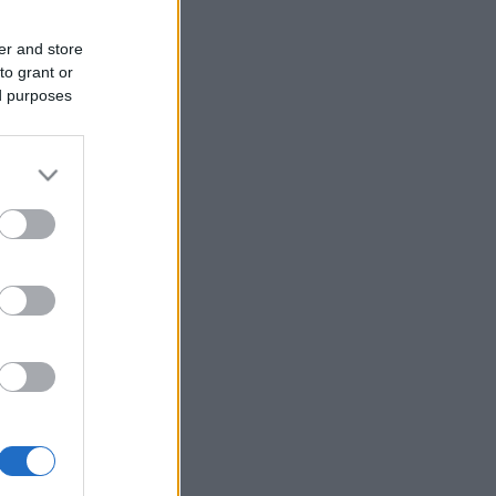
er and store
to grant or
ed purposes