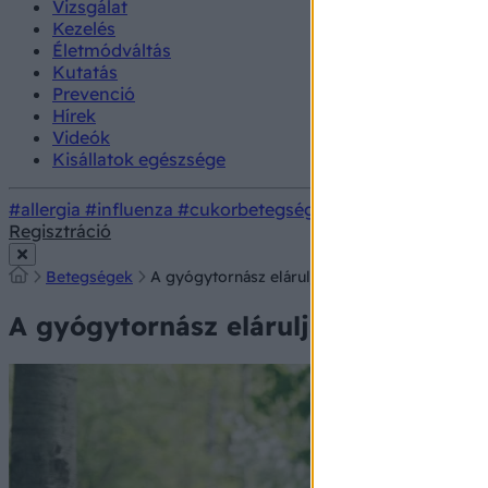
Vizsgálat
Kezelés
Életmódváltás
Kutatás
Prevenció
Hírek
Videók
Kisállatok egészsége
#allergia
#influenza
#cukorbetegség
#orvosmeteorológi
Regisztráció
Betegségek
A gyógytornász elárulja, vajon gyógyulhat-e s
A gyógytornász elárulja, vajon gyó