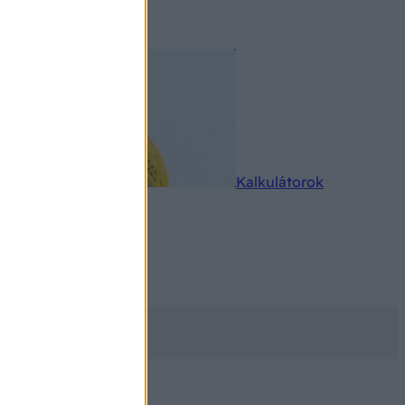
rkereső
Kalkulátorok