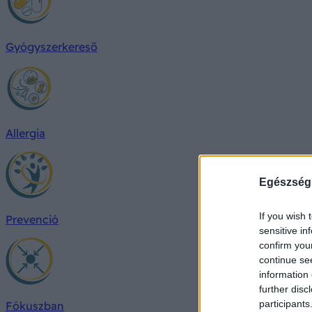
Gyógyszerkereső
Allergia
Egészség
If you wish 
Prevenció
sensitive in
confirm you
continue se
information 
further disc
participants
Fókuszban