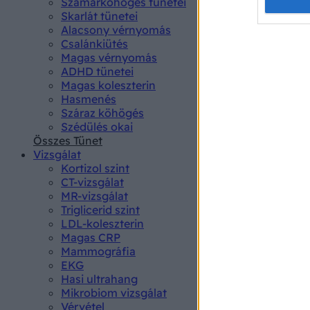
Opted 
Szamárköhögés tünetei
Skarlát tünetei
Alacsony vérnyomás
Google 
Csalánkiütés
Magas vérnyomás
I want t
ADHD tünetei
web or d
Magas koleszterin
Hasmenés
I want t
Száraz köhögés
purpose
Szédülés okai
Összes Tünet
I want 
Vizsgálat
Kortizol szint
I want t
CT-vizsgálat
web or d
MR-vizsgálat
Triglicerid szint
LDL-koleszterin
I want t
Magas CRP
or app.
Mammográfia
EKG
I want t
Hasi ultrahang
Mikrobiom vizsgálat
I want t
Vérvétel