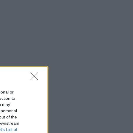
sonal or
ection to
ou may
 personal
out of the
 downstream
B’s List of