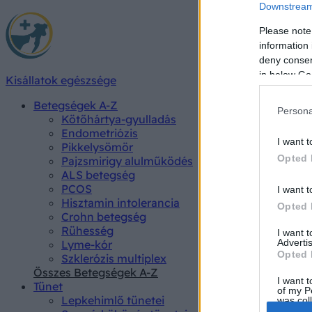
Downstream 
Please note
information 
deny consent
in below Go
Kisállatok egészsége
Betegségek A-Z
Persona
Kötőhártya-gyulladás
Endometriózis
I want t
Pikkelysömör
Opted 
Pajzsmirigy alulműködés
ALS betegség
PCOS
I want t
Hisztamin intolerancia
Opted 
Crohn betegség
Rühesség
I want 
Advertis
Lyme-kór
Opted 
Szklerózis multiplex
Összes Betegségek A-Z
I want t
Tünet
of my P
Lepkehimlő tünetei
was col