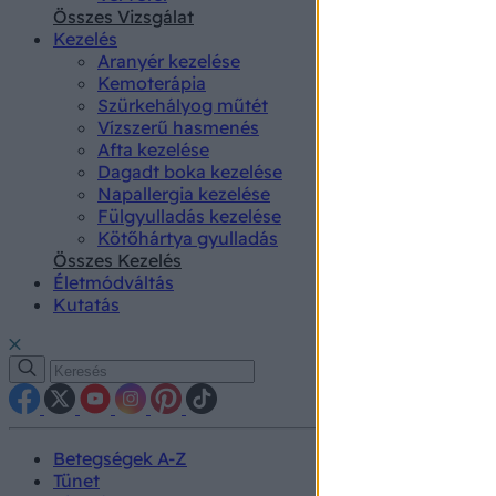
authenti
Összes Vizsgálat
Kezelés
Aranyér kezelése
Kemoterápia
Szürkehályog műtét
Vízszerű hasmenés
Afta kezelése
Dagadt boka kezelése
Napallergia kezelése
Fülgyulladás kezelése
Kötőhártya gyulladás
Összes Kezelés
Életmódváltás
Kutatás
Betegségek A-Z
Tünet