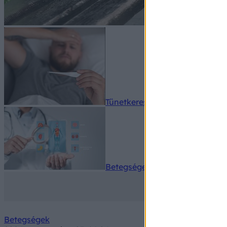
Tünetkereső
Betegségek A-Z
Betegségek