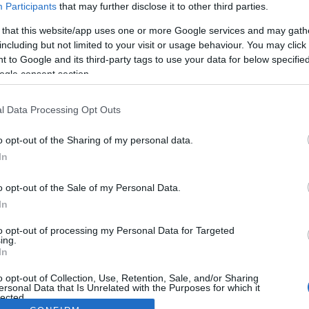
Participants
that may further disclose it to other third parties.
 that this website/app uses one or more Google services and may gath
including but not limited to your visit or usage behaviour. You may click 
 to Google and its third-party tags to use your data for below specifi
ogle consent section.
l Data Processing Opt Outs
o opt-out of the Sharing of my personal data.
In
o opt-out of the Sale of my Personal Data.
In
to opt-out of processing my Personal Data for Targeted
ing.
In
o opt-out of Collection, Use, Retention, Sale, and/or Sharing
ersonal Data that Is Unrelated with the Purposes for which it
lected.