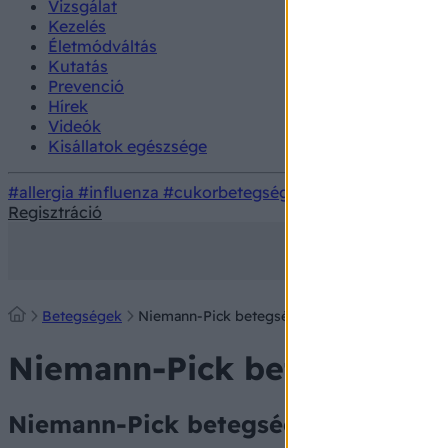
Vizsgálat
Kezelés
Életmódváltás
Kutatás
Prevenció
Hírek
Videók
Kisállatok egészsége
#allergia
#influenza
#cukorbetegség
#orvosmeteorológi
Regisztráció
Betegségek
Niemann-Pick betegség
Niemann-Pick betegség
Niemann-Pick betegség: tünetei, viz