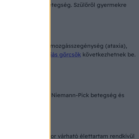
klődő genetikai betegség. Szülőről gyermekre
fokozott.
 károsodása miatt mozgásszegénység (ataxia),
nyatlás és
epilepsziás görcsök
következhetnek be.
t, nappali alvás).
al lehet kimutatni. A Niemann-Pick betegség és
tja és a születéskor várható élettartam rendkívül