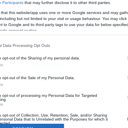
Participants
that may further disclose it to other third parties.
 that this website/app uses one or more Google services and may gath
including but not limited to your visit or usage behaviour. You may click 
 to Google and its third-party tags to use your data for below specifi
ogle consent section.
l Data Processing Opt Outs
o opt-out of the Sharing of my personal data.
In
o opt-out of the Sale of my Personal Data.
In
to opt-out of processing my Personal Data for Targeted
ing.
In
o opt-out of Collection, Use, Retention, Sale, and/or Sharing
ersonal Data that Is Unrelated with the Purposes for which it
lected.