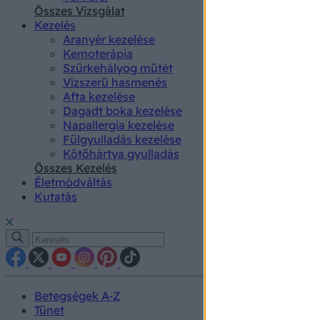
authenti
Összes Vizsgálat
Kezelés
Aranyér kezelése
Kemoterápia
Szürkehályog műtét
Vízszerű hasmenés
Afta kezelése
Dagadt boka kezelése
Napallergia kezelése
Fülgyulladás kezelése
Kötőhártya gyulladás
Összes Kezelés
Életmódváltás
Kutatás
Betegségek A-Z
Tünet