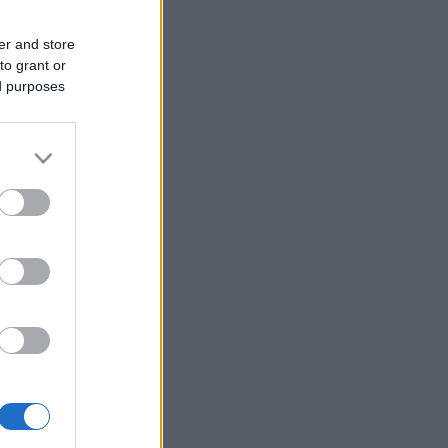
er and store
to grant or
ed purposes