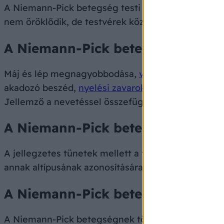
A Niemann-Pick betegség testi kromoszómához köt
nem öröklődik, de testvérek között az ismétlődés
A Niemann-Pick betegség tünetei
Máj és lép megnagyobbodása,
vérzékenység
a vér
akadozó beszéd,
nyelési zavarok
, izomtónus-zavar
Jellemző a nevetéssel összefüggő izomtónusvesztés
A Niemann-Pick betegség diagnó
A jellegzetes tünetek mellett a felszaporodott li
annak altípusának azonosítására
génpróbák
állnak 
A Niemann-Pick betegség lefolyá
A Niemann-Pick betegségnek több altípusa létezik