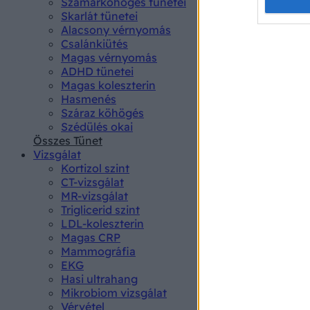
Opted 
Szamárköhögés tünetei
Skarlát tünetei
Alacsony vérnyomás
Google 
Csalánkiütés
Magas vérnyomás
I want t
ADHD tünetei
web or d
Magas koleszterin
Hasmenés
I want t
Száraz köhögés
purpose
Szédülés okai
Összes Tünet
I want 
Vizsgálat
Kortizol szint
I want t
CT-vizsgálat
web or d
MR-vizsgálat
Triglicerid szint
LDL-koleszterin
I want t
Magas CRP
or app.
Mammográfia
EKG
I want t
Hasi ultrahang
Mikrobiom vizsgálat
I want t
Vérvétel