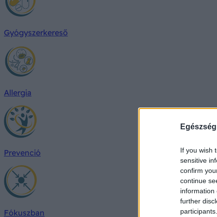
Gyógyszerkereső
Allergia
Egészség
If you wish 
Prevenció
sensitive in
confirm you
continue se
information 
further disc
participants
Fókuszban