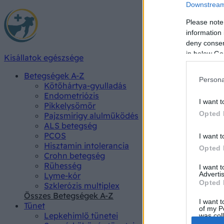
Downstream 
Please note
information 
deny consent
in below Go
Kisállatok egészsége
Betegségek A-Z
Persona
Kötőhártya-gyulladás
Endometriózis
I want t
Pikkelysömör
Opted 
Pajzsmirigy alulműködés
ALS betegség
PCOS
I want t
Hisztamin intolerancia
Opted 
Crohn betegség
Rühesség
I want 
Advertis
Lyme-kór
Opted 
Szklerózis multiplex
Összes Betegségek A-Z
I want t
Tünet
of my P
Lepkehimlő tünetei
was col