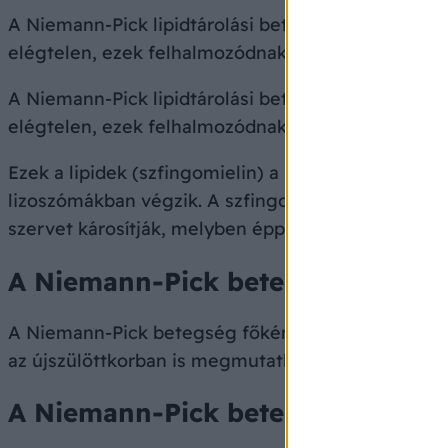
A Niemann-Pick lipidtárolási betegség, a szfingom
elégtelen, ezek felhalmozódnak a lépben, a májba
A Niemann-Pick lipidtárolási betegség, a szfingom
elégtelen, ezek felhalmozódnak a lépben, a májba
Ezek a lipidek (szfingomielin) a sejthártya és a s
lizoszómákban végzik. A szfingomielin felhalmozó
szervet károsítják, melyben éppen jelen vannak, ká
A Niemann-Pick betegség előford
A Niemann-Pick betegség főként az askenázi zsidó 
az újszülöttkorban is megmutatkozó A-típus. A be
A Niemann-Pick betegség okai