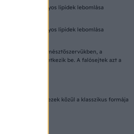
hiánya miatt bizonyos lipidek lebomlása
hiánya miatt bizonyos lipidek lebomlása
át a falósejtek az emésztőszervükben, a
alósejtekben következik be. A falósejtek azt a
kás elkülöníteni, ezek közül a klasszikus formája
kezünk.