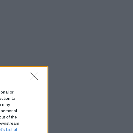
sonal or
ection to
ou may
 personal
out of the
 downstream
B’s List of